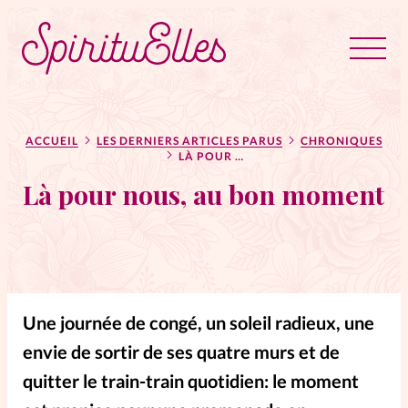
RUBRIQUES
Tous les articles
Actus
ACCUEIL
LES DERNIERS ARTICLES PARUS
CHRONIQUES
LÀ POUR NOUS, AU BON MOMENT
Là pour nous, au bon moment
Actus au féminin
Astuces
Bible
Chroniques
Dossiers
Une journée de congé, un soleil radieux, une
envie de sortir de ses quatre murs et de
Edito
quitter le train-train quotidien: le moment