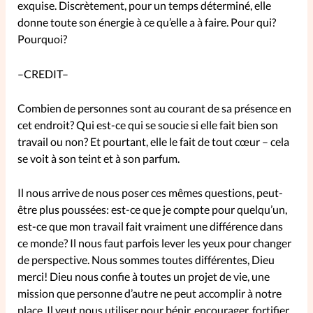
exquise. Discrètement, pour un temps déterminé, elle
donne toute son énergie à ce qu’elle a à faire. Pour qui?
SpirituElles
Vive la famille
Pourquoi?
–CREDIT–
SpirituElles devient Relations
Combien de personnes sont au courant de sa présence en
Aujourd’hui!
cet endroit? Qui est-ce qui se soucie si elle fait bien son
travail ou non? Et pourtant, elle le fait de tout cœur – cela
se voit à son teint et à son parfum.
Faire un don
Il nous arrive de nous poser ces mêmes questions, peut-
être plus poussées: est-ce que je compte pour quelqu’un,
La Boutique
est-ce que mon travail fait vraiment une différence dans
La Pause SpirituElles - toutes les
ce monde? Il nous faut parfois lever les yeux pour changer
éditions
de perspective. Nous sommes toutes différentes, Dieu
merci! Dieu nous confie à toutes un projet de vie, une
mission que personne d’autre ne peut accomplir à notre
À propos
place. Il veut nous utiliser pour bénir, encourager, fortifier