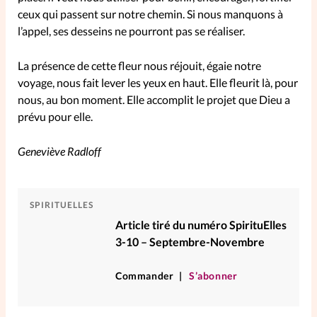
ceux qui passent sur notre chemin. Si nous manquons à
La rédaction
l’appel, ses desseins ne pourront pas se réaliser.
Mon compte
La présence de cette fleur nous réjouit, égaie notre
voyage, nous fait lever les yeux en haut. Elle fleurit là, pour
Changement d'adresse
nous, au bon moment. Elle accomplit le projet que Dieu a
prévu pour elle.
Nous contacter
Geneviève Radloff
SPIRITUELLES
Article tiré du numéro SpirituElles
3-10 – Septembre-Novembre
Commander
S’abonner