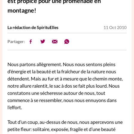
est propice pour une promenade en
Elles nous inspirent
montagne!
Entre4yeux
L'anecdote
La rédaction de SpirituElles
11 Oct 2010
La Bible au féminin
Partager:
Lifestyle
Littérature
Nous partons allègrement. Nous nous sentons pleins
d’énergie et la beauté et la fraîcheur de la nature nous
PersonnElles
détendent. Mais au fur et à mesure que le chemin monte,
notre allure ralentit, le sac à dos se fait plus lourd. Nous
constatons une sécheresse autour de nous, tout
RelationnElles
commence à se ressembler, nous nous ennuyons dans
l’effort.
Shopping Spi
Tout d’un coup, au-dessus de nous, nous apercevons une
petite fleur: solitaire, exposée, fragile et d’une beauté
Si(x) simple de...