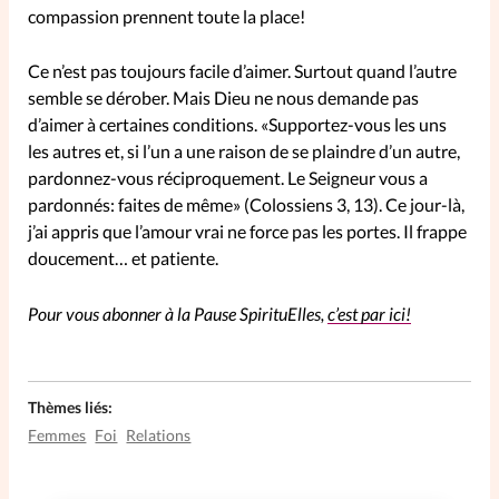
compassion prennent toute la place!
La rédaction
Ce n’est pas toujours facile d’aimer. Surtout quand l’autre
Mon compte
semble se dérober. Mais Dieu ne nous demande pas
d’aimer à certaines conditions. «Supportez-vous les uns
les autres et, si l’un a une raison de se plaindre d’un autre,
Changement d'adresse
pardonnez-vous réciproquement. Le Seigneur vous a
pardonnés: faites de même» (Colossiens 3, 13). Ce jour-là,
Nous contacter
j’ai appris que l’amour vrai ne force pas les portes. Il frappe
doucement… et patiente.
Pour vous abonner à la Pause SpirituElles,
c’est par ici!
Thèmes liés:
Femmes
Foi
Relations