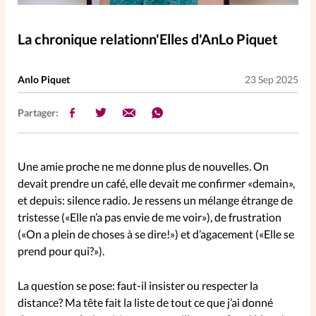
Elles nous inspirent
La chronique relationn'Elles d'AnLo Piquet
Entre4yeux
L'anecdote
Anlo Piquet
23 Sep 2025
La Bible au féminin
Partager:
Lifestyle
Littérature
Une amie proche ne me donne plus de nouvelles. On
PersonnElles
devait prendre un café, elle devait me confirmer «demain»,
et depuis: silence radio. Je ressens un mélange étrange de
tristesse («Elle n’a pas envie de me voir»), de frustration
RelationnElles
(«On a plein de choses à se dire!») et d’agacement («Elle se
prend pour qui?»).
Shopping Spi
La question se pose: faut-il insister ou respecter la
distance? Ma tête fait la liste de tout ce que j’ai donné
Si(x) simple de...