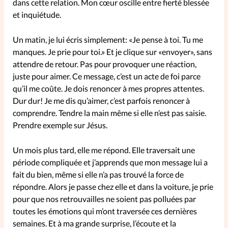
dans cette relation. Mon cœur oscille entre fierté blessée
et inquiétude.
SpirituElles
Vive la famille
Un matin, je lui écris simplement: «Je pense à toi. Tu me
manques. Je prie pour toi.» Et je clique sur «envoyer», sans
attendre de retour. Pas pour provoquer une réaction,
SpirituElles devient Relations
juste pour aimer. Ce message, c’est un acte de foi parce
Aujourd’hui!
qu’il me coûte. Je dois renoncer à mes propres attentes.
Dur dur! Je me dis qu’aimer, c’est parfois renoncer à
comprendre. Tendre la main même si elle n’est pas saisie.
Prendre exemple sur Jésus.
Faire un don
Un mois plus tard, elle me répond. Elle traversait une
La Boutique
période compliquée et j’apprends que mon message lui a
La Pause SpirituElles - toutes les
fait du bien, même si elle n’a pas trouvé la force de
éditions
répondre. Alors je passe chez elle et dans la voiture, je prie
pour que nos retrouvailles ne soient pas polluées par
toutes les émotions qui m’ont traversée ces dernières
À propos
semaines. Et à ma grande surprise, l’écoute et la