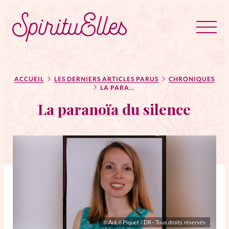
RUBRIQUES
Tous les articles
Actus
ACCUEIL
LES DERNIERS ARTICLES PARUS
CHRONIQUES
LA PARANOÏA DU SILENCE
La paranoïa du silence
Actus au féminin
Astuces
Bible
Chroniques
Dossiers
Edito
AnLo Piquet / DR - Tous droits réservés
©