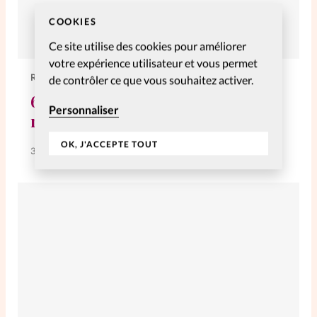
COOKIES
Ce site utilise des cookies pour améliorer
votre expérience utilisateur et vous permet
RELATIONNELLES
de contrôler ce que vous souhaitez activer.
6 simple de ne pas jeter du pain
Personnaliser
rassis
OK, J'ACCEPTE TOUT
3 Oct 2023