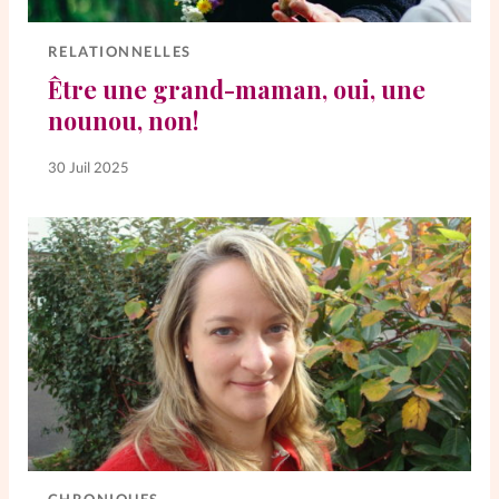
Elles nous inspirent
RELATIONNELLES
Entre4yeux
L'anecdote
Être une grand-maman, oui, une
nounou, non!
La Bible au féminin
30 Juil 2025
Lifestyle
Littérature
PersonnElles
RelationnElles
Shopping Spi
Si(x) simple de...