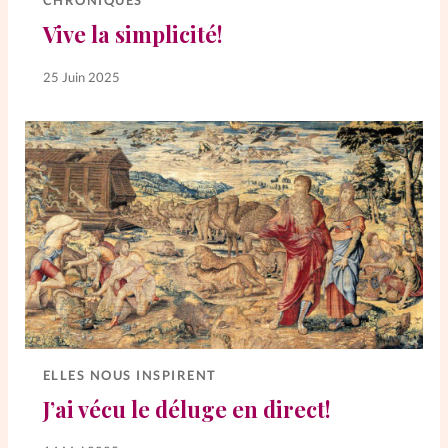
CHRONIQUES
Vive la simplicité!
SpirituElles
Vive la famille
25 Juin 2025
SpirituElles devient Relations
Aujourd’hui!
Faire un don
La Boutique
La Pause SpirituElles - toutes les
éditions
ELLES NOUS INSPIRENT
J’ai vécu le déluge en direct!
À propos