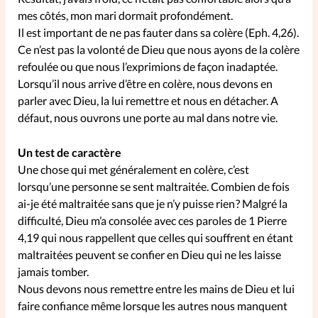
mes côtés, mon mari dormait profondément.
La rédaction
Il est important de ne pas fauter dans sa colère (Eph. 4,26).
Ce n’est pas la volonté de Dieu que nous ayons de la colère
Mon compte
refoulée ou que nous l’exprimions de façon inadaptée.
Lorsqu’il nous arrive d’être en colère, nous devons en
Changement d'adresse
parler avec Dieu, la lui remettre et nous en détacher. A
défaut, nous ouvrons une porte au mal dans notre vie.
Nous contacter
Un test de caractère
Une chose qui met généralement en colère, c’est
lorsqu’une personne se sent maltraitée. Combien de fois
ai-je été maltraitée sans que je n’y puisse rien ? Malgré la
difficulté, Dieu m’a consolée avec ces paroles de 1 Pierre
4,19 qui nous rappellent que celles qui souffrent en étant
maltraitées peuvent se confier en Dieu qui ne les laisse
jamais tomber.
Nous devons nous remettre entre les mains de Dieu et lui
faire confiance même lorsque les autres nous manquent