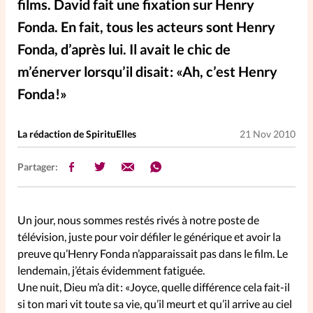
films. David fait une fixation sur Henry
Elles nous inspirent
Fonda. En fait, tous les acteurs sont Henry
Fonda, d’après lui. Il avait le chic de
Entre4yeux
L'anecdote
m’énerver lorsqu’il disait : «Ah, c’est Henry
Fonda !»
La Bible au féminin
La rédaction de SpirituElles
21 Nov 2010
Lifestyle
Littérature
Partager:
PersonnElles
Un jour, nous sommes restés rivés à notre poste de
RelationnElles
télévision, juste pour voir défiler le générique et avoir la
preuve qu’Henry Fonda n’apparaissait pas dans le film. Le
Shopping Spi
lendemain, j’étais évidemment fatiguée.
Une nuit, Dieu m’a dit : «Joyce, quelle différence cela fait-il
si ton mari vit toute sa vie, qu’il meurt et qu’il arrive au ciel
Si(x) simple de...