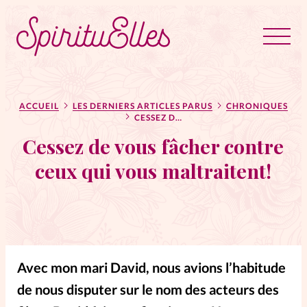
RUBRIQUES
Tous les articles
Actus
ACCUEIL
LES DERNIERS ARTICLES PARUS
CHRONIQUES
CESSEZ DE VOUS FÂCHER CONTRE CEUX QUI VOUS MALTRAITENT!
Cessez de vous fâcher contre
Actus au féminin
ceux qui vous maltraitent!
Astuces
Bible
Chroniques
Dossiers
Avec mon mari David, nous avions l’habitude
Edito
de nous disputer sur le nom des acteurs des