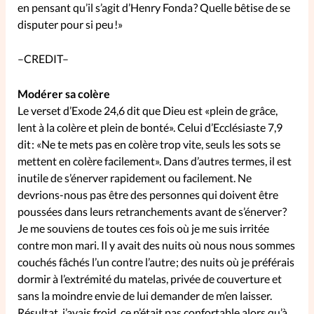
en pensant qu’il s’agit d’Henry Fonda ? Quelle bêtise de se
disputer pour si peu !»
SpirituElles
Vive la famille
–CREDIT–
Modérer sa colère
SpirituElles devient Relations
Le verset d’Exode 24,6 dit que Dieu est «plein de grâce,
Aujourd’hui!
lent à la colère et plein de bonté». Celui d’Ecclésiaste 7,9
dit : «Ne te mets pas en colère trop vite, seuls les sots se
mettent en colère facilement». Dans d’autres termes, il est
Faire un don
inutile de s’énerver rapidement ou facilement. Ne
devrions-nous pas être des personnes qui doivent être
La Boutique
poussées dans leurs retranchements avant de s’énerver ?
La Pause SpirituElles - toutes les
Je me souviens de toutes ces fois où je me suis irritée
contre mon mari. Il y avait des nuits où nous nous sommes
éditions
couchés fâchés l’un contre l’autre ; des nuits où je préférais
dormir à l’extrémité du matelas, privée de couverture et
sans la moindre envie de lui demander de m’en laisser.
À propos
Résultat, j’avais froid, ce n’était pas confortable alors qu’à