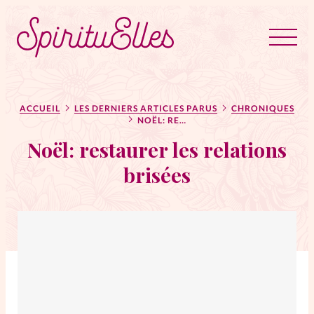
RUBRIQUES
Tous les articles
Actus
ACCUEIL
LES DERNIERS ARTICLES PARUS
CHRONIQUES
NOËL: RESTAURER LES RELATIONS BRISÉES
Noël: restaurer les relations
Actus au féminin
brisées
Astuces
Bible
Chroniques
Dossiers
Edito