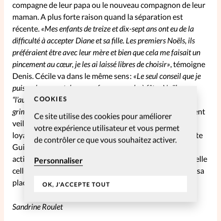
compagne de leur papa ou le nouveau compagnon de leur
maman. A plus forte raison quand la séparation est
récente.
«Mes enfants de treize et dix-sept ans ont eu de la
difficulté à accepter Diane et sa fille. Les premiers Noëls, ils
préféraient être avec leur mère et bien que cela me faisait un
pincement au cœur, je les ai laissé libres de choisir»
, témoigne
Denis. Cécile va dans le même sens :
«Le seul conseil que je
puisse donner est de ne pas forcer un ado à fêter Noël avec
COOKIES
“l’autre” famille. Rien de pire qu’une soirée soupe à la
grimace !»
. De plus, les parents devraient particulièrement
Ce site utilise des cookies pour améliorer
veiller à ne pas mettre l’enfant en position de conflit de
votre expérience utilisateur et vous permet
loyauté, tiraillé entre papa et maman, prévient Claudette
de contrôler ce que vous souhaitez activer.
Guilmaine. Ce n’est qu’avec le temps, en partageant des
activités et en créant de nouveaux rituels, qu’une nouvelle
Personnaliser
cellule familiale se mettra en place, où chacun trouvera sa
place.
OK, J'ACCEPTE TOUT
Sandrine Roulet