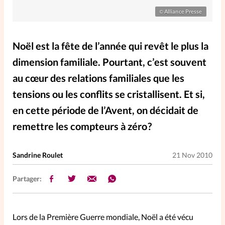
Elles nous inspirent
Alliance Presse
©
Entre4yeux
L'anecdote
Noël est la fête de l’année qui revêt le plus la
dimension familiale. Pourtant, c’est souvent
La Bible au féminin
au cœur des relations familiales que les
tensions ou les conflits se cristallisent. Et si,
Lifestyle
Littérature
en cette période de l’Avent, on décidait de
remettre les compteurs à zéro ?
PersonnElles
Sandrine Roulet
21 Nov 2010
RelationnElles
Partager:
Shopping Spi
Lors de la Première Guerre mondiale, Noël a été vécu
Si(x) simple de...