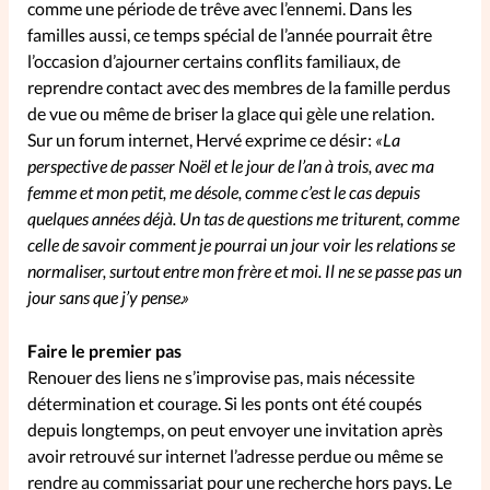
comme une période de trêve avec l’ennemi. Dans les
familles aussi, ce temps spécial de l’année pourrait être
SpirituElles
Vive la famille
l’occasion d’ajourner certains conflits familiaux, de
reprendre contact avec des membres de la famille perdus
de vue ou même de briser la glace qui gèle une relation.
Sur un forum internet, Hervé exprime ce désir :
«La
SpirituElles devient Relations
perspective de passer Noël et le jour de l’an à trois, avec ma
Aujourd’hui!
femme et mon petit, me désole, comme c’est le cas depuis
quelques années déjà. Un tas de questions me triturent, comme
celle de savoir comment je pourrai un jour voir les relations se
normaliser, surtout entre mon frère et moi. Il ne se passe pas un
Faire un don
jour sans que j’y pense.»
La Boutique
Faire le premier pas
La Pause SpirituElles - toutes les
Renouer des liens ne s’improvise pas, mais nécessite
éditions
détermination et courage. Si les ponts ont été coupés
depuis longtemps, on peut envoyer une invitation après
avoir retrouvé sur internet l’adresse perdue ou même se
À propos
rendre au commissariat pour une recherche hors pays. Le