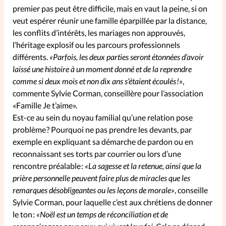
premier pas peut être difficile, mais en vaut la peine, si on
La rédaction
veut espérer réunir une famille éparpillée par la distance,
les conflits d’intérêts, les mariages non approuvés,
Mon compte
l’héritage explosif ou les parcours professionnels
différents.
«Parfois, les deux parties seront étonnées d’avoir
laissé une histoire à un moment donné et de la reprendre
Changement d'adresse
comme si deux mois et non dix ans s’étaient écoulés !»
,
commente Sylvie Corman, conseillère pour l’association
Nous contacter
«Famille Je t’aime».
Est-ce au sein du noyau familial qu’une relation pose
problème ? Pourquoi ne pas prendre les devants, par
exemple en expliquant sa démarche de pardon ou en
reconnaissant ses torts par courrier ou lors d’une
rencontre préalable :
«La sagesse et la retenue, ainsi que la
prière personnelle peuvent faire plus de miracles que les
remarques désobligeantes ou les leçons de morale»
, conseille
Sylvie Corman, pour laquelle c’est aux chrétiens de donner
le ton :
«Noël est un temps de réconciliation et de