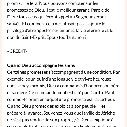
promis, il le fera. Nous pouvons compter sur les
promesses de Dieu, il est le meilleur garant. Parole de
SpirituElles
Vive la famille
Dieu : tous ceux qui feront appel au Seigneur seront
sauvés. Et comme si cela ne suffisait pas, il ajoute le
privilège d’être appelés ses enfants, la vie éternelle et le
don du Saint-Esprit. Epoustouflant, non ?
SpirituElles devient Relations
Aujourd’hui!
–CREDIT–
Quand Dieu accompagne les siens
Faire un don
Certaines promesses s’accompagnent d’une condition. Par
exemple, pour jouir d’une longue vie et vivre heureuse
La Boutique
dans le pays promis, Dieu a commandé d’honorer son père
La Pause SpirituElles - toutes les
et sa mère. Ce commandement est cité par l’apôtre Paul
comme «le premier auquel une promesse est rattachée».
éditions
Quand Dieu promet des exploits à son peuple, il les
prépare à l’avance. Souvenez-vous que la ville de Jéricho
ne s’est pas rendue de son propre gré. Dieu a expliqué à
À propos
son peuple le plan de bataille à suivre fidèlement. Chacun