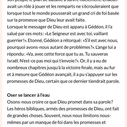
avait un rôle à jouer et les remparts ne s’écrouleraient que
La rédaction
lorsque tout le monde pousserait un grand cri de foi basée
sur la promesse que Dieu leur avait faite.
Mon compte
Lorsque le messager de Dieu est apparu à Gédéon, il l’a
salué par ces mots : «Le Seigneur est avec toi, vaillant
Changement d'adresse
guerrier !». Etonné, Gédéon a rétorqué : «S’il est avec nous,
pourquoi avons-nous autant de problèmes ?». L’ange lui a
répondu : «Va, avec cette force que tu as. Tu sauveras
Nous contacter
Israël. N’est-ce pas moi qui t’envoie ?». Or, il y a eu de
nombreux chapitres jusqu’à la victoire finale, mais au fur
et à mesure que Gédéon avançait, il a pu s’appuyer sur les
promesses de Dieu, certain que ce dernier tiendrait parole.
Oser se lancer à l’eau
Osons-nous croire ce que Dieu promet dans sa parole ?
Les héros bibliques, armés des promesses de Dieu, ont fait
de grandes choses. Souvent, nous nous limitons nous-
mêmes par un manque de foi dans les promesses et