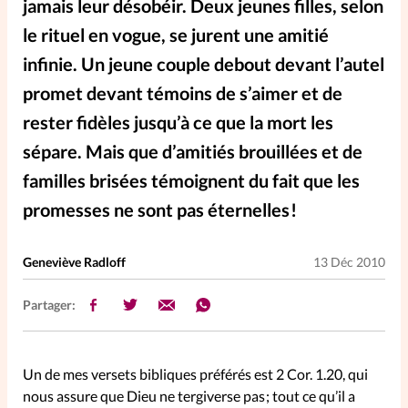
jamais leur désobéir. Deux jeunes filles, selon
Elles nous inspirent
le rituel en vogue, se jurent une amitié
infinie. Un jeune couple debout devant l’autel
Entre4yeux
L'anecdote
promet devant témoins de s’aimer et de
rester fidèles jusqu’à ce que la mort les
La Bible au féminin
sépare. Mais que d’amitiés brouillées et de
familles brisées témoignent du fait que les
Lifestyle
Littérature
promesses ne sont pas éternelles !
PersonnElles
Geneviève Radloff
13 Déc 2010
RelationnElles
Partager:
Shopping Spi
Un de mes versets bibliques préférés est 2 Cor. 1.20, qui
nous assure que Dieu ne tergiverse pas ; tout ce qu’il a
Si(x) simple de...