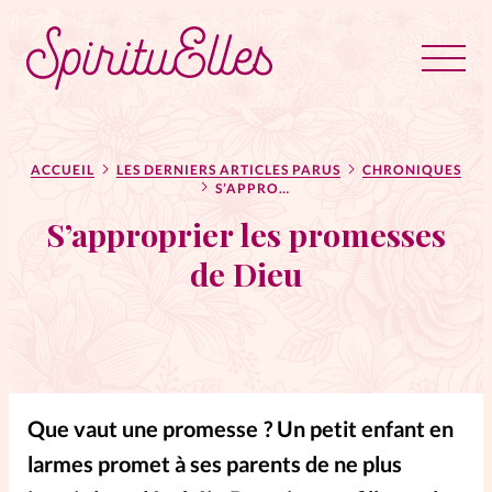
RUBRIQUES
Tous les articles
Actus
ACCUEIL
LES DERNIERS ARTICLES PARUS
CHRONIQUES
S’APPROPRIER LES PROMESSES DE DIEU
S’approprier les promesses
Actus au féminin
de Dieu
Astuces
Bible
Chroniques
Dossiers
Que vaut une promesse ? Un petit enfant en
Edito
larmes promet à ses parents de ne plus