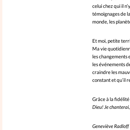
celui chez qui il n’
témoignages de la 
monde, les planète
Et moi, petite ter
Ma vie quotidienne
les changements et
les événements de
craindre les mauva
constant et qu’il 
Grâce à la fidélit
Dieu! Je chanterai
Geneviève Radloff