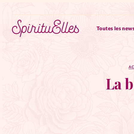
Toutes les news
RUBRIQUES
AC
Tous les articles
Actus
La b
Actus au féminin
Astuces
Chroniques
Dossiers
Edi
Elles nous inspirent
Entre4y