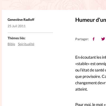
L'anecdote
La Bible au fémin
Humeur d'un 
Geneviève Radloff
Lifestyle
Littérature
Pers
25 Juil 2011
RelationnElles
Shopping Spi
Thèmes liés:
Partager:
Bible
Spiritualité
Si(x) simple de...
SpirituElles
En écoutant les in
«stable» est omni
ou l’état de santé d
que provisoire. Ca
changement devra s
atteint.
Pour moi, le mot «