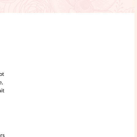
ction
mpte
ent d'adresse
ntacter
ot
e,
ait
ers