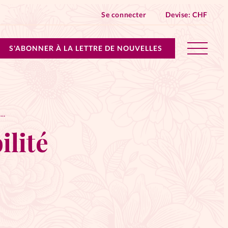
Se connecter
Devise:
CHF
S'ABONNER À LA LETTRE DE NOUVELLES
lles devient Relations Aujourd’hui!
LA BÉNÉDICTION DE LA STABILITÉ
n don
ilité
ique
 SpirituElles - toutes les éditions
s