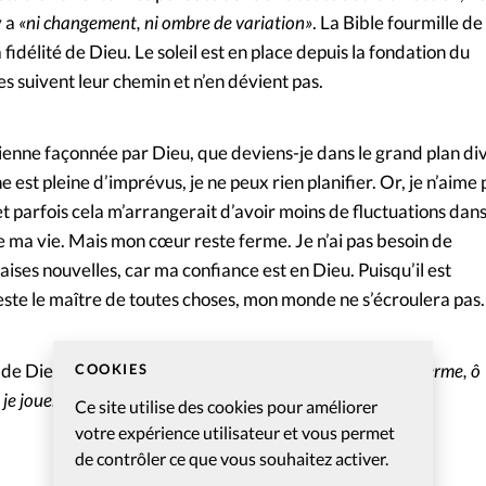
y a
«ni changement, ni ombre de variation»
. La Bible fourmille de
fidélité de Dieu. Le soleil est en place depuis la fondation du
s suivent leur chemin et n’en dévient pas.
rienne façonnée par Dieu, que deviens-je dans le grand plan di
 est pleine d’imprévus, je ne peux rien planifier. Or, je n’aime 
 parfois cela m’arrangerait d’avoir moins de fluctuations dan
 ma vie. Mais mon cœur reste ferme. Je n’ai pas besoin de
ises nouvelles, car ma confiance est en Dieu. Puisqu’il est
reste le maître de toutes choses, mon monde ne s’écroulera pas.
é de Dieu, je peux dire avec le psalmiste:
«Mon cœur est ferme, ô
COOKIES
, je jouerai des psaumes»
(Ps. 108, 2).
Ce site utilise des cookies pour améliorer
votre expérience utilisateur et vous permet
de contrôler ce que vous souhaitez activer.