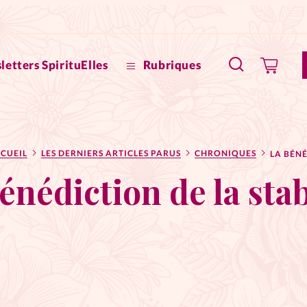
letters SpirituElles
Rubriques
SpirituE
CUEIL
LES DERNIERS ARTICLES PARUS
CHRONIQUES
Faire u
énédiction de la stab
Bible
La Bout
to
La Pause
À propo
eux