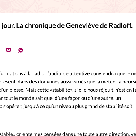
La réda
in
Mon co
jour. La chronique de Geneviève de Radloff.
onnElles
Changem
Nous co
Vive la famille
formations à la radio, l’auditrice attentive conviendra que le m
présent, dans des domaines aussi variés que la météo, la bours
’un blessé. Mais cette «stabilité», si elle nous réjouit, n’est en f
r tout le monde sait que, d’une façon ou d’une autre, un
’opérer, jusqu’à ce qu’un niveau plus grand de stabilité soit
stable» oriente mes pensées dans une toute autre direction, v