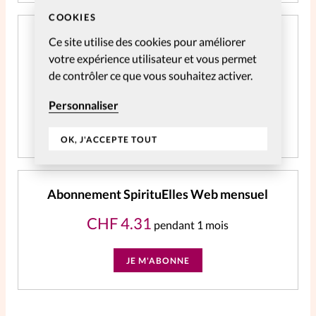
COOKIES
Abonnement SpirituElles Web 2 ans
Ce site utilise des cookies pour améliorer
votre expérience utilisateur et vous permet
CHF
39.04
de contrôler ce que vous souhaitez activer.
Accès à tout le contenu digital pendant 2 ans
Personnaliser
JE M'ABONNE
OK, J'ACCEPTE TOUT
Abonnement SpirituElles Web mensuel
CHF
4.31
pendant 1 mois
JE M'ABONNE