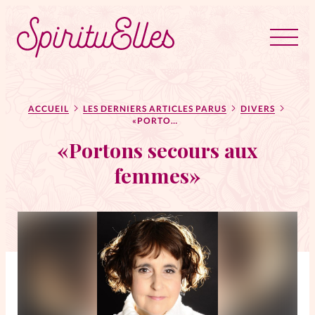
RUBRIQUES
Tous les articles
Actus
ACCUEIL
LES DERNIERS ARTICLES PARUS
DIVERS
«PORTONS SECOURS AUX FEMMES»
«Portons secours aux
Actus au féminin
femmes»
Astuces
Bible
Chroniques
Dossiers
Edito