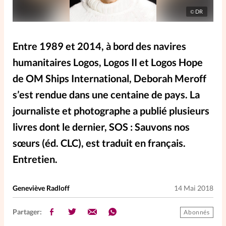
Elles nous inspirent
DR
©
Entre4yeux
L'anecdote
Entre 1989 et 2014, à bord des navires
humanitaires Logos, Logos II et Logos Hope
La Bible au féminin
de OM Ships International, Deborah Meroff
s’est rendue dans une centaine de pays. La
Lifestyle
Littérature
journaliste et photographe a publié plusieurs
livres dont le dernier, SOS : Sauvons nos
PersonnElles
sœurs (éd. CLC), est traduit en français.
Entretien.
RelationnElles
Geneviève Radloff
14 Mai 2018
Shopping Spi
Partager:
Abonnés
Si(x) simple de...