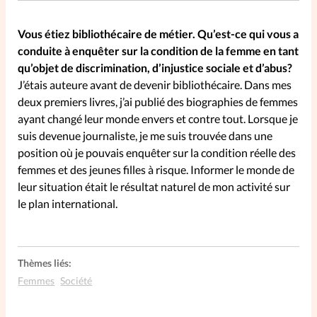
Vous étiez bibliothécaire de métier. Qu’est-ce qui vous a
SpirituElles
Vive la famille
conduite à enquêter sur la condition de la femme en tant
qu’objet de discrimination, d’injustice sociale et d’abus?
J’étais auteure avant de devenir bibliothécaire. Dans mes
SpirituElles devient Relations
deux premiers livres, j’ai publié des biographies de femmes
ayant changé leur monde envers et contre tout. Lorsque je
Aujourd’hui!
suis devenue journaliste, je me suis trouvée dans une
position où je pouvais enquêter sur la condition réelle des
femmes et des jeunes filles à risque. Informer le monde de
Faire un don
leur situation était le résultat naturel de mon activité sur
le plan international.
La Boutique
La Pause SpirituElles - toutes les
éditions
Thèmes liés:
Femmes
Société
À propos