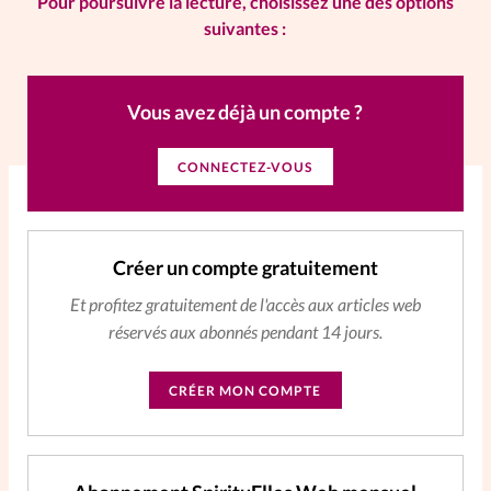
Pour poursuivre la lecture, choisissez une des options
suivantes :
La rédaction
Mon compte
Vous avez déjà un compte ?
Changement d'adresse
CONNECTEZ-VOUS
Nous contacter
Créer un compte gratuitement
Et profitez gratuitement de l'accès aux articles web
réservés aux abonnés pendant 14 jours.
CRÉER MON COMPTE