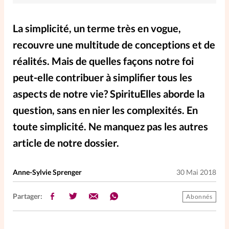
Elles nous inspirent
La simplicité, un terme très en vogue,
Entre4yeux
L'anecdote
recouvre une multitude de conceptions et de
réalités. Mais de quelles façons notre foi
La Bible au féminin
peut-elle contribuer à simplifier tous les
aspects de notre vie? SpirituElles aborde la
Lifestyle
Littérature
question, sans en nier les complexités. En
toute simplicité. Ne manquez pas les autres
PersonnElles
article de notre dossier.
RelationnElles
Anne-Sylvie Sprenger
30 Mai 2018
Shopping Spi
Partager:
Abonnés
Si(x) simple de...