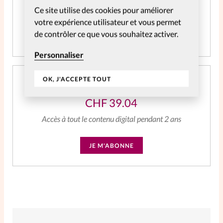
Accès à tout le contenu digital
Ce site utilise des cookies pour améliorer
votre expérience utilisateur et vous permet
de contrôler ce que vous souhaitez activer.
JE M'ABONNE
Personnaliser
OK, J'ACCEPTE TOUT
Abonnement SpirituElles Web 2 ans
CHF
39.04
Accès à tout le contenu digital pendant 2 ans
JE M'ABONNE