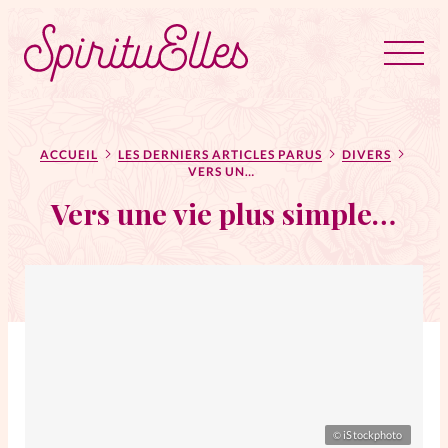
RUBRIQUES
Tous les articles
Actus
ACCUEIL
LES DERNIERS ARTICLES PARUS
DIVERS
VERS UNE VIE PLUS SIMPLE…
Vers une vie plus simple…
Actus au féminin
Astuces
Bible
Chroniques
Dossiers
Edito
iStockphoto
©