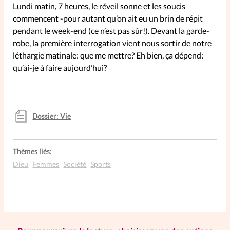
Lundi matin, 7 heures, le réveil sonne et les soucis
commencent -pour autant qu’on ait eu un brin de répit
SpirituElles
Vive la famille
pendant le week-end (ce n’est pas sûr!). Devant la garde-
robe, la première interrogation vient nous sortir de notre
léthargie matinale: que me mettre? Eh bien, ça dépend:
qu’ai-je à faire aujourd’hui?
SpirituElles devient Relations
Aujourd’hui!
Dossier: Vie
Faire un don
Thèmes liés:
La Boutique
Dieu
Femmes
Société
Sports
La Pause SpirituElles - toutes les
éditions
À propos