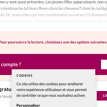
es y sont aussi présentes. Les jeunes filles apparaissent, non s
rs tambourins (et leurs fleurs dans les cheveux?) dans le cortè
set 26, mais celles qui sont mentionnées au verset 11 étonnent
 est composé cette «foule de messagères»? Pourrait-il s’agir d
Pour poursuivre la lecture, choisissez une des options suivantes 
n compte ?
COOKIES
Ce site utilise des cookies pour améliorer
gratuitement
votre expérience utilisateur et vous permet
de contrôler ce que vous souhaitez activer.
C
de l'accès aux articles web réservés aux abonnés pendant 14
Personnaliser