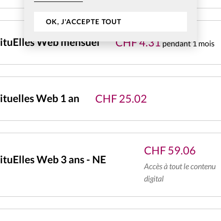
OK, J'ACCEPTE TOUT
CHF
4.31
ituElles Web mensuel
pendant 1 mois
CHF
25.02
tuelles Web 1 an
CHF
59.06
tuElles Web 3 ans - NE
Accès à tout le contenu
digital