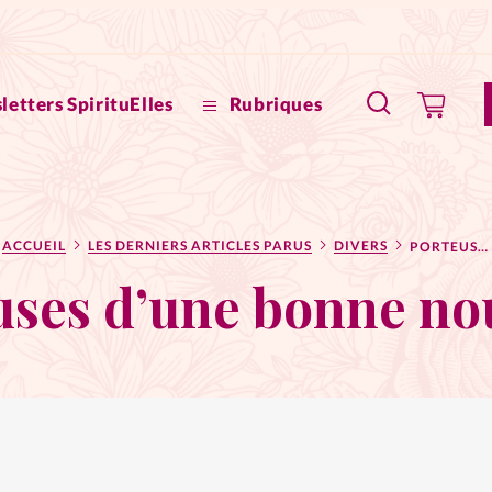
letters SpirituElles
Rubriques
SpirituE
ACCUEIL
LES DERNIERS ARTICLES PARUS
DIVERS
PORTEUSES D’UNE BONNE NOUVELLE!
Faire u
uses d’une bonne nou
Bible
La Bout
to
La Pause
À propo
eux