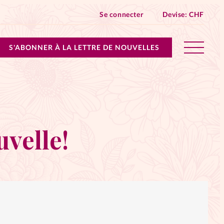
Se connecter
Devise:
CHF
S'ABONNER À LA LETTRE DE NOUVELLES
lles devient Relations Aujourd’hui!
n don
velle!
ique
 SpirituElles - toutes les éditions
s