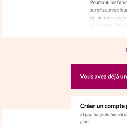
Pourtant, les femm
surprise, avec leu
de victoire au ver
davantage. De qui
femmes?
Vous avez déjà u
Créer un compte 
Et profitez gratuitement 
jours.