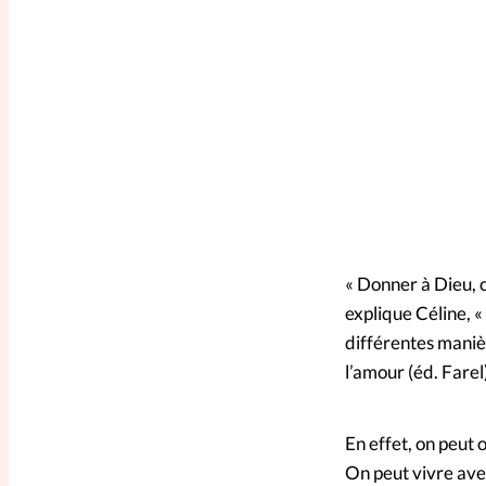
« Donner à Dieu, c
explique Céline, «
différentes maniè
l’amour (éd. Farel
En effet, on peut 
On peut vivre avec