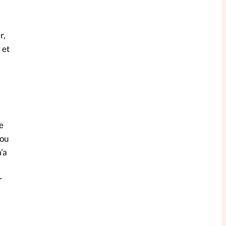
r,
 et
e
 ou
’a
r