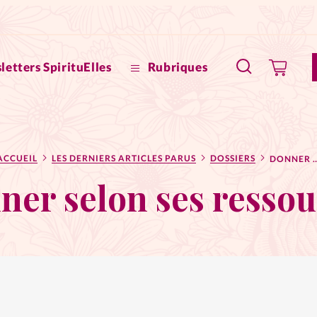
letters SpirituElles
Rubriques
SpirituE
ACCUEIL
LES DERNIERS ARTICLES PARUS
DOSSIERS
DONNER SELON SES R
Faire u
ner selon ses ressou
Bible
La Bout
to
La Pause
À propo
eux