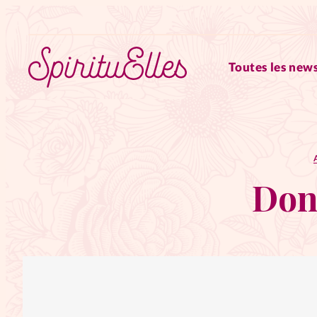
Toutes les news
RUBRIQUES
Tous les articles
Actus
Don
Actus au féminin
Astuces
Chroniques
Dossiers
Edi
Elles nous inspirent
Entre4y