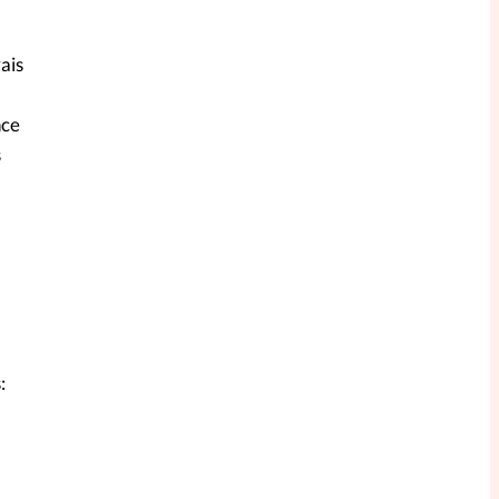
ais
nce
s
: