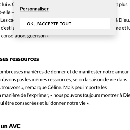
lui ». On peut donner par les services rendus – « ça, c’est plus
Personnaliser
-t-elle – « le service à l’Eglise, aux autres chrétiens ou
» Les cadeaux peuvent se référer à l’argent qu’on donne à Dieu.
OK, J'ACCEPTE TOUT
c’est laisser « Dieu, notre Père céleste, toucher notre âme et lu
 consolation, guérison ».
ses ressources
 nombreuses manières de donner et de manifester notre amour
n’avons pas les mêmes ressources, selon la saison de vie dans
s trouvons », remarque Céline. Mais peu importe les
la manière de l’exprimer, « nous pouvons toujours montrer à Di
ui être consacrées et lui donner notre vie ».
 un AVC