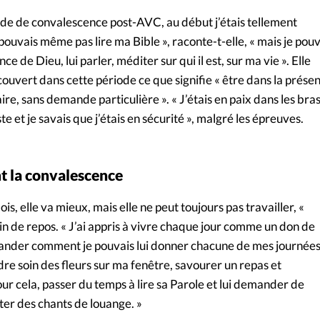
ode de convalescence post-AVC, au début j’étais tellement
pouvais même pas lire ma Bible », raconte-t-elle, « mais je pouv
ce de Dieu, lui parler, méditer sur qui il est, sur ma vie ». Elle
ouvert dans cette période ce que signifie « être dans la prése
ire, sans demande particulière ». « J’étais en paix dans les bra
e et je savais que j’étais en sécurité », malgré les épreuves.
t la convalescence
s, elle va mieux, mais elle ne peut toujours pas travailler, «
soin de repos. « J’ai appris à vivre chaque jour comme un don de
nder comment je pouvais lui donner chacune de mes journées
re soin des fleurs sur ma fenêtre, savourer un repas et
r cela, passer du temps à lire sa Parole et lui demander de
ter des chants de louange. »