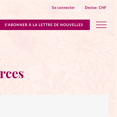
Se connecter
Devise:
CHF
S'ABONNER À LA LETTRE DE NOUVELLES
lles devient Relations Aujourd’hui!
ESSOURCES
n don
rces
ique
 SpirituElles - toutes les éditions
s