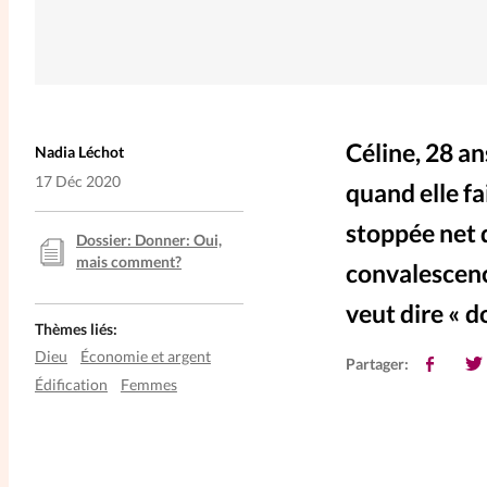
Céline, 28 an
Nadia Léchot
17 Déc 2020
quand elle fa
stoppée net d
Dossier: Donner: Oui,
mais comment?
convalescence
veut dire « d
Thèmes liés:
Dieu
Économie et argent
Partager:
Édification
Femmes