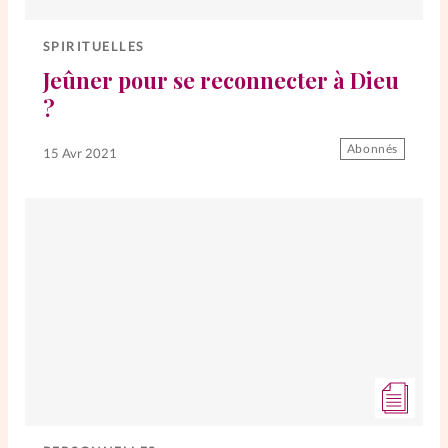
Elles nous inspirent
SPIRITUELLES
Entre4yeux
L'anecdote
Jeûner pour se reconnecter à Dieu
?
La Bible au féminin
Abonnés
15 Avr 2021
Lifestyle
Littérature
PersonnElles
RelationnElles
Shopping Spi
Si(x) simple de...