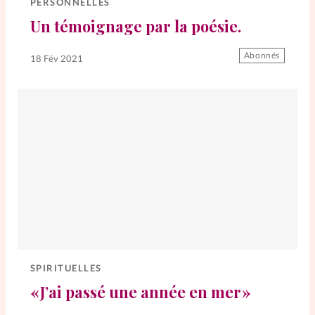
PERSONNELLES
Un témoignage par la poésie.
SpirituElles
Vive la famille
Abonnés
18 Fév 2021
SpirituElles devient Relations
Aujourd’hui!
Faire un don
La Boutique
La Pause SpirituElles - toutes les
éditions
SPIRITUELLES
« J’ai passé une année en mer »
À propos