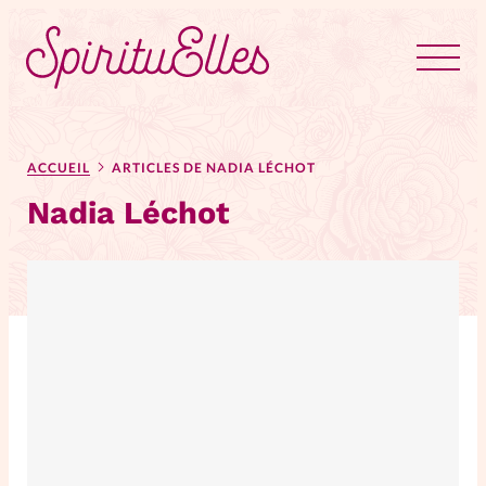
RUBRIQUES
Tous les articles
Actus
ACCUEIL
ARTICLES DE NADIA LÉCHOT
Nadia Léchot
Actus au féminin
Astuces
Bible
Chroniques
Dossiers
Edito