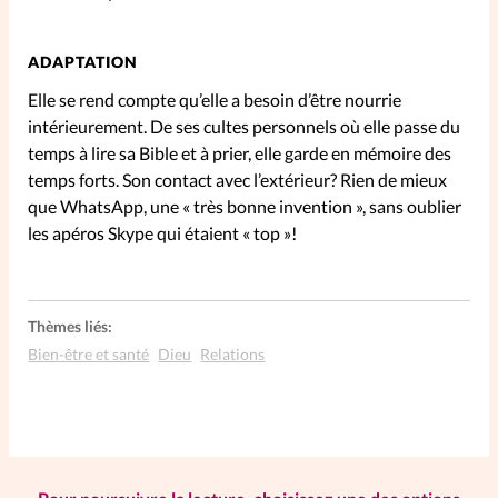
SpirituElles
Vive la famille
ADAPTATION
Elle se rend compte qu’elle a besoin d’être nourrie
intérieurement. De ses cultes personnels où elle passe du
temps à lire sa Bible et à prier, elle garde en mémoire des
SpirituElles devient Relations
temps forts. Son contact avec l’extérieur? Rien de mieux
Aujourd’hui!
que WhatsApp, une « très bonne invention », sans oublier
les apéros Skype qui étaient « top »!
Faire un don
Thèmes liés:
La Boutique
Bien-être et santé
Dieu
Relations
La Pause SpirituElles - toutes les
éditions
À propos