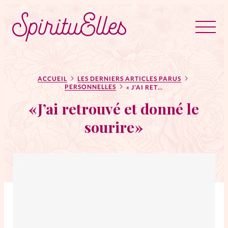
RUBRIQUES
Tous les articles
Actus
ACCUEIL
LES DERNIERS ARTICLES PARUS
PERSONNELLES
« J’AI RETROUVÉ ET DONNÉ LE SOURIRE »
« J’ai retrouvé et donné le
Actus au féminin
sourire »
Astuces
Bible
Chroniques
Dossiers
Edito