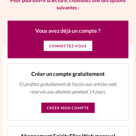
Pour poursuivre la lecture, choisissez une des options
suivantes :
La rédaction
Mon compte
Vous avez déjà un compte ?
Changement d'adresse
CONNECTEZ-VOUS
Nous contacter
Créer un compte gratuitement
Et profitez gratuitement de l'accès aux articles web
réservés aux abonnés pendant 14 jours.
CRÉER MON COMPTE