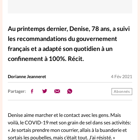
Elles nous inspirent
Entre4yeux
L'anecdote
Au printemps dernier, Denise, 78 ans, a suivi
les recommandations du gouvernement
La Bible au féminin
français et a adapté son quotidien à un
confinement à 100%. Récit.
Lifestyle
Littérature
Dorianne Jeanneret
4 Fév 2021
PersonnElles
Partager:
Abonnés
RelationnElles
Denise aime marcher et le contact avec les gens. Mais
Shopping Spi
voilà, le COVID-19 met son grain de sel dans ses activités:
« Je sortais prendre mon courrier, allais à la buanderie et
sortais les poubelles, mais c’était tout. J’ai résisté. »
Si(x) simple de...