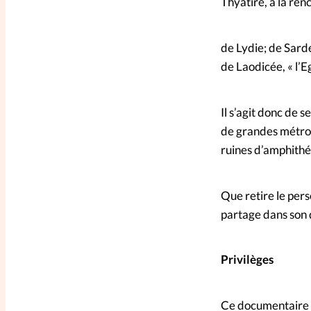
Thyatire, à la ren
de Lydie; de Sardes
de Laodicée, « l’Eg
Il s’agit donc de s
de grandes métrop
ruines d’amphithé
Que retire le pers
partage dans son d
Privilèges
Ce documentaire a