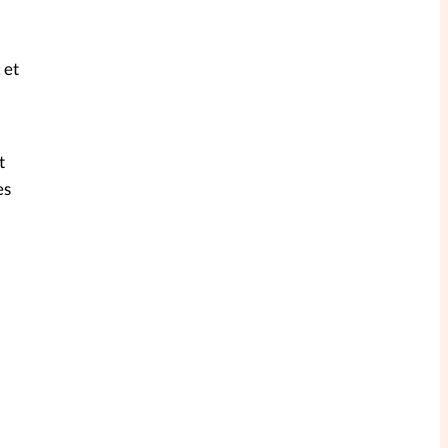
 et
t
es