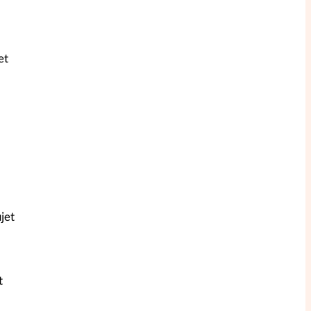
et
jet
t