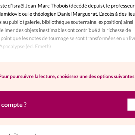
iste d’Israël Jean-Marc Thobois (décédé depuis), le professeur
Hamidovic ou le théologien Daniel Marguerat. L’accès à des lie
s au public (galerie, bibliothèque souterraine, exposition) ainsi
 de lmer des objets inestimables ont contribué à la richesse de
l point que les notes de tournage se sont transformées en un liv
’Apocalypse (éd. Emeth)
Pour poursuivre la lecture, choisissez une des options suivantes 
n compte ?