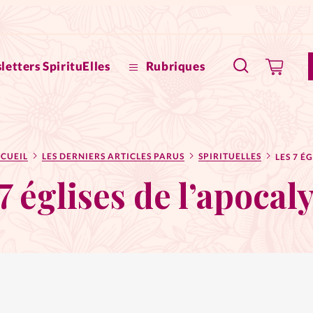
letters SpirituElles
Rubriques
SpirituE
CUEIL
LES DERNIERS ARTICLES PARUS
SPIRITUELLES
Faire u
7 églises de l’apocal
Bible
La Bout
to
La Pause
À propo
eux