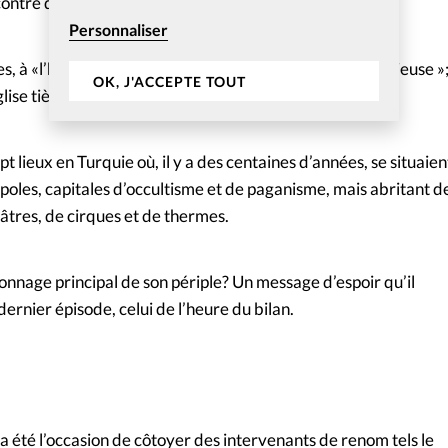
contre de Jézabel et
Personnaliser
, à «l’heure du réveil»; de Philadelphie, «l’Eglise victorieuse »;
OK, J'ACCEPTE TOUT
lise tiède ».
ept lieux en Turquie où, il y a des centaines d’années, se situaien
oles, capitales d’occultisme et de paganisme, mais abritant d
âtres, de cirques et de thermes.
onnage principal de son périple? Un message d’espoir qu’il
ernier épisode, celui de l’heure du bilan.
 été l’occasion de côtoyer des intervenants de renom tels le