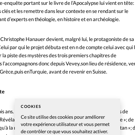
enquête portant sur le livre de l’Apocalypse lui vient en tête:
s clés et les remettre dans leur contexte en se rendant sur le
ant d’experts en théologie, en histoire et en archéologie.
 Christophe Hanauer devient, malgré lui, le protagoniste de sa
lui par qui le projet débuta est en n de compte celui avec qui l
 la piste des mystères des trois premiers chapitres de
s l’accompagnons donc depuis Vevey,son lieu de résidence, ve
 Grèce,puis enTurquie, avant de revenir en Suisse.
te
COOKIES
is ans. On découvre les mystères dont recèlent les villes de
Ce site utilise des cookies pour améliorer
 Révélation; d’Ephèse, lieu de « la révolution de l’Evangile »; de
votre expérience utilisateur et vous permet
u’à la mort »; de Pergame, où se trouve « le trône de Satan »; 
de contrôler ce que vous souhaitez activer.