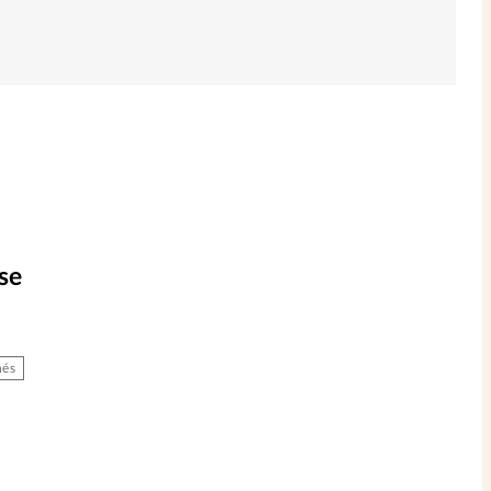
se
és