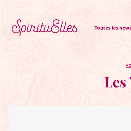
Toutes les news
RUBRIQUES
AC
Tous les articles
Actus
Les 
Actus au féminin
Astuces
Chroniques
Dossiers
Edi
Elles nous inspirent
Entre4y