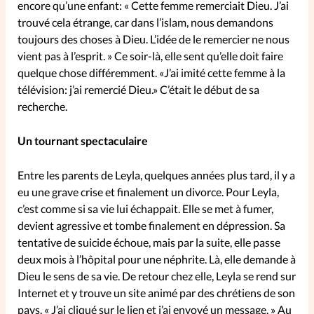
encore qu’une enfant: « Cette femme remerciait Dieu. J’ai
trouvé cela étrange, car dans l’islam, nous demandons
SpirituElles
Vive la famille
toujours des choses à Dieu. L’idée de le remercier ne nous
vient pas à l’esprit. » Ce soir-là, elle sent qu’elle doit faire
quelque chose différemment. «J’ai imité cette femme à la
télévision: j’ai remercié Dieu.» C’était le début de sa
SpirituElles devient Relations
recherche.
Aujourd’hui!
Un tournant spectaculaire
Faire un don
Entre les parents de Leyla, quelques années plus tard, il y a
eu une grave crise et finalement un divorce. Pour Leyla,
c’est comme si sa vie lui échappait. Elle se met à fumer,
La Boutique
devient agressive et tombe finalement en dépression. Sa
La Pause SpirituElles - toutes les
tentative de suicide échoue, mais par la suite, elle passe
éditions
deux mois à l’hôpital pour une néphrite. Là, elle demande à
Dieu le sens de sa vie. De retour chez elle, Leyla se rend sur
Internet et y trouve un site animé par des chrétiens de son
À propos
pays. « J’ai cliqué sur le lien et j’ai envoyé un message. » Au