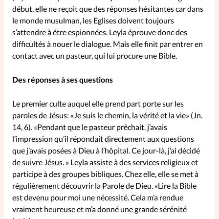
début, elle ne reçoit que des réponses hésitantes car dans
La rédaction
le monde musulman, les Eglises doivent toujours
s’attendre à être espionnées. Leyla éprouve donc des
Mon compte
difficultés à nouer le dialogue. Mais elle finit par entrer en
contact avec un pasteur, qui lui procure une Bible.
Changement d'adresse
Des réponses à ses questions
Nous contacter
Le premier culte auquel elle prend part porte sur les
paroles de Jésus: «Je suis le chemin, la vérité et la vie» (Jn.
14, 6). «Pendant que le pasteur prêchait, j’avais
l’impression qu’il répondait directement aux questions
que j’avais posées à Dieu à l’hôpital. Ce jour-là, j’ai décidé
de suivre Jésus. » Leyla assiste à des services religieux et
participe à des groupes bibliques. Chez elle, elle se met à
régulièrement découvrir la Parole de Dieu. «Lire la Bible
est devenu pour moi une nécessité. Cela m’a rendue
vraiment heureuse et m’a donné une grande sérénité