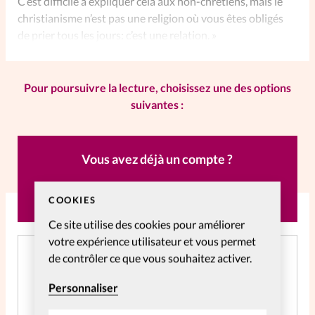
C’est difficile à expliquer cela aux non-chrétiens, mais le
christianisme n’est pas une religion où vous êtes obligés
de prier tous les jours: c’est une relation. »
Pour poursuivre la lecture, choisissez une des options
suivantes :
Vous avez déjà un compte ?
CONNECTEZ-VOUS
COOKIES
Ce site utilise des cookies pour améliorer
votre expérience utilisateur et vous permet
Créer un compte gratuitement
de contrôler ce que vous souhaitez activer.
Et profitez gratuitement de l'accès aux articles web
Personnaliser
réservés aux abonnés pendant 14 jours.