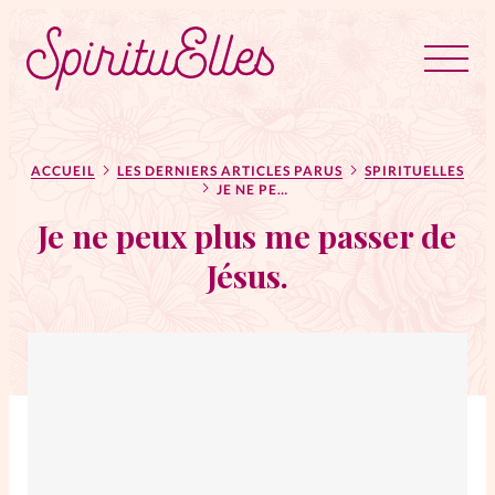
RUBRIQUES
Tous les articles
Actus
ACCUEIL
LES DERNIERS ARTICLES PARUS
SPIRITUELLES
JE NE PEUX PLUS ME PASSER DE JÉSUS.
Je ne peux plus me passer de
Actus au féminin
Jésus.
Astuces
Bible
Chroniques
Dossiers
Edito