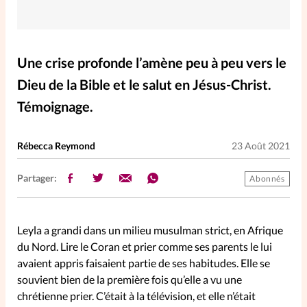
Elles nous inspirent
Entre4yeux
L'anecdote
Une crise profonde l’amène peu à peu vers le
Dieu de la Bible et le salut en Jésus-Christ.
La Bible au féminin
Témoignage.
Lifestyle
Littérature
Rébecca Reymond
23 Août 2021
PersonnElles
Partager:
Abonnés
RelationnElles
Leyla a grandi dans un milieu musulman strict, en Afrique
du Nord. Lire le Coran et prier comme ses parents le lui
Shopping Spi
avaient appris faisaient partie de ses habitudes. Elle se
souvient bien de la première fois qu’elle a vu une
chrétienne prier. C’était à la télévision, et elle n’était
Si(x) simple de...