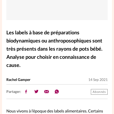
Elles nous inspirent
Entre4yeux
L'anecdote
Les labels à base de préparations
La Bible au féminin
biodynamiques ou anthroposophiques sont
très présents dans les rayons de pots bébé.
Lifestyle
Littérature
Analyse pour choisir en connaissance de
cause.
PersonnElles
Rachel Gamper
14 Sep 2021
RelationnElles
Partager:
Abonnés
Shopping Spi
Nous vivons à l’époque des labels alimentaires. Certains
Si(x) simple de...