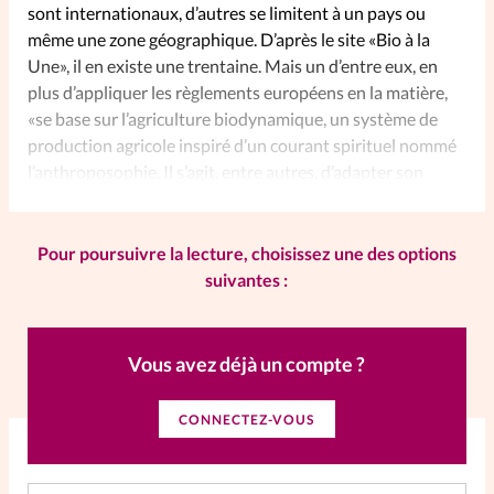
sont internationaux, d’autres se limitent à un pays ou
même une zone géographique. D’après le site «Bio à la
SpirituElles
Vive la famille
Une», il en existe une trentaine. Mais un d’entre eux, en
plus d’appliquer les règlements européens en la matière,
«se base sur l’agriculture biodynamique, un système de
production agricole inspiré d’un courant spirituel nommé
SpirituElles devient Relations
l’anthroposophie. Il s’agit, entre autres, d’adapter son
Aujourd’hui!
mode de production aux cycles lunaires et planétaires.»
Pour poursuivre la lecture, choisissez une des options
Faire un don
suivantes :
La Boutique
La Pause SpirituElles - toutes les
Vous avez déjà un compte ?
éditions
CONNECTEZ-VOUS
À propos