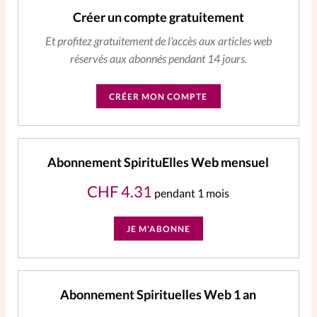
Créer un compte gratuitement
La rédaction
Et profitez gratuitement de l'accès aux articles web
réservés aux abonnés pendant 14 jours.
Mon compte
CRÉER MON COMPTE
Changement d'adresse
Nous contacter
Abonnement SpirituElles Web mensuel
CHF
4.31
pendant 1 mois
JE M'ABONNE
Abonnement Spirituelles Web 1 an