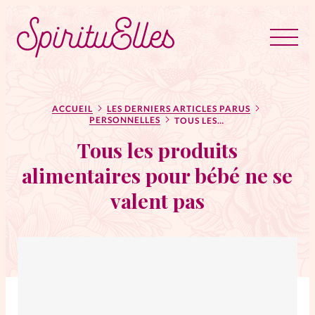
RUBRIQUES
Tous les articles
Actus
ACCUEIL
LES DERNIERS ARTICLES PARUS
PERSONNELLES
TOUS LES PRODUITS ALIMENTAIRES POUR BÉBÉ NE SE VALENT PAS
Tous les produits
Actus au féminin
alimentaires pour bébé ne se
valent pas
Astuces
Bible
Chroniques
Dossiers
Edito