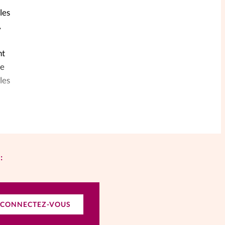
les
A
nt
re
les
:
CONNECTEZ-VOUS