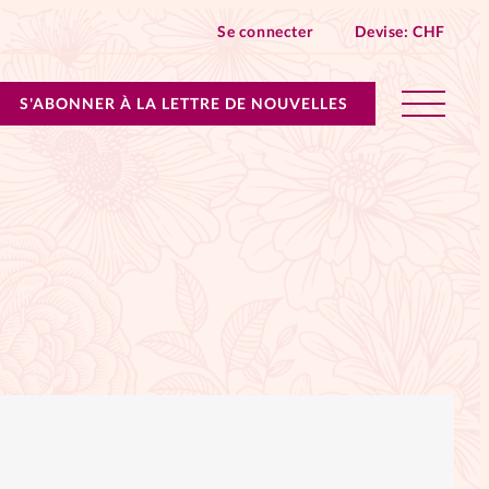
Se connecter
Devise:
CHF
S'ABONNER À LA LETTRE DE NOUVELLES
lles devient Relations Aujourd’hui!
n don
ique
 SpirituElles - toutes les éditions
s