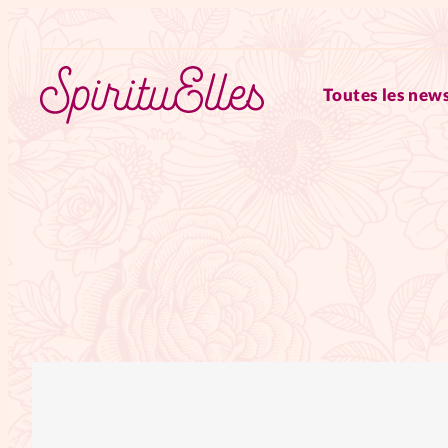
Toutes les news
RUBRIQUES
Tous les articles
Actus
Actus au féminin
Astuces
Chroniques
Dossiers
Edi
Elles nous inspirent
Entre4y