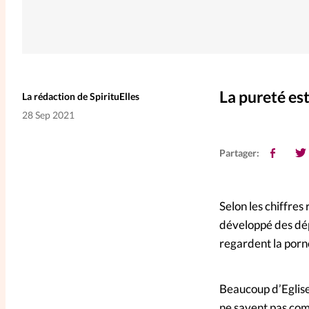
La pureté est
La rédaction de SpirituElles
28 Sep 2021
Partager:
Selon les chiffre
développé des dép
regardent la porn
Beaucoup d’Eglises
ne savent pas comm