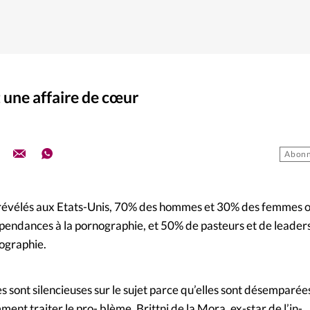
 une affaire de cœur
Abonn
s révélés aux Etats-Unis, 70% des hommes et 30% des femmes 
endances à la pornographie, et 50% de pasteurs et de leader
ographie.
 sont silencieuses sur le sujet parce qu’elles sont désemparée
ent traiter le pro- blème. Brittni de la Mora, ex-star de l’in-