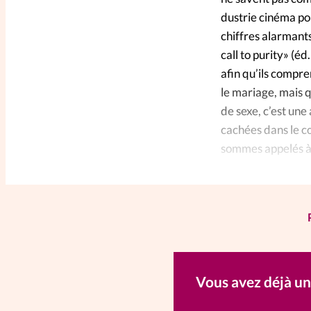
dustrie cinéma po
chiffres alarmants
call to purity» (éd
afin qu’ils compre
le mariage, mais q
de sexe, c’est une
cachées dans le c
sommes appelés à 
Vous avez déjà u