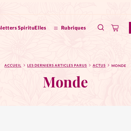
letters SpirituElles
Rubriques
SpirituE
ACCUEIL
LES DERNIERS ARTICLES PARUS
ACTUS
MONDE
Faire u
Monde
Bible
La Bout
to
La Pause
À propo
eux