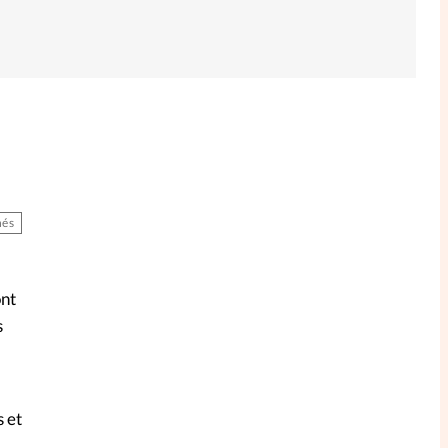
és
ont
s
s et