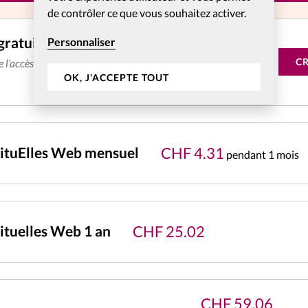
de contrôler ce que vous souhaitez activer.
gratuitement
Personnaliser
C
de l'accès aux articles web réservés aux abonnés pendant 14
OK, J'ACCEPTE TOUT
CHF
4.31
ituElles Web mensuel
pendant 1 mois
CHF
25.02
tuelles Web 1 an
CHF
59.06