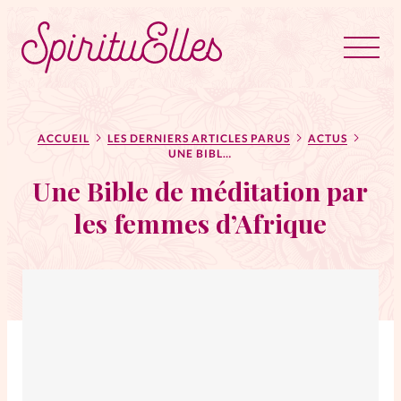
RUBRIQUES
Tous les articles
Actus
ACCUEIL
LES DERNIERS ARTICLES PARUS
ACTUS
UNE BIBLE DE MÉDITATION PAR LES FEMMES D’AFRIQUE
Une Bible de méditation par
Actus au féminin
les femmes d’Afrique
Astuces
Bible
Chroniques
Dossiers
Edito