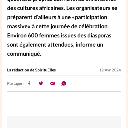
des cultures africaines. Les organisateurs se
SpirituElles
Vive la famille
préparent d’ailleurs à une «participation
massive» à cette journée de célébration.
Environ 600 femmes issues des diasporas
SpirituElles devient Relations
sont également attendues, informe un
Aujourd’hui!
communiqué.
La rédaction de SpirituElles
12 Avr 2024
Faire un don
Partager:
La Boutique
La Pause SpirituElles - toutes les
éditions
À propos