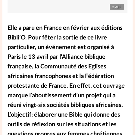
Elles nous inspirent
ABF
©
Entre4yeux
L'anecdote
Elle a paru en France en février aux éditions
Bibli’O. Pour fêter la sortie de ce livre
La Bible au féminin
particulier, un événement est organisé à
Paris le 13 avril par l’Alliance biblique
Lifestyle
Littérature
française, la Communauté des Eglises
africaines francophones et la Fédération
PersonnElles
protestante de France. En effet, cet ouvrage
marque l’aboutissement d’un projet qui a
RelationnElles
réuni vingt-six sociétés bibliques africaines.
L’objectif: élaborer une Bible qui donne des
Shopping Spi
outils de réflexion sur les situations et les
Si(x) simple de...
questions propres aux femmes chrétiennes