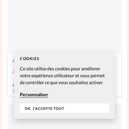
La rédaction
Mon compte
Changement d'adresse
Nous contacter
COOKIES
ACTUS
Ce site utilise des cookies pour améliorer
Actus au féminin
votre expérience utilisateur et vous permet
de contrôler ce que vous souhaitez activer.
La rédaction de SpirituElles
25 Fév 2022
Personnaliser
OK, J'ACCEPTE TOUT