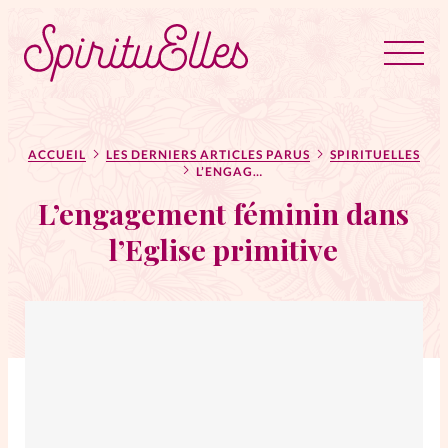
RUBRIQUES
Tous les articles
Actus
ACCUEIL
LES DERNIERS ARTICLES PARUS
SPIRITUELLES
L’ENGAGEMENT FÉMININ DANS L’EGLISE PRIMITIVE
L’engagement féminin dans
Actus au féminin
l’Eglise primitive
Astuces
Bible
Chroniques
Dossiers
Edito