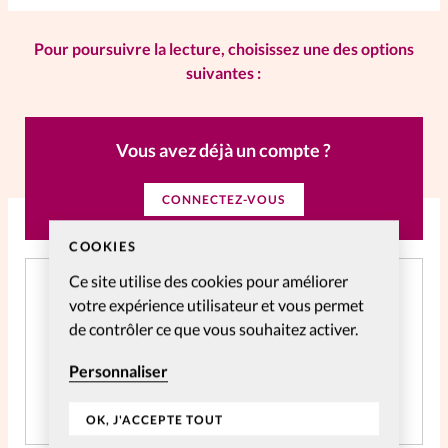
Pour poursuivre la lecture, choisissez une des options
suivantes :
Vous avez déjà un compte ?
CONNECTEZ-VOUS
COOKIES
Ce site utilise des cookies pour améliorer
Créer un compte gratuitement
votre expérience utilisateur et vous permet
Et profitez gratuitement de l'accès aux articles web
de contrôler ce que vous souhaitez activer.
réservés aux abonnés pendant 14 jours.
Personnaliser
CRÉER MON COMPTE
OK, J'ACCEPTE TOUT