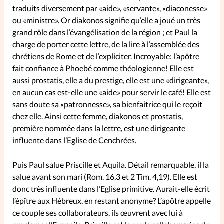
traduits diversement par «aide», «servante», «diaconesse»
ou «ministre». Or diakonos signifie qu’elle a joué un très
SpirituElles
Vive la famille
grand rôle dans l’évangélisation de la région ; et Paul la
charge de porter cette lettre, de la lire à l’assemblée des
chrétiens de Rome et de l’expliciter. Incroyable: l’apôtre
fait confiance à Phoebé comme théologienne! Elle est
SpirituElles devient Relations
aussi prostatis, elle a du prestige, elle est une «dirigeante»,
Aujourd’hui!
en aucun cas est-elle une «aide» pour servir le café! Elle est
sans doute sa «patronnesse», sa bienfaitrice qui le reçoit
chez elle. Ainsi cette femme, diakonos et prostatis,
Faire un don
première nommée dans la lettre, est une dirigeante
influente dans l’Eglise de Cenchrées.
La Boutique
La Pause SpirituElles - toutes les
Puis Paul salue Priscille et Aquila. Détail remarquable, il la
éditions
salue avant son mari (Rom. 16,3 et 2 Tim. 4,19). Elle est
donc très influente dans l’Eglise primitive. Aurait-elle écrit
l’épître aux Hébreux, en restant anonyme? L’apôtre appelle
ce couple ses collaborateurs, ils œuvrent avec lui à
À propos