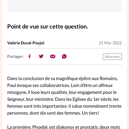
Elles nous inspirent
Entre4yeux
L'anecdote
Point de vue sur cette question.
La Bible au féminin
Valérie Duval-Poujol
25 Mar 2022
Lifestyle
Littérature
Partager:
Abonnés
PersonnElles
Dans la conclusion de sa magnifique épître aux Romains,
Paul évoque ses collaboratrices. Loin d’être un affreux
RelationnElles
misogyne, il loue leurs qualités, leur engagement pour le
Seigneur, leur ministère. Dans les Eglises du 1er siècle, les
femmes sont très importantes: il salue nommément trente
Shopping Spi
personnes, dont dix sont des femmes. Un tiers!
Si(x) simple de...
La première, Phoebé, est diakonos et prostatis, deux mots