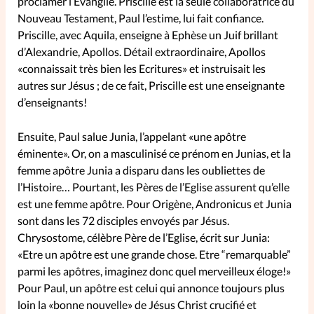
proclamer l’Evangile. Priscille est la seule collaboratrice du
Nouveau Testament, Paul l’estime, lui fait confiance.
La rédaction
Priscille, avec Aquila, enseigne à Ephèse un Juif brillant
d’Alexandrie, Apollos. Détail extraordinaire, Apollos
Mon compte
«connaissait très bien les Ecritures» et instruisait les
autres sur Jésus ; de ce fait, Priscille est une enseignante
Changement d'adresse
d’enseignants!
Nous contacter
Ensuite, Paul salue Junia, l’appelant «une apôtre
éminente». Or, on a masculinisé ce prénom en Junias, et la
femme apôtre Junia a disparu dans les oubliettes de
l’Histoire… Pourtant, les Pères de l’Eglise assurent qu’elle
est une femme apôtre. Pour Origène, Andronicus et Junia
sont dans les 72 disciples envoyés par Jésus.
Chrysostome, célèbre Père de l’Eglise, écrit sur Junia:
«Etre un apôtre est une grande chose. Etre “remarquable”
parmi les apôtres, imaginez donc quel merveilleux éloge!»
Pour Paul, un apôtre est celui qui annonce toujours plus
loin la «bonne nouvelle» de Jésus Christ crucifié et