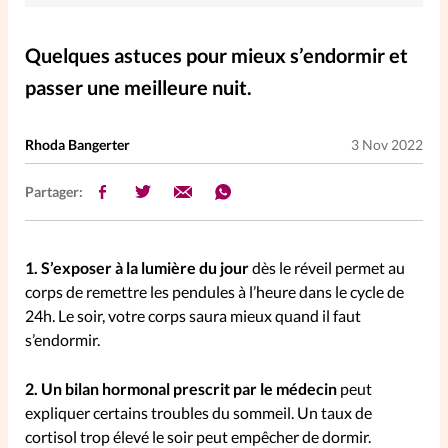
Elles nous inspirent
Quelques astuces pour mieux s’endormir et
Entre4yeux
L'anecdote
passer une meilleure nuit.
La Bible au féminin
Rhoda Bangerter
3 Nov 2022
Partager:
Lifestyle
Littérature
PersonnElles
1. S’exposer à la lumière du jour
dès le réveil permet au
corps de remettre les pendules à l’heure dans le cycle de
24h. Le soir, votre corps saura mieux quand il faut
RelationnElles
s’endormir.
Shopping Spi
2. Un bilan hormonal prescrit par le médecin
peut
expliquer certains troubles du sommeil. Un taux de
cortisol trop élevé le soir peut empêcher de dormir.
Si(x) simple de...