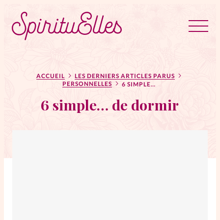
RUBRIQUES
Tous les articles
Actus
ACCUEIL
LES DERNIERS ARTICLES PARUS
PERSONNELLES
6 SIMPLE… DE DORMIR
6 simple… de dormir
Actus au féminin
Astuces
Bible
Chroniques
Dossiers
Edito