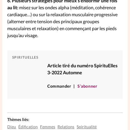
6. Plusieurs stratégies pour mieux s’endormir une fois
au lit:
misez sur les ondes alpha (méditation, cohérence
La rédaction
cardiaque…) ou sur la relaxation musculaire progressive
(alterner entre tension des principaux groupes
Mon compte
musculaires et relaxation) en commençant par les pieds
jusqu’au visage.
Changement d'adresse
Nous contacter
SPIRITUELLES
Article tiré du numéro SpirituElles
3-2022 Automne
Commander
S’abonner
Thèmes liés:
Dieu
Édification
Femmes
Relations
Spiritualité