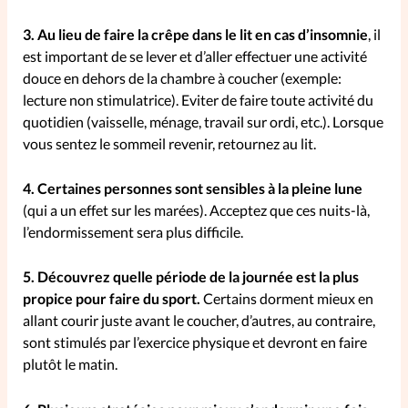
3. Au lieu de faire la crêpe dans le lit en cas d’insomnie
, il
SpirituElles
Vive la famille
est important de se lever et d’aller effectuer une activité
douce en dehors de la chambre à coucher (exemple:
lecture non stimulatrice). Eviter de faire toute activité du
quotidien (vaisselle, ménage, travail sur ordi, etc.). Lorsque
SpirituElles devient Relations
vous sentez le sommeil revenir, retournez au lit.
Aujourd’hui!
4. Certaines personnes sont sensibles à la pleine lune
(qui a un effet sur les marées). Acceptez que ces nuits-là,
Faire un don
l’endormissement sera plus difficile.
La Boutique
5. Découvrez quelle période de la journée est la plus
La Pause SpirituElles - toutes les
propice pour faire du sport.
Certains dorment mieux en
éditions
allant courir juste avant le coucher, d’autres, au contraire,
sont stimulés par l’exercice physique et devront en faire
plutôt le matin.
À propos