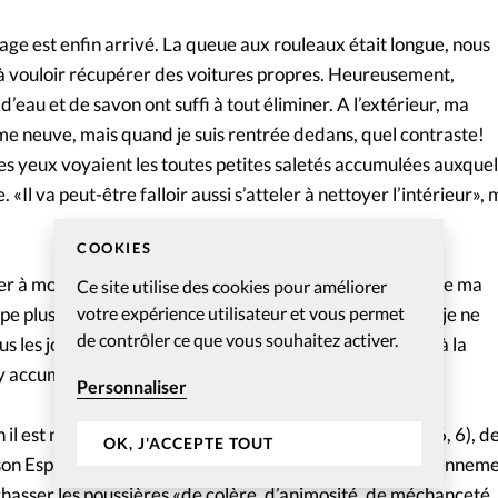
avage est enfin arrivé. La queue aux rouleaux était longue, nous
 vouloir récupérer des voitures propres. Heureusement,
’eau et de savon ont suffi à tout éliminer. A l’extérieur, ma
me neuve, mais quand je suis rentrée dedans, quel contraste!
 yeux voyaient les toutes petites saletés accumulées auxquel
. «Il va peut-être falloir aussi s’atteler à nettoyer l’intérieur»,
COOKIES
er à mon être intérieur. Finalement, je suis un peu comme ma
Ce site utilise des cookies pour améliorer
votre expérience utilisateur et vous permet
e plus facilement de l’extérieur que de l’intérieur. Et si je ne
de contrôler ce que vous souhaitez activer.
us les jours de mon cœur et de mon esprit, je m’habitue à la
y accumule, et je n’y fais même plus attention.
Personnaliser
il est nécessaire, dans le secret de ma chambre (Mat. 6, 6), d
OK, J'ACCEPTE TOUT
 son Esprit et le temps œuvrer, révéler, nettoyer quotidiennem
; chasser les poussières «de colère, d’animosité, de méchanceté,