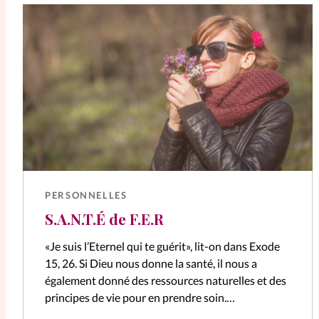
PERSONNELLES
S.A.N.T.É de F.E.R
«Je suis l’Eternel qui te guérit», lit-on dans Exode
15, 26. Si Dieu nous donne la santé, il nous a
également donné des ressources naturelles et des
principes de vie pour en prendre soin.
L’acronyme…