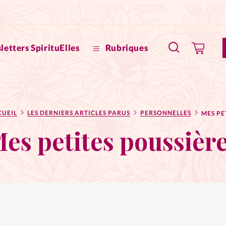
letters SpirituElles
Rubriques
SpirituE
CUEIL
LES DERNIERS ARTICLES PARUS
PERSONNELLES
Faire u
es petites poussièr
Bible
La Bout
to
La Pause
À propo
eux