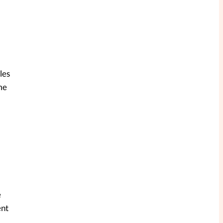
les
 me
e
ent