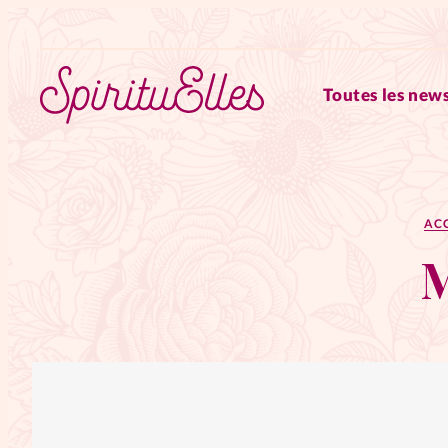
Toutes les news
RUBRIQUES
AC
Tous les articles
Actus
M
Actus au féminin
Astuces
Chroniques
Dossiers
Edi
Elles nous inspirent
Entre4y