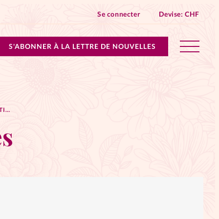
Se connecter
Devise:
CHF
S'ABONNER À LA LETTRE DE NOUVELLES
lles devient Relations Aujourd’hui!
MES PETITES POUSSIÈRES
n don
es
ique
 SpirituElles - toutes les éditions
s