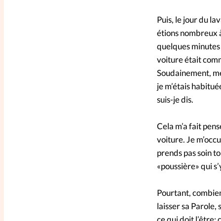
Puis, le jour du l
étions nombreux à
quelques minutes d
voiture était com
Soudainement, mes
je m’étais habituée
suis-je dis.
Cela m’a fait pens
voiture. Je m’occup
prends pas soin to
«poussière» qui s’
Pourtant, combien 
laisser sa Parole,
ce qui doit l’être