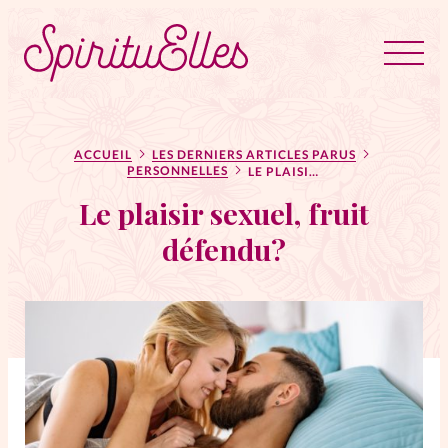
RUBRIQUES
Tous les articles
Actus
ACCUEIL
LES DERNIERS ARTICLES PARUS
PERSONNELLES
LE PLAISIR SEXUEL, FRUIT DÉFENDU?
Le plaisir sexuel, fruit
Actus au féminin
défendu?
Astuces
Bible
Chroniques
Dossiers
Edito