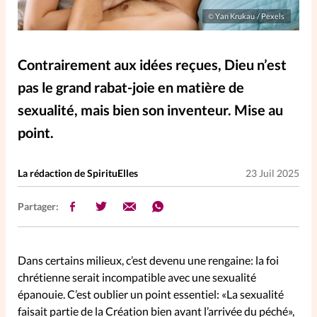
Elles nous inspirent
Yan Krukau / Pexels
©
Entre4yeux
L'anecdote
Contrairement aux idées reçues, Dieu n’est
pas le grand rabat-joie en matière de
La Bible au féminin
sexualité, mais bien son inventeur. Mise au
point.
Lifestyle
Littérature
La rédaction de SpirituElles
23 Juil 2025
PersonnElles
Partager:
RelationnElles
Dans certains milieux, c’est devenu une rengaine: la foi
Shopping Spi
chrétienne serait incompatible avec une sexualité
épanouie. C’est oublier un point essentiel: «La sexualité
faisait partie de la Création bien avant l’arrivée du péché»,
Si(x) simple de...