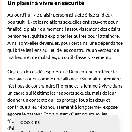
Un plaisir à vivre en sécurité
Aujourd’hui, «le plaisir personnel a été érigé en dieu»,
poursuit-il, «et les relations sexuelles ont souvent pour
finalité le plaisir du moment, l’assouvissement des désirs
personnels, quitte à exploiter les autres pour l’atteindre.
Ainsi sont-elles devenues, pour certains, une dépendance
qui brise les liens au lieu de les construire, un vecteur de
malheurs et de maladies, un outil d’asservissement.»
Or, c’est de ces désespoirs que Dieu entend protéger le
mariage, conçu comme une alliance. «Sa finalité première
n’est pas de contraindre l’homme et la femme à vivre dans
un cadre qui légitime les rapports sexuels, mais de leur
donner un contexte qui les protège tous les deux et
contribue à leur épanouissement à long terme», expose
encore le pasteur. Et d’ajouter: «C’est pourquoi les
“fidélités successives” ne suffisent pas comme cadre
COOKIES
d’alliance. En effet, de telles relations ne tiennent pas