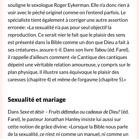
souligne le sexologue Roger Eykerman. Elle n’a donc rien à
voir avec le péché originel comme on l’entend parfois. Le
SpirituElles
Vive la famille
spécialiste tient également à corriger une autre assertion
erronée: «La sexualité n’a pas pour seul objectif la
reproduction. Ce serait nier le fait que le plaisir des sens
est présenté dans la Bible comme un don que Dieu a fait à
SpirituElles devient Relations
ses créatures», assure-t-il. Dans son livre
Tabou
(éd. Farel),
Aujourd’hui!
il rappelle d’ailleurs comment «le Cantique des cantiques
dépeint une véritable relation amoureuse, y compris sur le
plan physique. Il illustre sans équivoque le plaisir des
Faire un don
caresses (chapitre 4) et même de l’orgasme (chapitre 5).»
La Boutique
Sexualité et mariage
La Pause SpirituElles - toutes les
éditions
Dans
Sexe et désir – Fruits défendus ou cadeaux de Dieu?
(éd.
Farel), le pasteur Jonathan Hanley insiste lui aussi sur
cette notion de grâce divine: «Lorsque la Bible nous parle
de la sexualité, ce n’est ni comme un manuel, ni comme un
À propos