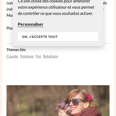
Ce site utilise des cookies pour améliorer
compte du besoin humain de sécurité face aux adversités
votre expérience utilisateur et vous permet
inévitables que sont le temps et l’ennui.» –
Par Charlotte
de contrôler ce que vous souhaitez activer.
Moulin
Personnaliser
Pour vous abonner à la Pause SpirituElles,
c’est par ici!
OK, J'ACCEPTE TOUT
Thèmes liés:
Couple
Femmes
Foi
Relations