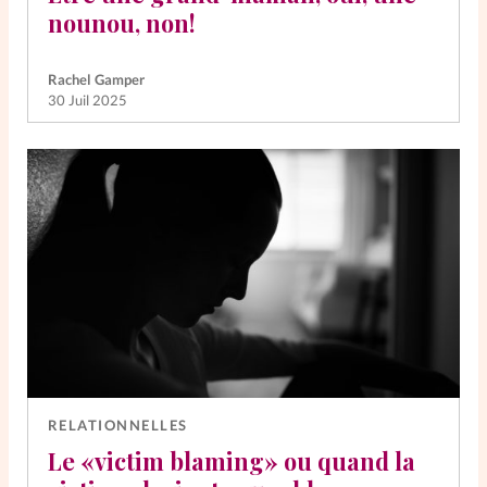
nounou, non!
Rachel Gamper
30 Juil 2025
RELATIONNELLES
Le «victim blaming» ou quand la