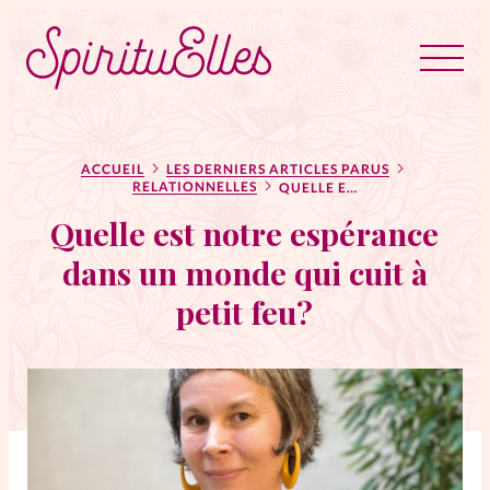
RUBRIQUES
Tous les articles
Actus
ACCUEIL
LES DERNIERS ARTICLES PARUS
RELATIONNELLES
QUELLE EST NOTRE ESPÉRANCE DANS UN MONDE QUI CUIT À PETIT FEU?
Quelle est notre espérance
Actus au féminin
dans un monde qui cuit à
petit feu?
Astuces
Bible
Chroniques
Dossiers
Edito