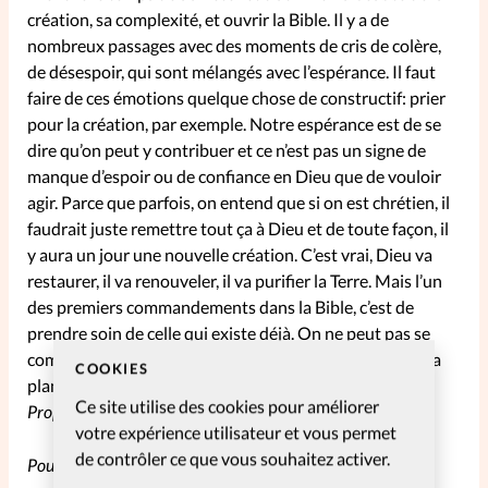
création, sa complexité, et ouvrir la Bible. Il y a de
nombreux passages avec des moments de cris de colère,
de désespoir, qui sont mélangés avec l’espérance. Il faut
faire de ces émotions quelque chose de constructif: prier
pour la création, par exemple. Notre espérance est de se
dire qu’on peut y contribuer et ce n’est pas un signe de
manque d’espoir ou de confiance en Dieu que de vouloir
agir. Parce que parfois, on entend que si on est chrétien, il
faudrait juste remettre tout ça à Dieu et de toute façon, il
y aura un jour une nouvelle création. C’est vrai, Dieu va
restaurer, il va renouveler, il va purifier la Terre. Mais l’un
des premiers commandements dans la Bible, c’est de
prendre soin de celle qui existe déjà. On ne peut pas se
comporter comme si on ne voyait pas la souffrance de la
COOKIES
planète, ce serait selon moi un contre-témoignage. –
Ce site utilise des cookies pour améliorer
Propos recueillis par Priscille Matron
votre expérience utilisateur et vous permet
de contrôler ce que vous souhaitez activer.
Pour vous abonner à la Pause SpirituElles,
c’est par ici!