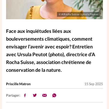
Elles nous inspirent
A Rocha Suisse - Ursula Peutot
©
Entre4yeux
L'anecdote
Face aux inquiétudes liées aux
La Bible au féminin
bouleversements climatiques, comment
envisager l’avenir avec espoir? Entretien
Lifestyle
Littérature
avec Ursula Peutot (photo), directrice d’A
Rocha Suisse, association chrétienne de
PersonnElles
conservation de la nature.
RelationnElles
Priscille Matron
15 Sep 2025
Shopping Spi
Partager:
Si(x) simple de...