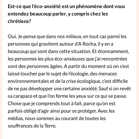
Est-ce que l’éco-anxiété est un phénomène dont vous
entendez beaucoup parler, y compris chez les
SpirituElles
Vive la famille
chrétiens?
Oui. Je pense que dans nos milieux, en tout cas parmi les
SpirituElles devient Relations
personnes qui gravitent autour d’A Rocha, il y en a
beaucoup qui sont dans cette situation. Et étonnamment,
Aujourd’hui!
les personnes les plus éco-anxieuses que j’ai rencontrées
sont des personnes âgées. A partir du moment où on s’est
laissé toucher par le sujet de l’écologie, des menaces
Faire un don
environnementales et de la crise écologique, c’est difficile
de ne pas développer une certaine anxiété. Sauf si on revêt
La Boutique
sa carapace et que l’on ferme les yeux sur ce qui se passe.
La Pause SpirituElles - toutes les
Chose que je comprends tout à fait, parce qu’on est
éditions
parfois obligé d’agir ainsi pour se protéger. Avec les
médias, nous sommes au courant de toutes les
souffrances de la Terre.
À propos