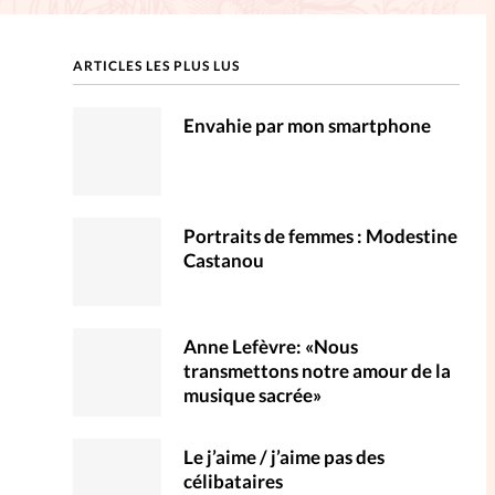
ction
ARTICLES LES PLUS LUS
mpte
Envahie par mon smartphone
ent d'adresse
ntacter
Portraits de femmes : Modestine
Castanou
Anne Lefèvre: «Nous
transmettons notre amour de la
musique sacrée»
Le j’aime / j’aime pas des
célibataires