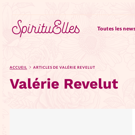
Toutes les news
RUBRIQUES
ACCUEIL
ARTICLES DE VALÉRIE REVELUT
Tous les articles
Actus
Valérie Revelut
Actus au féminin
Astuces
Chroniques
Dossiers
Edi
Elles nous inspirent
Entre4y