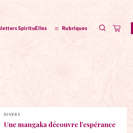
letters SpirituElles
Rubriques
SpirituE
Faire u
Bible
La Bout
to
La Pause
DIVERS
Une mangaka découvre l’espérance
À propo
eux