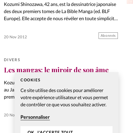
Kozumi Shinozawa, 42 ans, est la dessinatrice japonaise
La réda
in
des deux premiers tomes de La Bible Manga (ed. BLF
Europe). Elle accepte de nous révéler en toute simplicité
Mon co
ses souffrances personnelles, notamment le décès de
onnElles
son…
Abonnés
20 Nov 2012
Changem
Nous co
DIVERS
Vive la famille
Les mangas: le miroir de son âme
COOKIES
Kozumi «Kelly» Shinozawa est née le 30 octobre 1970
au Japon. C’est à l’âge de 19 ans qu’elle reçoit son
Ce site utilise des cookies pour améliorer
premier prix pour un manga. La vie lui sourit. Pourtant,
votre expérience utilisateur et vous permet
elle est de plus en…
de contrôler ce que vous souhaitez activer.
Abonnés
20 Nov 2012
Personnaliser
OK, J'ACCEPTE TOUT