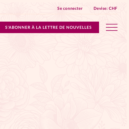
Se connecter
Devise:
CHF
S'ABONNER À LA LETTRE DE NOUVELLES
lles devient Relations Aujourd’hui!
n don
ique
 SpirituElles - toutes les éditions
s