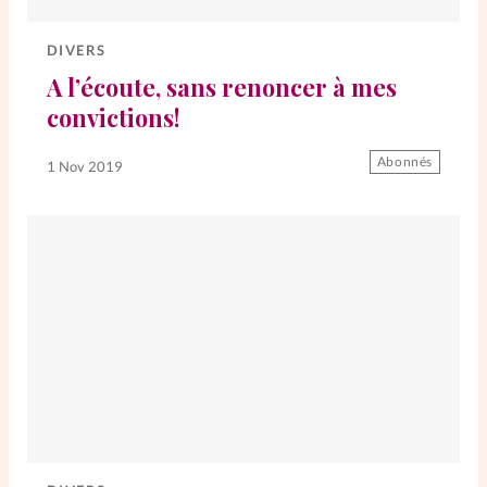
Elles nous inspirent
DIVERS
Entre4yeux
L'anecdote
A l’écoute, sans renoncer à mes
convictions!
La Bible au féminin
Abonnés
1 Nov 2019
Lifestyle
Littérature
PersonnElles
RelationnElles
Shopping Spi
Si(x) simple de...