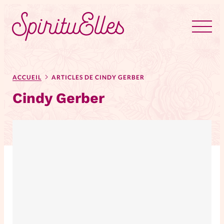
RUBRIQUES
Tous les articles
Actus
ACCUEIL
ARTICLES DE CINDY GERBER
Cindy Gerber
Actus au féminin
Astuces
Bible
Chroniques
Dossiers
Edito