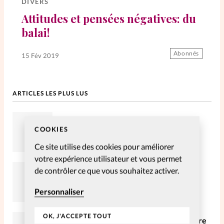
DIVERS
Attitudes et pensées négatives: du
SpirituElles
Vive la famille
balai!
Abonnés
15 Fév 2019
SpirituElles devient Relations
Aujourd’hui!
ARTICLES LES PLUS LUS
Envahie par mon smartphone
Faire un don
COOKIES
Ce site utilise des cookies pour améliorer
La Boutique
votre expérience utilisateur et vous permet
La Pause SpirituElles - toutes les
de contrôler ce que vous souhaitez activer.
Portraits de femmes : Modestine
éditions
Castanou
Personnaliser
À propos
OK, J'ACCEPTE TOUT
Anne Lefèvre: «Nous transmettons notre