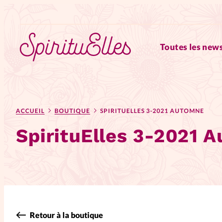
Toutes les news
RUBRIQUES
ACCUEIL
BOUTIQUE
SPIRITUELLES 3-2021 AUTOMNE
Tous les articles
Actus
SpirituElles 3-2021 
Actus au féminin
Astuces
Chroniques
Dossiers
Edi
Elles nous inspirent
Entre4y
Retour à la boutique