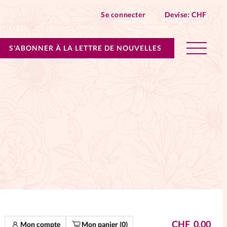
Se connecter
Devise:
CHF
S'ABONNER À LA LETTRE DE NOUVELLES
lles devient Relations Aujourd’hui!
n don
ique
 SpirituElles - toutes les éditions
s
CHF
0.00
Mon compte
Mon panier (
0
)