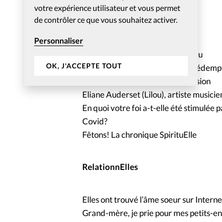
votre expérience utilisateur et vous permet
de contrôler ce que vous souhaitez activer.
SpirituElles
Personnaliser
Mes études pour la gloire de Dieu
OK, J'ACCEPTE TOUT
Ruth et Noémie, du drame à la rédemp
Je découvre la prière d’intercession
Eliane Auderset (Lilou), artiste musici
En quoi votre foi a-t-elle été stimulée p
Covid?
Fêtons! La chronique SpirituElle
RelationnElles
Elles ont trouvé l’âme soeur sur Interne
Grand-mère, je prie pour mes petits-en