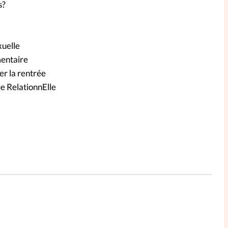
s?
xuelle
mentaire
er la rentrée
e RelationnElle