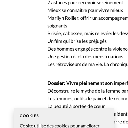
7 astuces pour recevoir sereinement
Mieux se connaître pour vivre mieux
Marilyn Rollier, offrir un accompagne
soignants
Brisée, cabossée, mais relevée: les dess
Un film qui brise les préjugés
Des hommes engagés contre la violenc
Une gestion écolo des menstruations
Les rétroviseurs de ma vie. La chroniq
Dossier: Vivre pleinement son imper
Déconstruire le mythe de la femme parf
Les femmes, outils de paix et de réconci
La beauté à portée de cœur
Relation mère-fille : restaurer les ident
COOKIES
Se réconcilier avec son corps: marre des
Ce site utilise des cookies pour améliorer