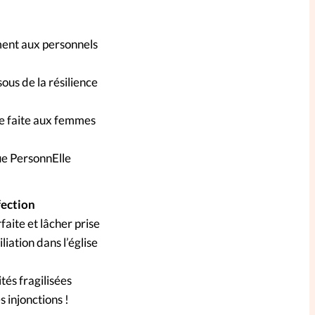
ment aux personnels
ous de la résilience
e faite aux femmes
ue PersonnElle
fection
aite et lâcher prise
liation dans l’église
ités fragilisées
 injonctions !