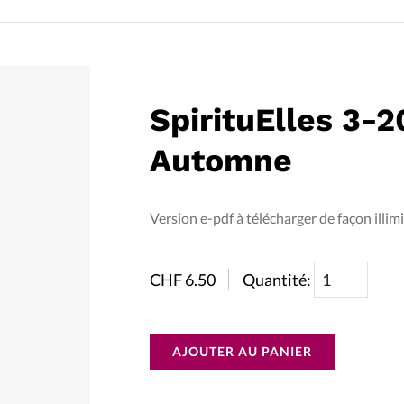
La réda
in
Mon co
onnElles
SpirituElles 3-2
Changem
Automne
Nous co
Vive la famille
Version e-pdf à télécharger de façon illimi
CHF
6.50
Quantité:
AJOUTER AU PANIER