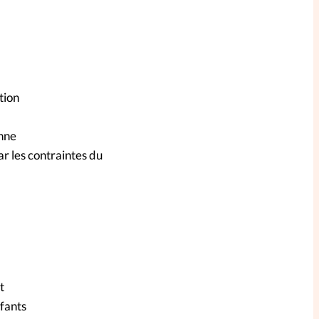
tion
enne
ar les contraintes du
t
fants