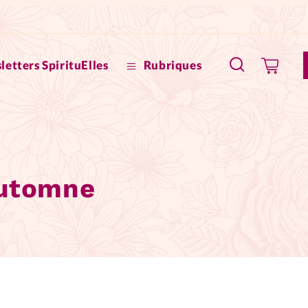
letters SpirituElles
Rubriques
SpirituE
Faire u
Automne
Bible
La Bout
to
La Pause
À propo
eux