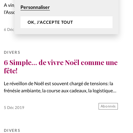
A vingt-huit ans, Rachel Cuénot dirige Ariels,
Personnaliser
l’Association de Recherche pour l’Interprétation de
l’Evangile en Langue des Signes. Rencontre.
OK, J'ACCEPTE TOUT
Abonnés
6 Déc 2019
DIVERS
6 Simple… de vivre Noël comme une
fête!
Le réveillon de Noël est souvent chargé de tensions: la
frénésie ambiante, la course aux cadeaux, la logistique
du repas, etc. Et si cette année, on vivait un Noël serein?
Abonnés
5 Déc 2019
DIVERS