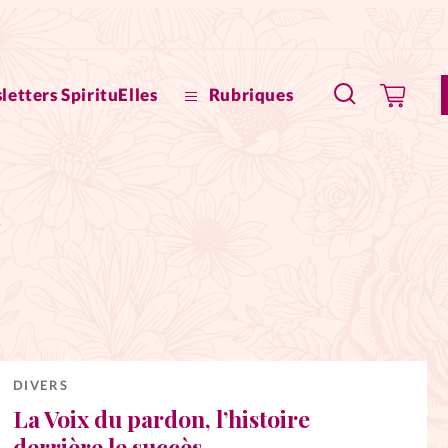
letters SpirituElles
Rubriques
SpirituE
5
Faire u
Bible
La Bout
to
La Pause
DIVERS
La Voix du pardon, l’histoire
À propo
eux
derrière le succès