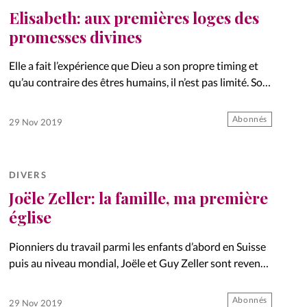
Elisabeth: aux premières loges des
promesses divines
Elle a fait l’expérience que Dieu a son propre timing et
qu’au contraire des êtres humains, il n’est pas limité. Son
histoire rappelle que rien n’est impossible à Dieu.
Inspirant.
Abonnés
29 Nov 2019
DIVERS
Joële Zeller: la famille, ma première
église
Pionniers du travail parmi les enfants d’abord en Suisse
puis au niveau mondial, Joële et Guy Zeller sont revenus
au pays. Leur perspective a évolué, avec celle de la
génération actuelle, pour revenir à la…
Abonnés
29 Nov 2019