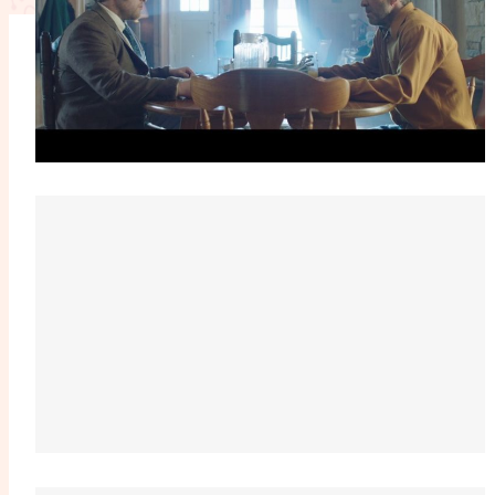
L'anecdote
La Bible au fémin
Lifestyle
Littérature
Pers
RelationnElles
Shopping Spi
Si(x) simple de...
SpirituElles