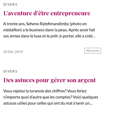
DIVERS
L’aventure d’être entrepreneure
A trente ans, Seheno Ratefimandimby (photo en
médaillon) a le business dans la peau. Après avoir fait
ses armes dans le luxe et le prêt-à-porter, elle a créé
«Embrace Planner», sa propre marque d’agenda papier,…
Abonnés
20 Déc 2019
DIVERS
Des astuces pour gérer son argent
Vous rejetez la tyrannie des chiffres? Vous feriez
n’importe quoi d’autre que les comptes? Voici quelques
astuces utiles pour celles qui ont du mal à tenir un
budget. Dossier: Parlons d’argent!