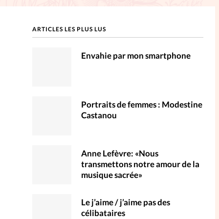
ction
ARTICLES LES PLUS LUS
mpte
Envahie par mon smartphone
ent d'adresse
ntacter
Portraits de femmes : Modestine
Castanou
Anne Lefèvre: «Nous
transmettons notre amour de la
musique sacrée»
Le j’aime / j’aime pas des
célibataires