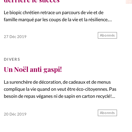
La réda
in
Le biopic chrétien retrace un parcours de vie et de
famille marqué par les coups de la vie et la résilience.
Mon co
Coup de projecteur sur les coulisses du film
onnElles
Abonnés
27 Déc 2019
Changem
Nous co
DIVERS
Vive la famille
Un Noël anti gaspi!
La surenchère de décoration, de cadeaux et de menus
complique la vie quand on veut être éco-citoyennes. Pas
besoin de repas véganes ni de sapin en carton recyclé!
Quelques solutions simples et attrayantes pour
minimiser…
Abonnés
20 Déc 2019