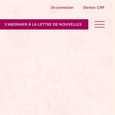
Se connecter
Devise:
CHF
S'ABONNER À LA LETTRE DE NOUVELLES
lles devient Relations Aujourd’hui!
n don
ique
 SpirituElles - toutes les éditions
s