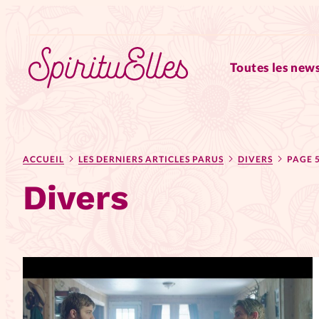
Toutes les news
RUBRIQUES
ACCUEIL
LES DERNIERS ARTICLES PARUS
DIVERS
PAGE 
Tous les articles
Actus
Divers
Actus au féminin
Astuces
Chroniques
Dossiers
Edi
Elles nous inspirent
Entre4y