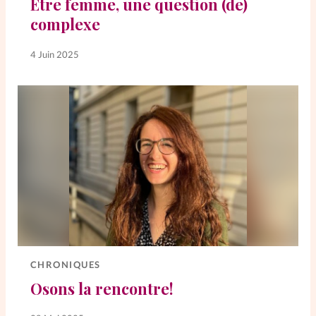
Être femme, une question (de)
complexe
SpirituElles
Vive la famille
4 Juin 2025
SpirituElles devient Relations
Aujourd’hui!
Faire un don
La Boutique
La Pause SpirituElles - toutes les
éditions
CHRONIQUES
Osons la rencontre!
À propos