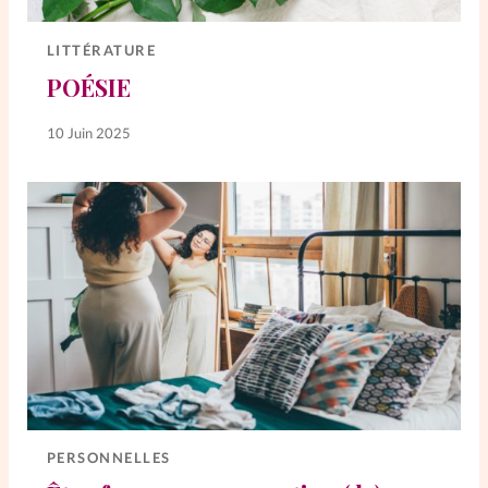
Elles nous inspirent
LITTÉRATURE
Entre4yeux
L'anecdote
POÉSIE
10 Juin 2025
La Bible au féminin
Lifestyle
Littérature
PersonnElles
RelationnElles
Shopping Spi
PERSONNELLES
Si(x) simple de...