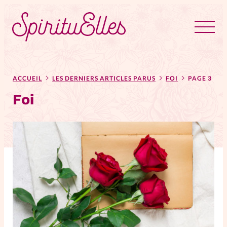
RUBRIQUES
Tous les articles
Actus
ACCUEIL
LES DERNIERS ARTICLES PARUS
FOI
PAGE 3
Foi
Actus au féminin
Astuces
Bible
Chroniques
Dossiers
Edito