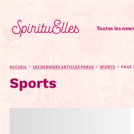
Toutes les news
RUBRIQUES
ACCUEIL
LES DERNIERS ARTICLES PARUS
SPORTS
PAGE 
Tous les articles
Actus
Sports
Actus au féminin
Astuces
Chroniques
Dossiers
Edi
Elles nous inspirent
Entre4y