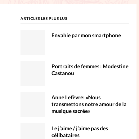
ction
ARTICLES LES PLUS LUS
mpte
Envahie par mon smartphone
ent d'adresse
ntacter
Portraits de femmes : Modestine
Castanou
Anne Lefèvre: «Nous
transmettons notre amour de la
musique sacrée»
Le j’aime / j’aime pas des
célibataires