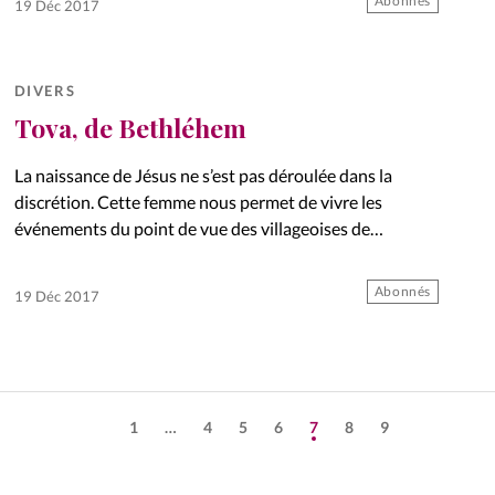
Abonnés
19 Déc 2017
DIVERS
Tova, de Bethléhem
La naissance de Jésus ne s’est pas déroulée dans la
discrétion. Cette femme nous permet de vivre les
événements du point de vue des villageoises de
Bethléhem…
Abonnés
19 Déc 2017
1
…
4
5
6
7
8
9