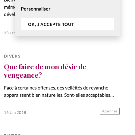
même degré de résilience, la foi en Dieu peut la
Personnaliser
développer au travers de nos circonstances
douloureuses. Perspective.
OK, J'ACCEPTE TOUT
Abonnés
23 Jan 2018
DIVERS
Que faire de mon désir de
vengeance?
Face à certaines offenses, des velléités de revanche
apparaissent bien naturelles. Sont-elles acceptables
pour autant? Le point.
Abonnés
16 Jan 2018