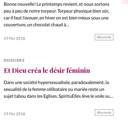
Bonne nouvelle! Le printemps revient, et nous sortons
La réda
in
peu à peu de notre torpeur. Torpeur physique bien sûr,
car il faut l’avouer, en hiver on est bien mieux sous une
Mon co
couverture, un chocolat chaud à…
onnElles
Changem
Abonnés
19 Fév 2018
Nous co
DOSSIERS
Vive la famille
Et Dieu créa le désir féminin
Dans une société hypersexualisée, paradoxalement, la
sexualité de la femme célibataire ou mariée reste un
sujet tabou dans les Eglises. SpirituElles lève le voile sur
plusieurs questions et aspirations légitimes. Bonne
lecture. Dossier
Abonnés
19 Fév 2018