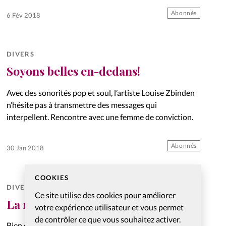
Abonnés
6 Fév 2018
DIVERS
Soyons belles en-dedans!
Avec des sonorités pop et soul, l’artiste Louise Zbinden
n’hésite pas à transmettre des messages qui
interpellent. Rencontre avec une femme de conviction.
Abonnés
30 Jan 2018
COOKIES
DIVERS
Ce site utilise des cookies pour améliorer
La résilience, stimulée par la foi
votre expérience utilisateur et vous permet
de contrôler ce que vous souhaitez activer.
Bien que toutes ne soient pas dotées à la naissance du