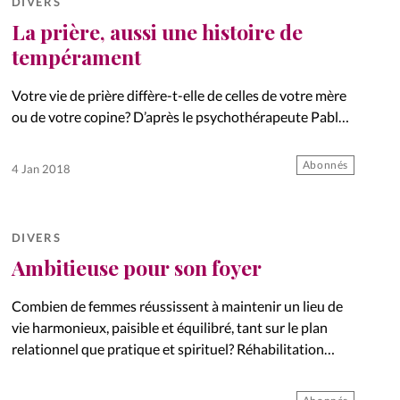
DIVERS
La prière, aussi une histoire de
tempérament
Votre vie de prière diffère-t-elle de celles de votre mère
ou de votre copine? D’après le psychothérapeute Pablo
Martinez, cela pourrait être lié à votre tempérament.
Eclairage.
Abonnés
4 Jan 2018
DIVERS
Ambitieuse pour son foyer
Combien de femmes réussissent à maintenir un lieu de
vie harmonieux, paisible et équilibré, tant sur le plan
relationnel que pratique et spirituel? Réhabilitation
humoristique de l’ambition «mère au foyer».