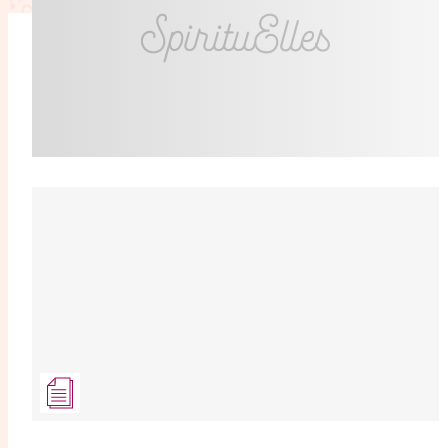
L'anecdote
La Bible au fémin
Lifestyle
Littérature
Pers
RelationnElles
Shopping Spi
Si(x) simple de...
SpirituElles