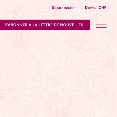
Se connecter
Devise:
CHF
S'ABONNER À LA LETTRE DE NOUVELLES
lles devient Relations Aujourd’hui!
n don
ique
 SpirituElles - toutes les éditions
s