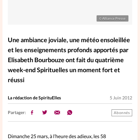
Elles nous inspirent
Alliance Presse
©
Entre4yeux
L'anecdote
Une ambiance joviale, une météo ensoleillée
La Bible au féminin
et les enseignements profonds apportés par
Elisabeth Bourbouze ont fait du quatrième
Lifestyle
Littérature
week-end Spirituelles un moment fort et
réussi
PersonnElles
La rédaction de SpirituElles
5 Juin 2012
RelationnElles
Partager:
Abonnés
Shopping Spi
Dimanche 25 mars, à l’heure des adieux, les 58
Si(x) simple de...