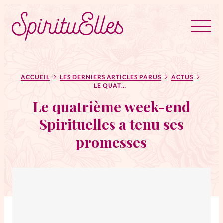
RUBRIQUES
Tous les articles
Actus
ACCUEIL
LES DERNIERS ARTICLES PARUS
ACTUS
LE QUATRIÈME WEEK-END SPIRITUELLES A TENU SES PROMESSES
Le quatrième week-end
Actus au féminin
Spirituelles a tenu ses
promesses
Astuces
Bible
Chroniques
Dossiers
Edito