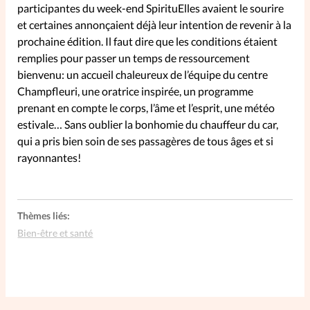
participantes du week-end SpirituElles avaient le sourire
et certaines annonçaient déjà leur intention de revenir à la
SpirituElles
Vive la famille
prochaine édition. Il faut dire que les conditions étaient
remplies pour passer un temps de ressourcement
bienvenu: un accueil chaleureux de l’équipe du centre
Champfleuri, une oratrice inspirée, un programme
SpirituElles devient Relations
prenant en compte le corps, l’âme et l’esprit, une météo
Aujourd’hui!
estivale… Sans oublier la bonhomie du chauffeur du car,
qui a pris bien soin de ses passagères de tous âges et si
rayonnantes!
Faire un don
La Boutique
Thèmes liés:
La Pause SpirituElles - toutes les
Bien-être et santé
éditions
À propos