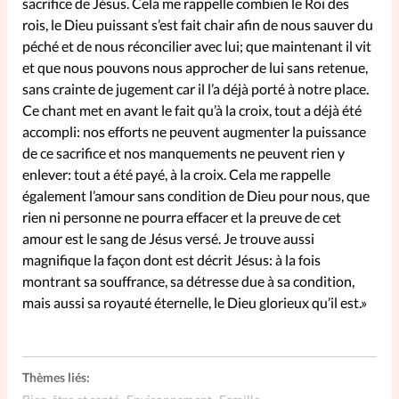
sacrifice de Jésus. Cela me rappelle combien le Roi des
rois, le Dieu puissant s’est fait chair afin de nous sauver du
péché et de nous réconcilier avec lui; que maintenant il vit
SpirituElles
Vive la famille
et que nous pouvons nous approcher de lui sans retenue,
sans crainte de jugement car il l’a déjà porté à notre place.
Ce chant met en avant le fait qu’à la croix, tout a déjà été
SpirituElles devient Relations
accompli: nos efforts ne peuvent augmenter la puissance
Aujourd’hui!
de ce sacrifice et nos manquements ne peuvent rien y
enlever: tout a été payé, à la croix. Cela me rappelle
également l’amour sans condition de Dieu pour nous, que
rien ni personne ne pourra effacer et la preuve de cet
Faire un don
amour est le sang de Jésus versé. Je trouve aussi
magnifique la façon dont est décrit Jésus: à la fois
La Boutique
montrant sa souffrance, sa détresse due à sa condition,
La Pause SpirituElles - toutes les
mais aussi sa royauté éternelle, le Dieu glorieux qu’il est.»
éditions
Thèmes liés:
À propos