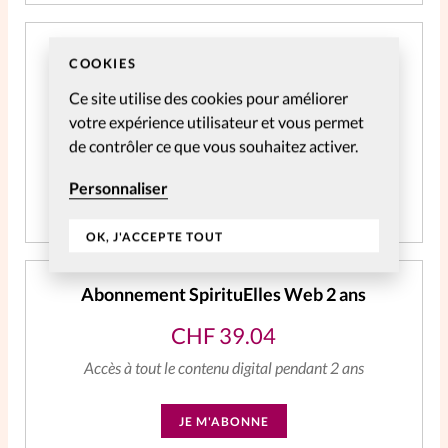
Abonnement SpirituElles Web 3 ans - NE
COOKIES
PLUS UTILISER
Ce site utilise des cookies pour améliorer
CHF
59.06
votre expérience utilisateur et vous permet
de contrôler ce que vous souhaitez activer.
Accès à tout le contenu digital
Personnaliser
JE M'ABONNE
OK, J'ACCEPTE TOUT
Abonnement SpirituElles Web 2 ans
CHF
39.04
Accès à tout le contenu digital pendant 2 ans
JE M'ABONNE