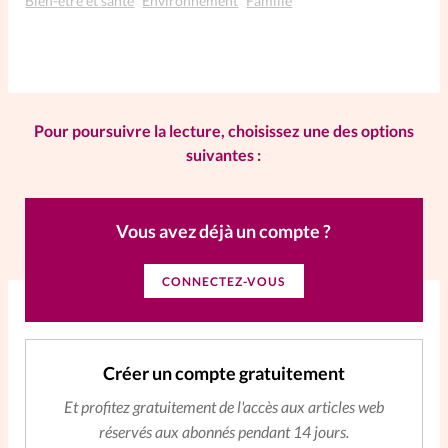
Bien-être et santé
Environnement
Famille
La rédaction
Mon compte
Pour poursuivre la lecture, choisissez une des options
Changement d'adresse
suivantes :
Nous contacter
Vous avez déjà un compte ?
CONNECTEZ-VOUS
Créer un compte gratuitement
Et profitez gratuitement de l'accès aux articles web
réservés aux abonnés pendant 14 jours.