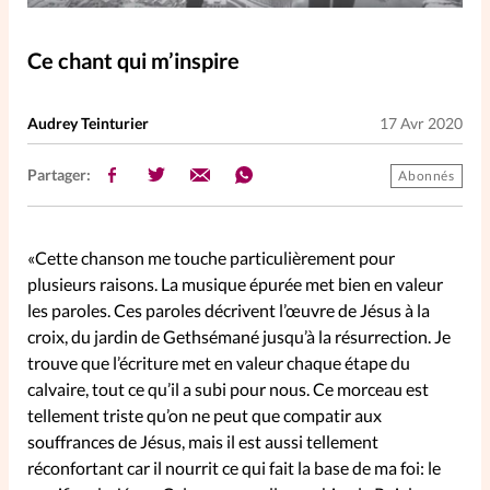
Elles nous inspirent
Ce chant qui m’inspire
Entre4yeux
L'anecdote
Audrey Teinturier
17 Avr 2020
La Bible au féminin
Partager:
Abonnés
Lifestyle
Littérature
«Cette chanson me touche particulièrement pour
PersonnElles
plusieurs raisons. La musique épurée met bien en valeur
les paroles. Ces paroles décrivent l’œuvre de Jésus à la
croix, du jardin de Gethsémané jusqu’à la résurrection. Je
RelationnElles
trouve que l’écriture met en valeur chaque étape du
calvaire, tout ce qu’il a subi pour nous. Ce morceau est
Shopping Spi
tellement triste qu’on ne peut que compatir aux
souffrances de Jésus, mais il est aussi tellement
réconfortant car il nourrit ce qui fait la base de ma foi: le
Si(x) simple de...