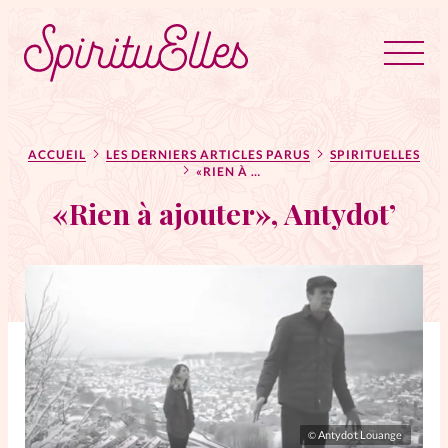
RUBRIQUES
Tous les articles
Actus
ACCUEIL
LES DERNIERS ARTICLES PARUS
SPIRITUELLES
«RIEN À AJOUTER», ANTYDOT’
«Rien à ajouter», Antydot’
Actus au féminin
Astuces
Bible
Chroniques
Dossiers
Edito
Antydot Louange
©