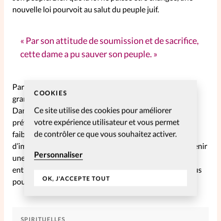
nouvelle loi pourvoit au salut du peuple juif.
Par son attitude de soumission et de sacrifice,
cette dame a pu sauver son peuple.
Par son attitude de soumission et de sacrifice, cette
COOKIES
grande dame a pu sauver son peuple de la destruction.
Ce site utilise des cookies pour améliorer
Dans la vie d’Esther, Dieu utilise l’une de ses méthodes
votre expérience utilisateur et vous permet
préférées pour accomplir ses desseins: prendre les plus
de contrôler ce que vous souhaitez activer.
faibles de ce monde pour les mettre dans une position
d’importance stratégique. Esther n’a pas cherché à devenir
Personnaliser
une reine, mais une fois qu’elle l’était, elle devait choisir
entre son confort et sa vocation. C’est un choix que nous
OK, J'ACCEPTE TOUT
pouvons toutes être appelées à faire.
SPIRITUELLES