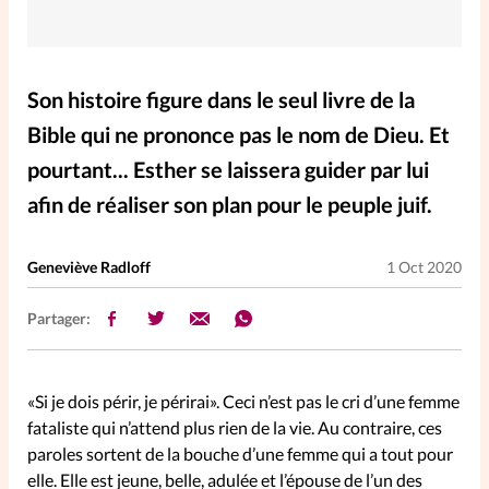
Elles nous inspirent
Entre4yeux
L'anecdote
Son histoire figure dans le seul livre de la
Bible qui ne prononce pas le nom de Dieu. Et
La Bible au féminin
pourtant... Esther se laissera guider par lui
afin de réaliser son plan pour le peuple juif.
Lifestyle
Littérature
Geneviève Radloff
1 Oct 2020
PersonnElles
Partager:
RelationnElles
«Si je dois périr, je périrai». Ceci n’est pas le cri d’une femme
Shopping Spi
fataliste qui n’attend plus rien de la vie. Au contraire, ces
paroles sortent de la bouche d’une femme qui a tout pour
elle. Elle est jeune, belle, adulée et l’épouse de l’un des
Si(x) simple de...