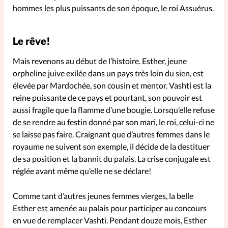
hommes les plus puissants de son époque, le roi Assuérus.
SpirituElles
Vive la famille
Le rêve!
Mais revenons au début de l’histoire. Esther, jeune
SpirituElles devient Relations
orpheline juive exilée dans un pays très loin du sien, est
élevée par Mardochée, son cousin et mentor. Vashti est la
Aujourd’hui!
reine puissante de ce pays et pourtant, son pouvoir est
aussi fragile que la flamme d’une bougie. Lorsqu’elle refuse
de se rendre au festin donné par son mari, le roi, celui-ci ne
Faire un don
se laisse pas faire. Craignant que d’autres femmes dans le
royaume ne suivent son exemple, il décide de la destituer
La Boutique
de sa position et la bannit du palais. La crise conjugale est
La Pause SpirituElles - toutes les
réglée avant même qu’elle ne se déclare!
éditions
Comme tant d’autres jeunes femmes vierges, la belle
Esther est amenée au palais pour participer au concours
À propos
en vue de remplacer Vashti. Pendant douze mois, Esther