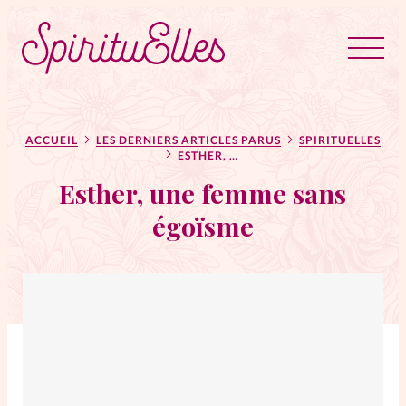
RUBRIQUES
Tous les articles
Actus
ACCUEIL
LES DERNIERS ARTICLES PARUS
SPIRITUELLES
ESTHER, UNE FEMME SANS ÉGOÏSME
Esther, une femme sans
Actus au féminin
égoïsme
Astuces
Bible
Chroniques
Dossiers
Edito