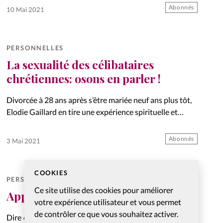
Abonnés
10 Mai 2021
PERSONNELLES
La sexualité des célibataires
chrétiennes: osons en parler !
Divorcée à 28 ans après s’être mariée neuf ans plus tôt,
Elodie Gaillard en tire une expérience spirituelle et
pratique. Elle encourage aujourd’hui les femmes
célibataires à se préparer au mariage selon le cœur de…
Abonnés
3 Mai 2021
COOKIES
PERSONNELLES
Ce site utilise des cookies pour améliorer
Apprendre à dire « non »
votre expérience utilisateur et vous permet
de contrôler ce que vous souhaitez activer.
Dire « non » n’est pas toujours bien reçu, selon les