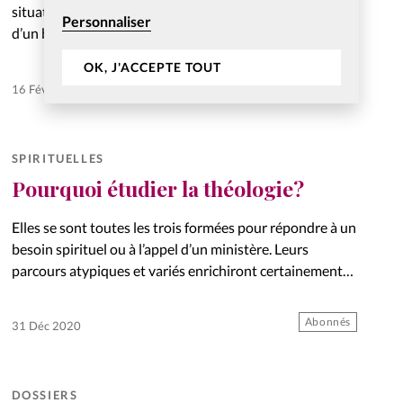
situations. Or, s’affirmer par la négative est la preuve
Personnaliser
d’un bon positionnement. Explications.
OK, J'ACCEPTE TOUT
Abonnés
16 Fév 2021
SPIRITUELLES
Pourquoi étudier la théologie?
Elles se sont toutes les trois formées pour répondre à un
besoin spirituel ou à l’appel d’un ministère. Leurs
parcours atypiques et variés enrichiront certainement
celles qui hésitent encore à franchir le pas.
Abonnés
31 Déc 2020
DOSSIERS