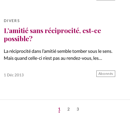
DIVERS
L’amitié sans réciprocité, est-ce
possible?
La réciprocité dans l’amitié semble tomber sous le sens.
Mais quand celle-ci n’est pas au rendez-vous, les
reproches, la jalousie ou la rivalité déséquilibrent la
relation. Quels sont les secrets d’une véritable amitié?
Abonnés
1 Déc 2013
Conseils.
1
2
3