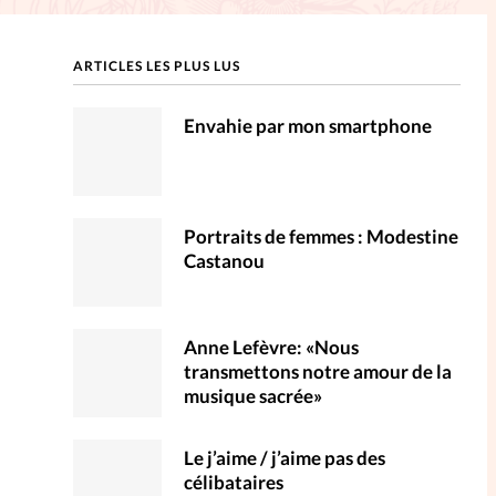
ction
ARTICLES LES PLUS LUS
mpte
Envahie par mon smartphone
ent d'adresse
ntacter
Portraits de femmes : Modestine
Castanou
Anne Lefèvre: «Nous
transmettons notre amour de la
musique sacrée»
Le j’aime / j’aime pas des
célibataires