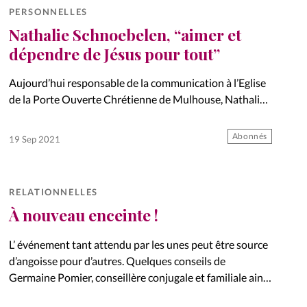
PERSONNELLES
Nathalie Schnoebelen, “aimer et
dépendre de Jésus pour tout”
Aujourd’hui responsable de la communication à l’Eglise
de la Porte Ouverte Chrétienne de Mulhouse, Nathalie
Schnœbelen a grandi dans une famille catholique. Mais
si elle s’est mise à chercher Dieu, c’est en raison des
Abonnés
19 Sep 2021
difficultés…
RELATIONNELLES
À nouveau enceinte !
L’ événement tant attendu par les unes peut être source
d’angoisse pour d’autres. Quelques conseils de
Germaine Pomier, conseillère conjugale et familiale ainsi
qu’infirmière de bloc césarienne.