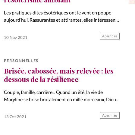
La réda
in
Les pratiques dites ésotériques ont le vent en poupe
aujourd’hui. Rassurantes et attirantes, elles intéressent
Mon co
un public en quête de réponses et de sensations. Mais
onnElles
sont-elles dangereuses, voire occultes? Comment se
Abonnés
10 Nov 2021
Changem
positionner?
Nous co
PERSONNELLES
Vive la famille
Brisée, cabossée, mais relevée : les
dessous de la résilience
Couple, famille, carrière... Quand un été, la vie de
Maryline se brise brutalement en mille morceaux, Dieu
les utilise un à un pour la restaurer et la remettre sur
pied. Pas de prière magique sinon…
Abonnés
13 Oct 2021