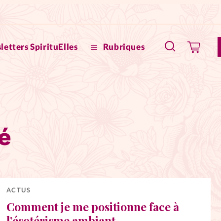
letters SpirituElles
Rubriques
SpirituE
Faire u
é
Bible
La Bout
to
La Pause
ACTUS
Comment je me positionne face à
À propo
eux
l’ésotérisme ambiant