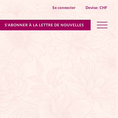
Se connecter
Devise:
CHF
S'ABONNER À LA LETTRE DE NOUVELLES
lles devient Relations Aujourd’hui!
n don
ique
 SpirituElles - toutes les éditions
s