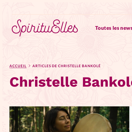
Toutes les news
RUBRIQUES
ACCUEIL
ARTICLES DE CHRISTELLE BANKOLÉ
Tous les articles
Actus
Christelle Bankol
Actus au féminin
Astuces
Chroniques
Dossiers
Edi
Elles nous inspirent
Entre4y