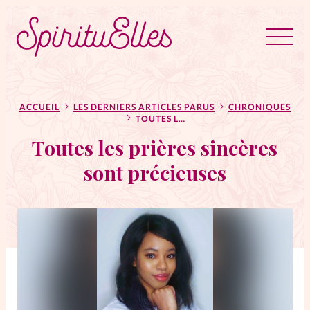
RUBRIQUES
Tous les articles
Actus
ACCUEIL
LES DERNIERS ARTICLES PARUS
CHRONIQUES
TOUTES LES PRIÈRES SINCÈRES SONT PRÉCIEUSES
Toutes les prières sincères
Actus au féminin
sont précieuses
Astuces
Bible
Chroniques
Dossiers
Edito