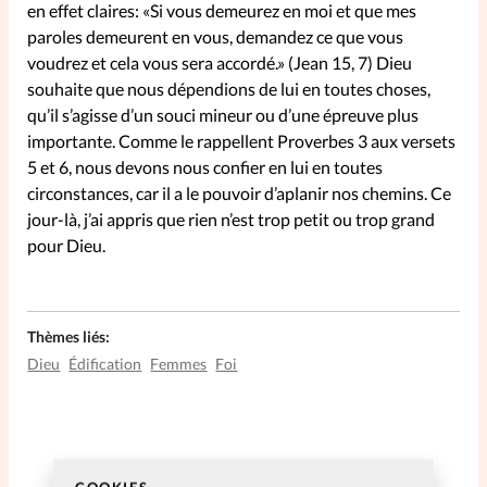
en effet claires: «Si vous demeurez en moi et que mes
paroles demeurent en vous, demandez ce que vous
La rédaction
voudrez et cela vous sera accordé.» (Jean 15, 7) Dieu
souhaite que nous dépendions de lui en toutes choses,
Mon compte
qu’il s’agisse d’un souci mineur ou d’une épreuve plus
importante. Comme le rappellent Proverbes 3 aux versets
Changement d'adresse
5 et 6, nous devons nous confier en lui en toutes
circonstances, car il a le pouvoir d’aplanir nos chemins. Ce
Nous contacter
jour-là, j’ai appris que rien n’est trop petit ou trop grand
pour Dieu.
Thèmes liés:
Dieu
Édification
Femmes
Foi
COOKIES