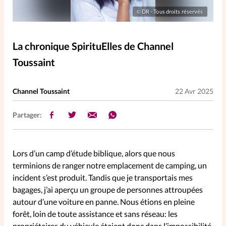
Elles nous inspirent
DR - Tous droits réservés
©
Entre4yeux
L'anecdote
La chronique SpirituElles de Channel
Toussaint
La Bible au féminin
Channel Toussaint
22 Avr 2025
Lifestyle
Littérature
Partager:
PersonnElles
Lors d’un camp d’étude biblique, alors que nous
RelationnElles
terminions de ranger notre emplacement de camping, un
incident s’est produit. Tandis que je transportais mes
bagages, j’ai aperçu un groupe de personnes attroupées
Shopping Spi
autour d’une voiture en panne. Nous étions en pleine
forêt, loin de toute assistance et sans réseau: les
Si(x) simple de...
propriétaires du véhicule étaient donc dans l’impossibilité