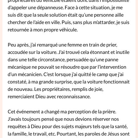
d’appeler une dépanneuse. Face à cette situation, je me
suis dit que la seule solution était qu’une personne aille
SpirituElles
Vive la famille
chercher de l’aide en ville. Puis, sans plus m’attarder, je suis
retournée à mon propre véhicule.
SpirituElles devient Relations
Peu après, j’ai remarqué une femme en train de prier,
Aujourd’hui!
accoudée sur la voiture. J’ai trouvé cela étonnant et inutile
dans une telle circonstance, persuadée qu’une panne
mécanique ne pouvait se résoudre que par l’intervention
d’un mécanicien. C’est lorsque j’ai quitté le camp que j’ai
Faire un don
constaté, à ma grande surprise, que la voiture fonctionnait
de nouveau. Les propriétaires, remplis de joie,
La Boutique
remerciaient Dieu avec reconnaissance.
La Pause SpirituElles - toutes les
éditions
Cet événement a changé ma perception de la prière.
J’avais toujours pensé que nous devions réserver nos
requêtes à Dieu pour des sujets majeurs tels que la santé,
À propos
la famille, le travail, etc. Pourtant, les paroles de Jésus sont