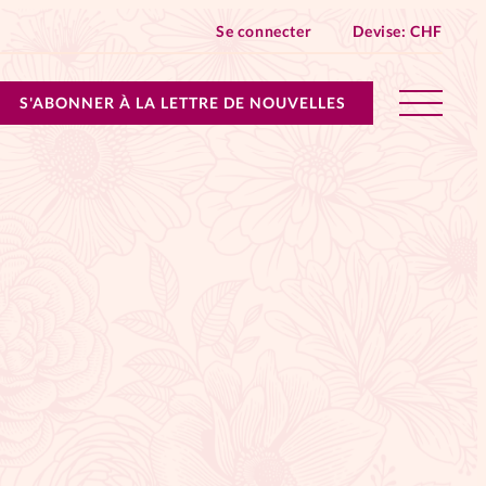
Se connecter
Devise:
CHF
S'ABONNER À LA LETTRE DE NOUVELLES
lles devient Relations Aujourd’hui!
n don
ique
 SpirituElles - toutes les éditions
s