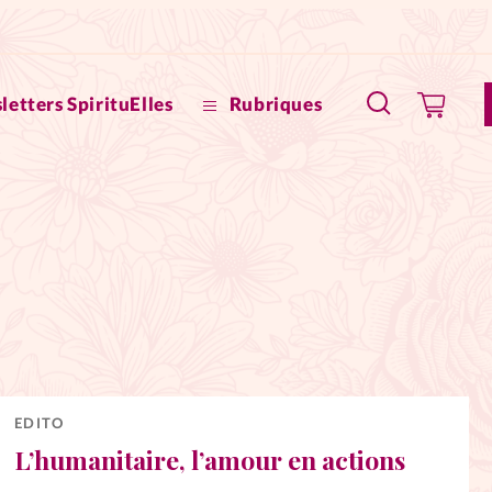
letters SpirituElles
Rubriques
SpirituE
Faire u
Bible
La Bout
to
La Pause
EDITO
L’humanitaire, l’amour en actions
À propo
eux