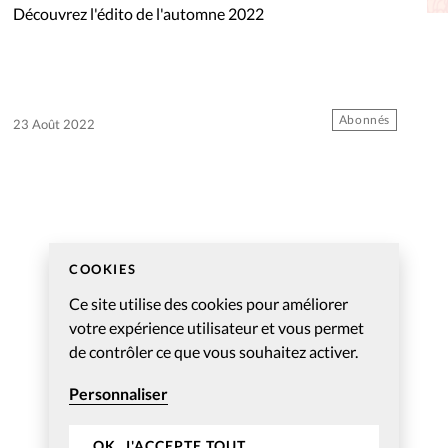
Découvrez l'édito de l'automne 2022
La réda
in
Mon co
onnElles
Abonnés
23 Août 2022
Changem
Nous co
Vive la famille
COOKIES
Ce site utilise des cookies pour améliorer
votre expérience utilisateur et vous permet
de contrôler ce que vous souhaitez activer.
Personnaliser
OK, J'ACCEPTE TOUT