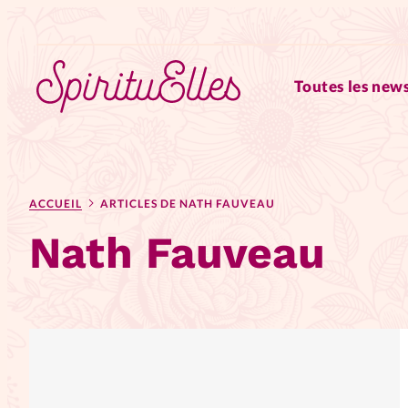
Toutes les news
RUBRIQUES
ACCUEIL
ARTICLES DE NATH FAUVEAU
Tous les articles
Actus
Nath Fauveau
Actus au féminin
Astuces
Chroniques
Dossiers
Edi
Elles nous inspirent
Entre4y