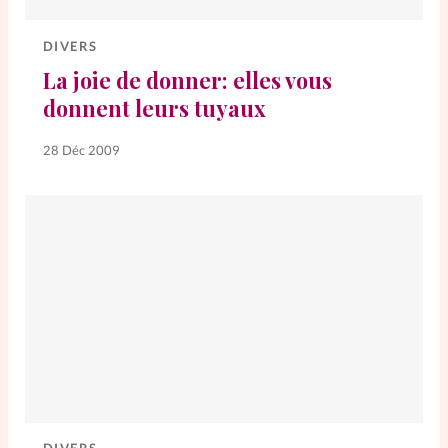
Elles nous inspirent
DIVERS
Entre4yeux
L'anecdote
La joie de donner: elles vous
donnent leurs tuyaux
La Bible au féminin
28 Déc 2009
Lifestyle
Littérature
PersonnElles
RelationnElles
Shopping Spi
Si(x) simple de...