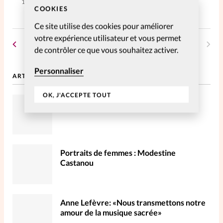
18 Mai 2009
COOKIES
La rédaction
Ce site utilise des cookies pour améliorer
votre expérience utilisateur et vous permet
Mon compte
1
…
4
5
6
7
de contrôler ce que vous souhaitez activer.
Changement d'adresse
Personnaliser
ARTICLES LES PLUS LUS
Nous contacter
OK, J'ACCEPTE TOUT
Envahie par mon smartphone
Portraits de femmes : Modestine
Castanou
Anne Lefèvre: «Nous transmettons notre
amour de la musique sacrée»