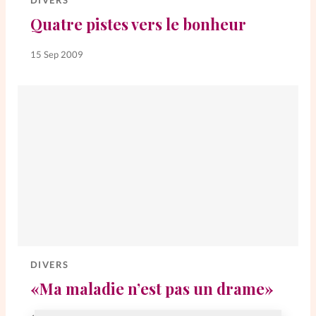
DIVERS
Quatre pistes vers le bonheur
SpirituElles
Vive la famille
15 Sep 2009
SpirituElles devient Relations
Aujourd’hui!
Faire un don
La Boutique
La Pause SpirituElles - toutes les
éditions
DIVERS
«Ma maladie n’est pas un drame»
À propos