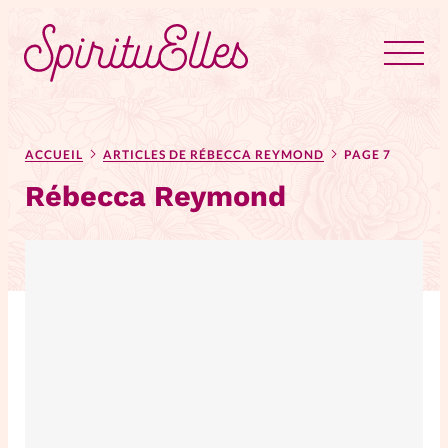
RUBRIQUES
Tous les articles
Actus
ACCUEIL
ARTICLES DE RÉBECCA REYMOND
PAGE 7
Rébecca Reymond
Actus au féminin
Astuces
Bible
Chroniques
Dossiers
Edito