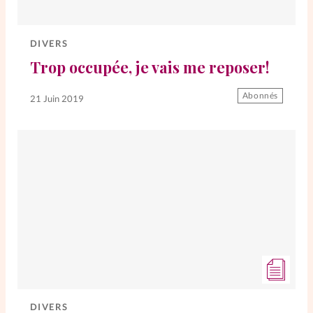
Elles nous inspirent
DIVERS
Entre4yeux
L'anecdote
Trop occupée, je vais me reposer!
La Bible au féminin
Abonnés
21 Juin 2019
Lifestyle
Littérature
PersonnElles
RelationnElles
Shopping Spi
Si(x) simple de...
DIVERS