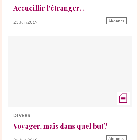
Accueillir l’étranger…
SpirituElles
Vive la famille
Abonnés
21 Juin 2019
SpirituElles devient Relations
Aujourd’hui!
Faire un don
La Boutique
La Pause SpirituElles - toutes les
éditions
DIVERS
Voyager, mais dans quel but?
À propos
Abonnés