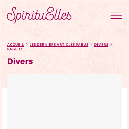
RUBRIQUES
Tous les articles
Actus
ACCUEIL
LES DERNIERS ARTICLES PARUS
DIVERS
PAGE 11
Divers
Actus au féminin
Astuces
Bible
Chroniques
Dossiers
Edito