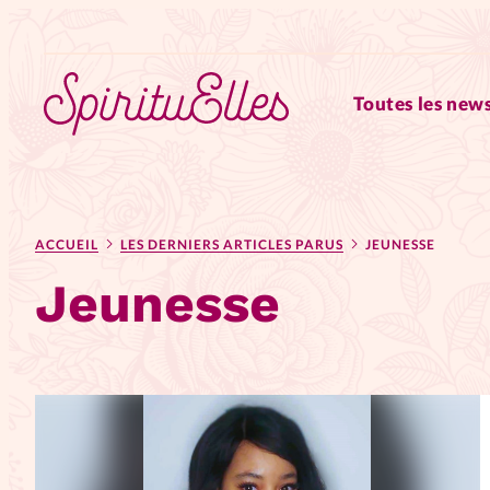
Toutes les news
RUBRIQUES
ACCUEIL
LES DERNIERS ARTICLES PARUS
JEUNESSE
Tous les articles
Actus
Jeunesse
Actus au féminin
Astuces
Chroniques
Dossiers
Edi
Elles nous inspirent
Entre4y