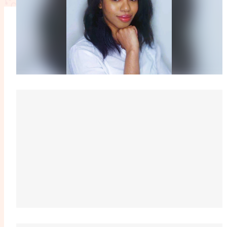
L'anecdote
La Bible au fémin
Lifestyle
Littérature
Pers
RelationnElles
Shopping Spi
Si(x) simple de...
SpirituElles