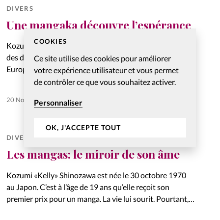
DIVERS
Une mangaka découvre l’espérance
COOKIES
Kozumi Shinozawa, 42 ans, est la dessinatrice japonaise
des deux premiers tomes de La Bible Manga (ed. BLF
Ce site utilise des cookies pour améliorer
Europe). Elle accepte de nous révéler en toute simplicité
votre expérience utilisateur et vous permet
ses souffrances personnelles, notamment le décès de
de contrôler ce que vous souhaitez activer.
son…
Abonnés
20 Nov 2012
Personnaliser
OK, J'ACCEPTE TOUT
DIVERS
Les mangas: le miroir de son âme
Kozumi «Kelly» Shinozawa est née le 30 octobre 1970
au Japon. C’est à l’âge de 19 ans qu’elle reçoit son
premier prix pour un manga. La vie lui sourit. Pourtant,
elle est de plus en…