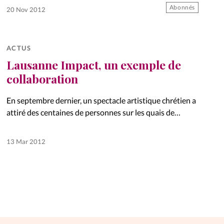
Abonnés
20 Nov 2012
ACTUS
Lausanne Impact, un exemple de
collaboration
En septembre dernier, un spectacle artistique chrétien a
attiré des centaines de personnes sur les quais de
Lausanne. Baptisé « Lausanne Impact », ce projet était
porté par un comité de trois jeunes femmes de 23 à…
13 Mar 2012