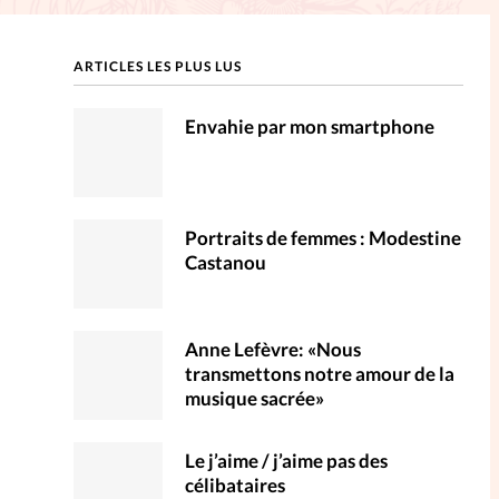
ction
ARTICLES LES PLUS LUS
mpte
Envahie par mon smartphone
ent d'adresse
ntacter
Portraits de femmes : Modestine
Castanou
Anne Lefèvre: «Nous
transmettons notre amour de la
musique sacrée»
Le j’aime / j’aime pas des
célibataires