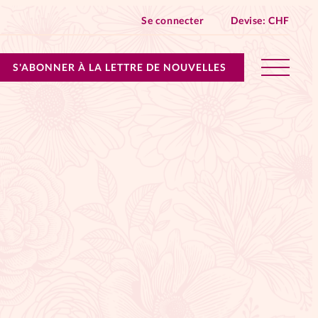
Se connecter
Devise:
CHF
S'ABONNER À LA LETTRE DE NOUVELLES
lles devient Relations Aujourd’hui!
n don
ique
 SpirituElles - toutes les éditions
s