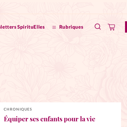
letters SpirituElles
Rubriques
SpirituE
Faire u
Bible
La Bout
to
La Pause
CHRONIQUES
Équiper ses enfants pour la vie
À propo
eux