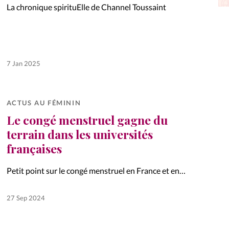
La chronique spirituElle de Channel Toussaint
La réda
in
Mon co
onnElles
7 Jan 2025
Changem
Nous co
ACTUS AU FÉMININ
Vive la famille
Le congé menstruel gagne du
terrain dans les universités
françaises
Petit point sur le congé menstruel en France et en
Suisse.
27 Sep 2024