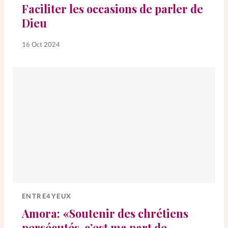
Faciliter les occasions de parler de
La rédaction
Dieu
Mon compte
16 Oct 2024
Changement d'adresse
Nous contacter
ENTRE4YEUX
Amora: «Soutenir des chrétiens
persécutés, c’est ma part de