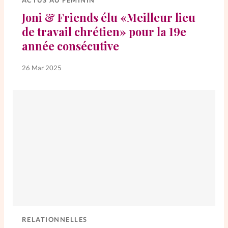
ACTUS AU FÉMININ
Joni & Friends élu «Meilleur lieu
SpirituElles
Vive la famille
de travail chrétien» pour la 19e
année consécutive
26 Mar 2025
SpirituElles devient Relations
Aujourd’hui!
Faire un don
La Boutique
La Pause SpirituElles - toutes les
éditions
À propos
RELATIONNELLES