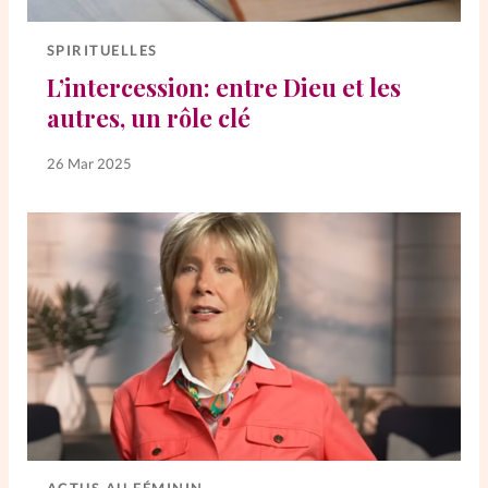
Elles nous inspirent
SPIRITUELLES
Entre4yeux
L'anecdote
L’intercession: entre Dieu et les
autres, un rôle clé
La Bible au féminin
26 Mar 2025
Lifestyle
Littérature
PersonnElles
RelationnElles
Shopping Spi
Si(x) simple de...