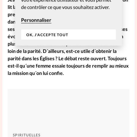
lit la Bible, la femme a un rôle très important dans les
de contrôler ce que vous souhaitez activer.
premières communautés chrétiennes
Personnaliser
dans la mesure où on lui donne l´occasion de montrer
ses compétences et ses talents. Je pense que les choses
OK, J'ACCEPTE TOUT
évoluent dans le bon sens, mais lentement. De plus en
plus de femmes ont des responsabilités mais on est
loin de la parité. D´ailleurs, est-ce utile d´obtenir la
parité dans les Églises ? Le débat reste ouvert. Toujours
est-il qu´une femme essaie toujours de remplir au mieux
la mission qu´on lui confie.
SPIRITUELLES