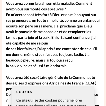
Vous avez connu la trahison et la maladie. Comment
avez-vous surmonté ces épreuves ?
En m´accrochant très fort à Dieu et en m´appuyant sur
ses promesses, en toute simplicité, comme un enfant qui
écoute son père ou sa mère. J´ai proclamé que Dieu
avait le pouvoir de me consoler et de remplacer les
larmes par la joie et la paix. En lui faisant confiance, j´ai
été capable de me réjouir
de ses bienfaits et j´ai appris à me contenter de ce qu´il
me donne, même si ce n´est pas toujours facile. J´ai
beaucoup pleuré, mais j´ai toujours reçu
la paix divine et réussi à m´endormir.
Vous avez été secrétaire générale de la Communauté
des églises d´expressions Africaines de France (CEAF)
pendant de nombreuses années.
COOKIES
Comment voyez-vous la place des femmes dans l´église
?
Ce site utilise des cookies pour améliorer
Jésus a été le premier libérateur de la femme. Quand on
votre expérience utilisateur et vous permet