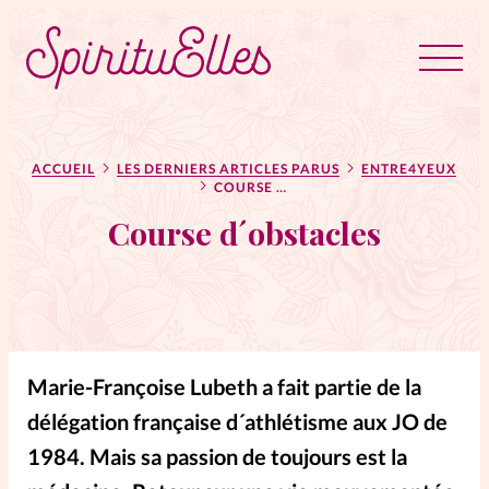
RUBRIQUES
Tous les articles
Actus
ACCUEIL
LES DERNIERS ARTICLES PARUS
ENTRE4YEUX
COURSE D´OBSTACLES
Course d´obstacles
Actus au féminin
Astuces
Bible
Chroniques
Dossiers
Marie-Françoise Lubeth a fait partie de la
délégation française d´athlétisme aux JO de
Edito
1984. Mais sa passion de toujours est la