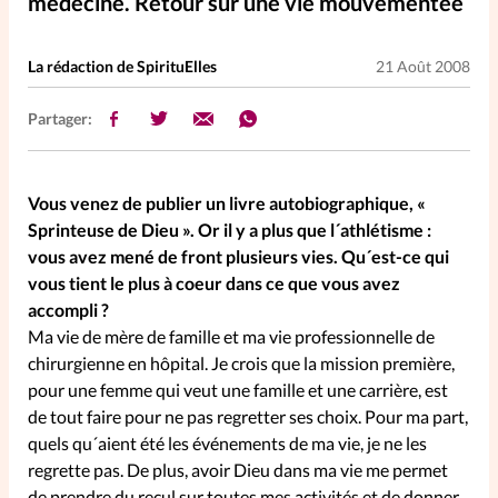
médecine. Retour sur une vie mouvementée
Elles nous inspirent
La rédaction de SpirituElles
21 Août 2008
Entre4yeux
L'anecdote
Partager:
La Bible au féminin
Vous venez de publier un livre autobiographique, «
Lifestyle
Littérature
Sprinteuse de Dieu ». Or il y a plus que l´athlétisme :
vous avez mené de front plusieurs vies. Qu´est-ce qui
vous tient le plus à coeur dans ce que vous avez
PersonnElles
accompli ?
Ma vie de mère de famille et ma vie professionnelle de
RelationnElles
chirurgienne en hôpital. Je crois que la mission première,
pour une femme qui veut une famille et une carrière, est
de tout faire pour ne pas regretter ses choix. Pour ma part,
Shopping Spi
quels qu´aient été les événements de ma vie, je ne les
regrette pas. De plus, avoir Dieu dans ma vie me permet
Si(x) simple de...
de prendre du recul sur toutes mes activités et de donner