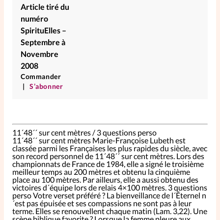
Article tiré du
numéro
SpirituElles –
Septembre à
Novembre
2008
Commander
S’abonner
11´48´´ sur cent mètres / 3 questions perso
11´48´´ sur cent mètres
Marie-Françoise Lubeth est
classée parmi les Françaises les plus rapides du siècle, avec
son record personnel de 11´48´´ sur cent mètres. Lors des
championnats de France de 1984, elle a signé le troisième
meilleur temps au 200 mètres et obtenu la cinquième
place au 100 mètres. Par ailleurs, elle a aussi obtenu des
victoires d´équipe lors de relais 4×100 mètres.
3 questions
perso
Votre verset préféré ?
La bienveillance de l´Éternel n
´est pas épuisée et ses compassions ne sont pas à leur
terme. Elles se renouvellent chaque matin (Lam. 3,22).
Une
scène biblique favorite ?
Lorsque la femme pleure aux