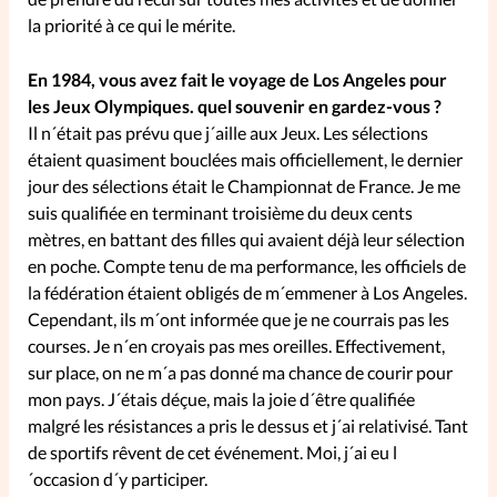
la priorité à ce qui le mérite.
SpirituElles
Vive la famille
En 1984, vous avez fait le voyage de Los Angeles pour
les Jeux Olympiques. quel souvenir en gardez-vous ?
Il n´était pas prévu que j´aille aux Jeux. Les sélections
SpirituElles devient Relations
étaient quasiment bouclées mais officiellement, le dernier
Aujourd’hui!
jour des sélections était le Championnat de France. Je me
suis qualifiée en terminant troisième du deux cents
mètres, en battant des filles qui avaient déjà leur sélection
en poche. Compte tenu de ma performance, les officiels de
Faire un don
la fédération étaient obligés de m´emmener à Los Angeles.
Cependant, ils m´ont informée que je ne courrais pas les
La Boutique
courses. Je n´en croyais pas mes oreilles. Effectivement,
La Pause SpirituElles - toutes les
sur place, on ne m´a pas donné ma chance de courir pour
éditions
mon pays. J´étais déçue, mais la joie d´être qualifiée
malgré les résistances a pris le dessus et j´ai relativisé. Tant
de sportifs rêvent de cet événement. Moi, j´ai eu l
À propos
´occasion d´y participer.