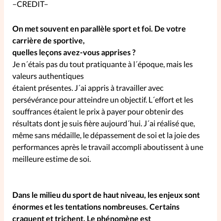
–CREDIT–
La rédaction
On met souvent en parallèle sport et foi. De votre
carrière de sportive,
Mon compte
quelles leçons avez-vous apprises ?
Je n´étais pas du tout pratiquante à l´époque, mais les
Changement d'adresse
valeurs authentiques
étaient présentes. J´ai appris à travailler avec
Nous contacter
persévérance pour atteindre un objectif. L´effort et les
souffrances étaient le prix à payer pour obtenir des
résultats dont je suis fière aujourd´hui. J´ai réalisé que,
même sans médaille, le dépassement de soi et la joie des
performances après le travail accompli aboutissent à une
meilleure estime de soi.
Dans le milieu du sport de haut niveau, les enjeux sont
énormes et les tentations nombreuses. Certains
craquent et trichent. Le phénomène est