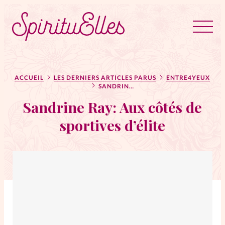
RUBRIQUES
Tous les articles
Actus
ACCUEIL
LES DERNIERS ARTICLES PARUS
ENTRE4YEUX
SANDRINE RAY: AUX CÔTÉS DE SPORTIVES D’ÉLITE
Sandrine Ray: Aux côtés de
Actus au féminin
sportives d’élite
Astuces
Bible
Chroniques
Dossiers
Edito