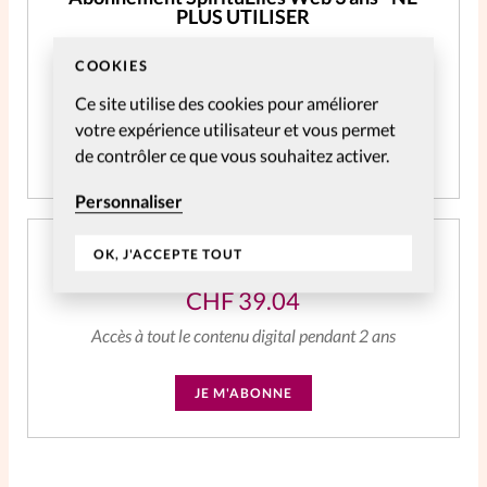
PLUS UTILISER
CHF
59.06
COOKIES
Accès à tout le contenu digital
Ce site utilise des cookies pour améliorer
votre expérience utilisateur et vous permet
de contrôler ce que vous souhaitez activer.
JE M'ABONNE
Personnaliser
Abonnement SpirituElles Web 2 ans
OK, J'ACCEPTE TOUT
CHF
39.04
Accès à tout le contenu digital pendant 2 ans
JE M'ABONNE