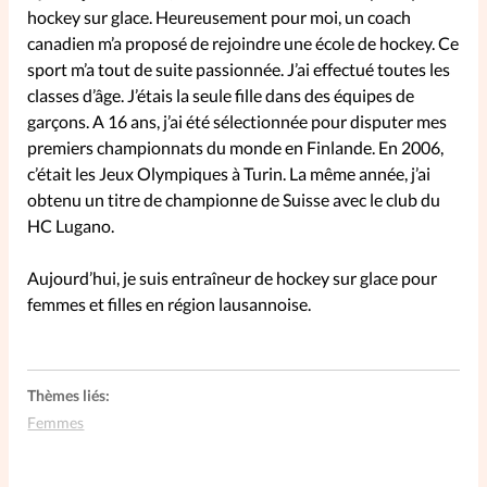
hockey sur glace. Heureusement pour moi, un coach
canadien m’a proposé de rejoindre une école de hockey. Ce
SpirituElles
Vive la famille
sport m’a tout de suite passionnée. J’ai effectué toutes les
classes d’âge. J’étais la seule fille dans des équipes de
garçons. A 16 ans, j’ai été sélectionnée pour disputer mes
premiers championnats du monde en Finlande. En 2006,
SpirituElles devient Relations
c’était les Jeux Olympiques à Turin. La même année, j’ai
Aujourd’hui!
obtenu un titre de championne de Suisse avec le club du
HC Lugano.
Faire un don
Aujourd’hui, je suis entraîneur de hockey sur glace pour
femmes et filles en région lausannoise.
La Boutique
La Pause SpirituElles - toutes les
éditions
Thèmes liés:
Femmes
À propos