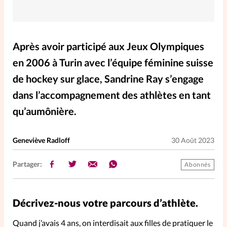
Elles nous inspirent
Entre4yeux
L'anecdote
Après avoir participé aux Jeux Olympiques
en 2006 à Turin avec l’équipe féminine suisse
La Bible au féminin
de hockey sur glace, Sandrine Ray s’engage
dans l’accompagnement des athlètes en tant
Lifestyle
Littérature
qu’aumônière.
PersonnElles
Geneviève Radloff
30 Août 2023
RelationnElles
Partager:
Abonnés
Shopping Spi
Décrivez-nous votre parcours d’athlète.
Quand j’avais 4 ans, on interdisait aux filles de pratiquer le
Si(x) simple de...