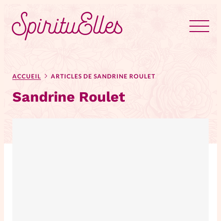
RUBRIQUES
Tous les articles
Actus
ACCUEIL
ARTICLES DE SANDRINE ROULET
Sandrine Roulet
Actus au féminin
Astuces
Bible
Chroniques
Dossiers
Edito