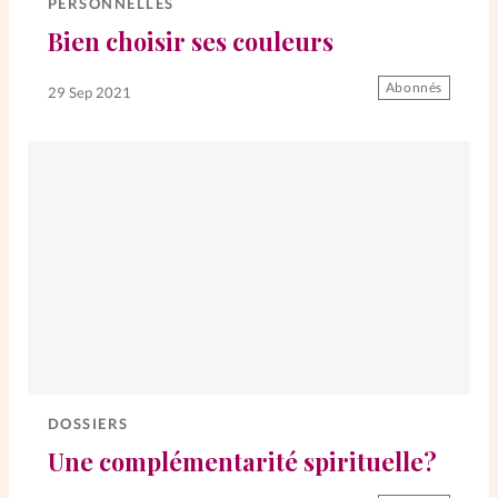
PERSONNELLES
Bien choisir ses couleurs
SpirituElles
Vive la famille
Abonnés
29 Sep 2021
SpirituElles devient Relations
Aujourd’hui!
Faire un don
La Boutique
La Pause SpirituElles - toutes les
éditions
DOSSIERS
Une complémentarité spirituelle?
À propos