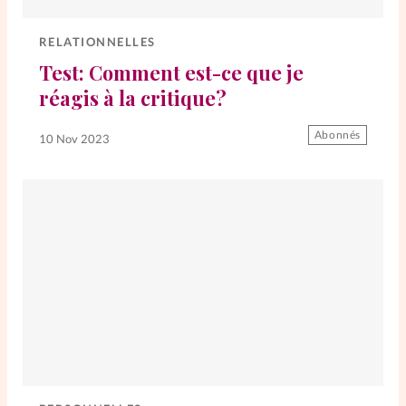
Elles nous inspirent
RELATIONNELLES
Entre4yeux
L'anecdote
Test: Comment est-ce que je
réagis à la critique?
La Bible au féminin
Abonnés
10 Nov 2023
Lifestyle
Littérature
PersonnElles
RelationnElles
Shopping Spi
Si(x) simple de...