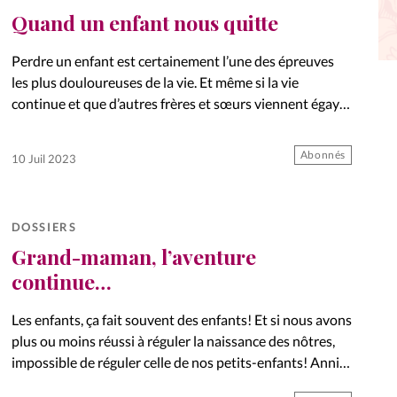
Quand un enfant nous quitte
La réda
in
Perdre un enfant est certainement l’une des épreuves
Mon co
les plus douloureuses de la vie. Et même si la vie
onnElles
continue et que d’autres frères et sœurs viennent égayer
Changem
la famille, le souvenir demeure. Christine témoigne.
Abonnés
10 Juil 2023
Nous co
Vive la famille
DOSSIERS
Grand-maman, l’aventure
continue…
Les enfants, ça fait souvent des enfants! Et si nous avons
plus ou moins réussi à réguler la naissance des nôtres,
impossible de réguler celle de nos petits-enfants! Annie
et Jeanne nous partagent comment elles…