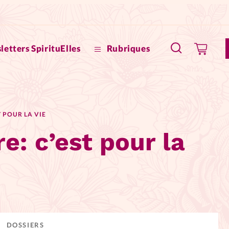
letters SpirituElles
Rubriques
SpirituE
T POUR LA VIE
Faire u
e: c’est pour la
Bible
La Bout
to
La Pause
À propo
eux
DOSSIERS