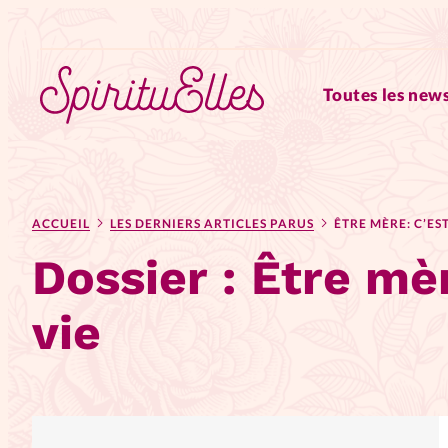
Toutes les news
RUBRIQUES
ACCUEIL
LES DERNIERS ARTICLES PARUS
ÊTRE MÈRE: C’ES
Tous les articles
Actus
Dossier :
Être mèr
Actus au féminin
Astuces
vie
Chroniques
Dossiers
Edi
Elles nous inspirent
Entre4y