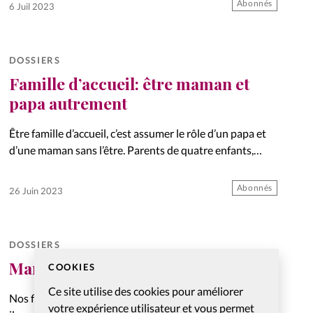
Abonnés
6 Juil 2023
DOSSIERS
Famille d’accueil: être maman et
papa autrement
Être famille d’accueil, c’est assumer le rôle d’un papa et
d’une maman sans l’être. Parents de quatre enfants,
désormais adultes, et trois fois grands-parents,
Monique et Patrick Gasser (photo en médaillon) nous
Abonnés
26 Juin 2023
confient les joies…
DOSSIERS
Mamans de garçons
COOKIES
Ce site utilise des cookies pour améliorer
Nos fils sont les hommes de demain. En tant que femme,
votre expérience utilisateur et vous permet