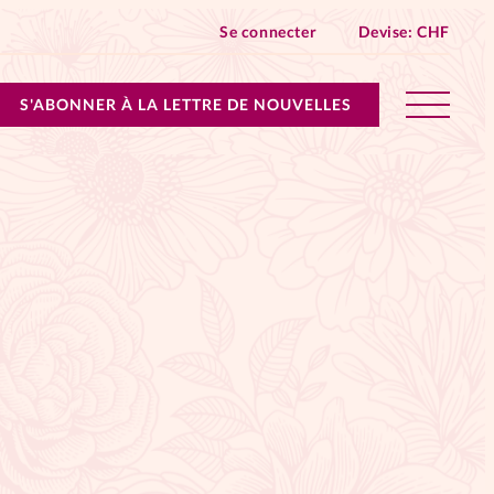
Se connecter
Devise:
CHF
S'ABONNER À LA LETTRE DE NOUVELLES
lles devient Relations Aujourd’hui!
n don
ique
 SpirituElles - toutes les éditions
s