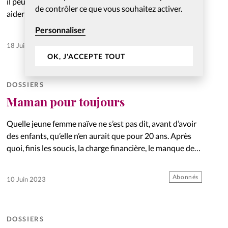
il peut nous arriver de nous demander comment les
de contrôler ce que vous souhaitez activer.
aider à devenir ces hommes, maris et pères au caractère
solide. Quelques pistes de Meg…
Personnaliser
Abonnés
18 Juin 2023
OK, J'ACCEPTE TOUT
DOSSIERS
Maman pour toujours
Quelle jeune femme naïve ne s’est pas dit, avant d’avoir
des enfants, qu’elle n’en aurait que pour 20 ans. Après
quoi, finis les soucis, la charge financière, le manque de
liberté ! En réalité, ce n’est…
Abonnés
10 Juin 2023
DOSSIERS