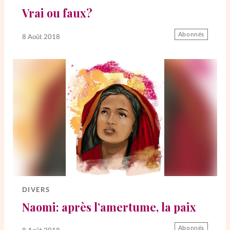
Vrai ou faux?
SpirituElles
Vive la famille
Abonnés
8 Août 2018
SpirituElles devient Relations
Aujourd’hui!
Faire un don
La Boutique
La Pause SpirituElles - toutes les
éditions
DIVERS
Naomi: après l’amertume, la paix
À propos
Abonnés