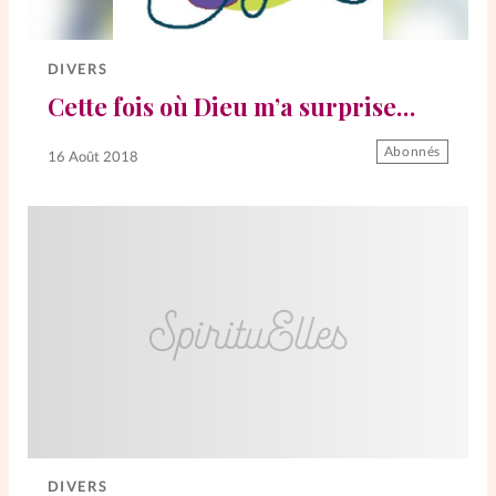
Elles nous inspirent
DIVERS
Entre4yeux
L'anecdote
Cette fois où Dieu m’a surprise…
La Bible au féminin
Abonnés
16 Août 2018
Lifestyle
Littérature
PersonnElles
RelationnElles
Shopping Spi
Si(x) simple de...
DIVERS