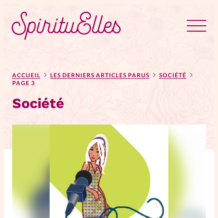
RUBRIQUES
Tous les articles
Actus
ACCUEIL
LES DERNIERS ARTICLES PARUS
SOCIÉTÉ
PAGE 3
Société
Actus au féminin
Astuces
Bible
Chroniques
Dossiers
Edito