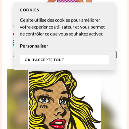
COOKIES
Ce site utilise des cookies pour améliorer
DIVERS
votre expérience utilisateur et vous permet
Si(x) simple: Non, je ne reporte pas
de contrôler ce que vous souhaitez activer.
à demain!
Personnaliser
Abonnés
25 Juil 2018
OK, J'ACCEPTE TOUT