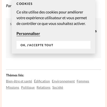
COOKIES
Par Christian Willi
Ce site utilise des cookies pour améliorer
votre expérience utilisateur et vous permet
de contrôler ce que vous souhaitez activer.
SPIRITUELLES
Article tiré du numéro SpirituElles
Personnaliser
1-2010 – Mars – Mai
OK, J'ACCEPTE TOUT
Commander
S’abonner
Thèmes liés:
Bien-être et santé
Édification
Environnement
Femmes
Missions
Politique
Relations
Société