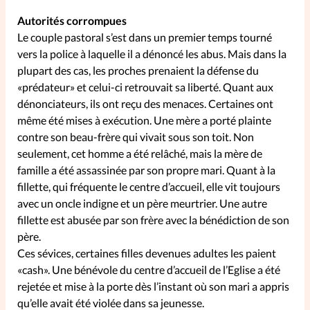
Autorités corrompues
La rédaction
Le couple pastoral s’est dans un premier temps tourné
vers la police à laquelle il a dénoncé les abus. Mais dans la
Mon compte
plupart des cas, les proches prenaient la défense du
«prédateur» et celui-ci retrouvait sa liberté. Quant aux
Changement d'adresse
dénonciateurs, ils ont reçu des menaces. Certaines ont
même été mises à exécution. Une mère a porté plainte
Nous contacter
contre son beau-frère qui vivait sous son toit. Non
seulement, cet homme a été relâché, mais la mère de
famille a été assassinée par son propre mari. Quant à la
fillette, qui fréquente le centre d’accueil, elle vit toujours
avec un oncle indigne et un père meurtrier. Une autre
fillette est abusée par son frère avec la bénédiction de son
père.
Ces sévices, certaines filles devenues adultes les paient
«cash». Une bénévole du centre d’accueil de l’Eglise a été
rejetée et mise à la porte dès l’instant où son mari a appris
qu’elle avait été violée dans sa jeunesse.