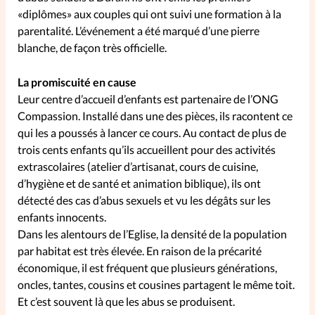
«diplômes» aux couples qui ont suivi une formation à la
parentalité. L’événement a été marqué d’une pierre
SpirituElles
Vive la famille
blanche, de façon très officielle.
La promiscuité en cause
SpirituElles devient Relations
Leur centre d’accueil d’enfants est partenaire de l’ONG
Compassion. Installé dans une des pièces, ils racontent ce
Aujourd’hui!
qui les a poussés à lancer ce cours. Au contact de plus de
trois cents enfants qu’ils accueillent pour des activités
extrascolaires (atelier d’artisanat, cours de cuisine,
Faire un don
d’hygiène et de santé et animation biblique), ils ont
détecté des cas d’abus sexuels et vu les dégâts sur les
La Boutique
enfants innocents.
La Pause SpirituElles - toutes les
Dans les alentours de l’Eglise, la densité de la population
éditions
par habitat est très élevée. En raison de la précarité
économique, il est fréquent que plusieurs générations,
oncles, tantes, cousins et cousines partagent le même toit.
Et c’est souvent là que les abus se produisent.
À propos