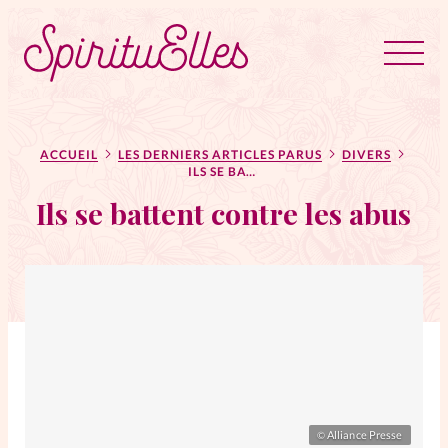
RUBRIQUES
Tous les articles
Actus
ACCUEIL
LES DERNIERS ARTICLES PARUS
DIVERS
ILS SE BATTENT CONTRE LES ABUS
Ils se battent contre les abus
Actus au féminin
Astuces
Bible
Chroniques
Dossiers
Edito
Alliance Presse
©