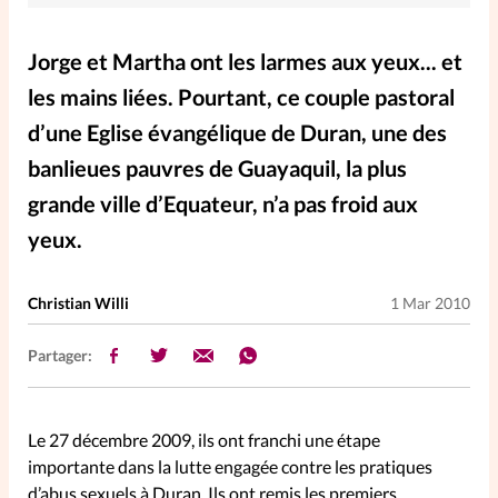
Elles nous inspirent
Jorge et Martha ont les larmes aux yeux... et
Entre4yeux
L'anecdote
les mains liées. Pourtant, ce couple pastoral
d’une Eglise évangélique de Duran, une des
La Bible au féminin
banlieues pauvres de Guayaquil, la plus
grande ville d’Equateur, n’a pas froid aux
Lifestyle
Littérature
yeux.
PersonnElles
Christian Willi
1 Mar 2010
RelationnElles
Partager:
Shopping Spi
Le 27 décembre 2009, ils ont franchi une étape
importante dans la lutte engagée contre les pratiques
Si(x) simple de...
d’abus sexuels à Duran. Ils ont remis les premiers