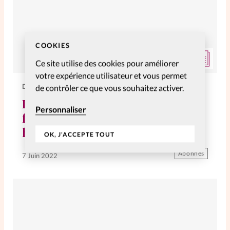
COOKIES
Ce site utilise des cookies pour améliorer
votre expérience utilisateur et vous permet
DOSSIERS
de contrôler ce que vous souhaitez activer.
L’engagement politique des
Personnaliser
femmes, un travail de longue
haleine
OK, J'ACCEPTE TOUT
Abonnés
7 Juin 2022