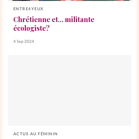
ENTRE4YEUX
SpirituElles
Vive la famille
Chrétienne et… militante
écologiste?
4 Sep 2024
SpirituElles devient Relations
Aujourd’hui!
Faire un don
La Boutique
La Pause SpirituElles - toutes les
éditions
À propos
ACTUS AU FÉMININ