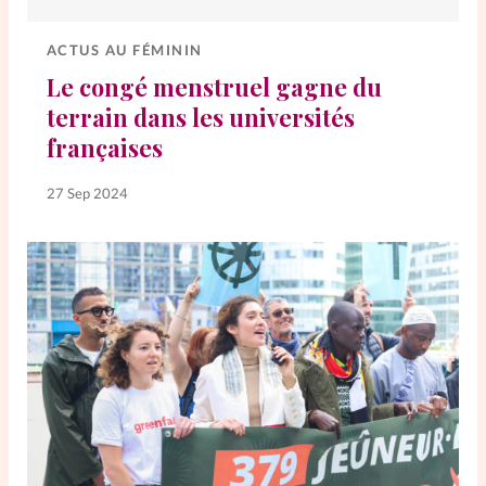
Elles nous inspirent
ACTUS AU FÉMININ
Entre4yeux
L'anecdote
Le congé menstruel gagne du
terrain dans les universités
françaises
La Bible au féminin
27 Sep 2024
Lifestyle
Littérature
PersonnElles
RelationnElles
Shopping Spi
Si(x) simple de...