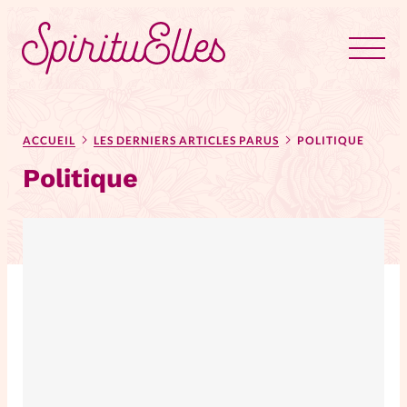
RUBRIQUES
Tous les articles
Actus
ACCUEIL
LES DERNIERS ARTICLES PARUS
POLITIQUE
Politique
Actus au féminin
Astuces
Bible
Chroniques
Dossiers
Edito