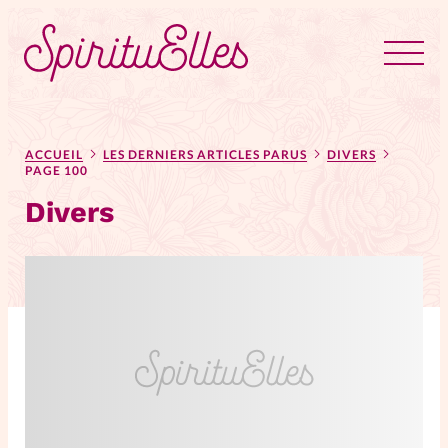
RUBRIQUES
Tous les articles
Actus
ACCUEIL
LES DERNIERS ARTICLES PARUS
DIVERS
PAGE 100
Divers
Actus au féminin
Astuces
Bible
Chroniques
Dossiers
Edito