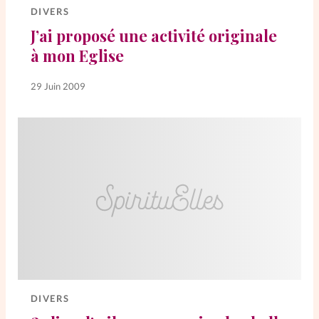
DIVERS
J’ai proposé une activité originale
SpirituElles
Vive la famille
à mon Eglise
29 Juin 2009
SpirituElles devient Relations
Aujourd’hui!
Faire un don
La Boutique
La Pause SpirituElles - toutes les
éditions
DIVERS
À propos