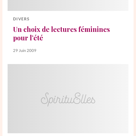
Elles nous inspirent
DIVERS
Entre4yeux
L'anecdote
Un choix de lectures féminines
pour l’été
La Bible au féminin
29 Juin 2009
Lifestyle
Littérature
PersonnElles
RelationnElles
Shopping Spi
Si(x) simple de...