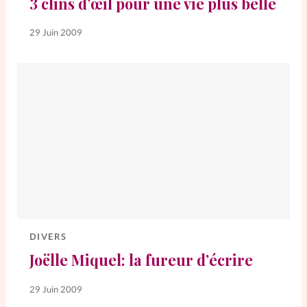
3 clins d’œil pour une vie plus belle
La rédaction
29 Juin 2009
Mon compte
Changement d'adresse
Nous contacter
DIVERS
Joëlle Miquel: la fureur d’écrire
29 Juin 2009