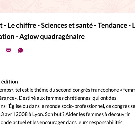
La réda
in
Mon co
 - Le chiffre - Sciences et santé - Tendance - 
onnElles
tation - Aglow quadragénaire
Changem
Nous co
Vive la famille
 édition
temps», tel est le thème du second congrès francophone «Fem
rance». Destiné aux femmes chrétiennes, qui ont des
ns l’Église ou dans le monde socio-professionnel, ce congrès s
13 avril 2008 à Lyon. Son but ? Aider les femmes à découvrir
monde actuel et les encourager dans leurs responsabilités.