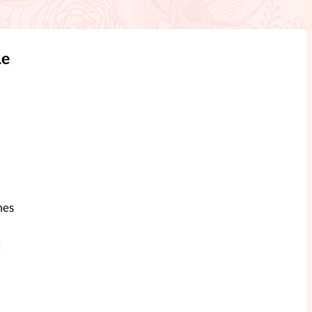
ction
mpte
Le
ent d'adresse
ntacter
mes
e