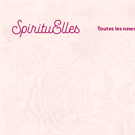
Toutes les news
RUBRIQUES
Tous les articles
Actus
Actus au féminin
Astuces
Chroniques
Dossiers
Edi
Elles nous inspirent
Entre4y