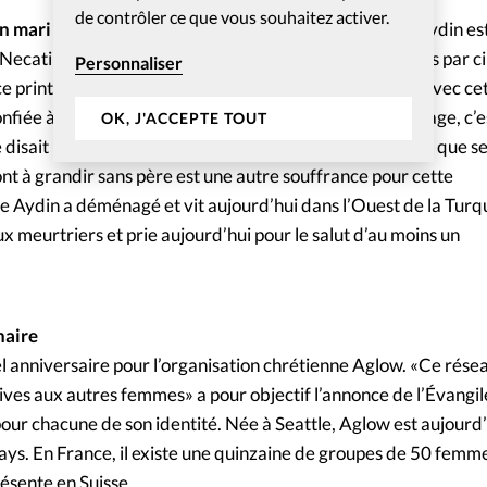
de contrôler ce que vous souhaitez activer.
n mari est une croix quotidienne pour moi»
. Semse Aydin est
Necati Aydin, torturé à mort avec deux autres chrétiens par c
Personnaliser
ce printemps, en Turquie. Elle se réveille chaque matin avec ce
confiée à l’agence Compass. «Après neuf années de mariage, c’e
OK, J'ACCEPTE TOUT
isait : “Je veux maintenant reprendre Necati”». Le fait que s
nt à grandir sans père est une autre souffrance pour cette
e Aydin a déménagé et vit aujourd’hui dans l’Ouest de la Turqu
x meurtriers et prie aujourd’hui pour le salut d’au moins un
aire
l anniversaire pour l’organisation chrétienne Aglow. «Ce rése
ves aux autres femmes» a pour objectif l’annonce de l’Évangil
our chacune de son identité. Née à Seattle, Aglow est aujourd’
ays. En France, il existe une quinzaine de groupes de 50 femme
ésente en Suisse.