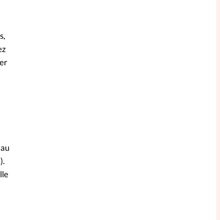
s,
ez
uer
 au
).
lle