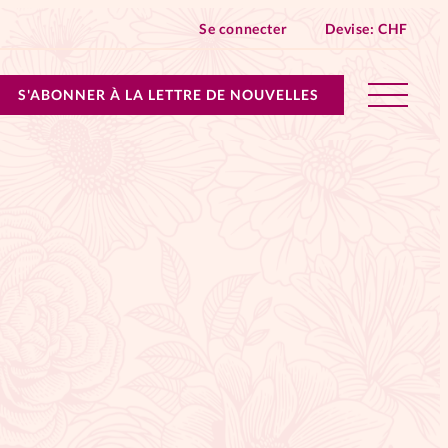
Se connecter
Devise:
CHF
S'ABONNER À LA LETTRE DE NOUVELLES
lles devient Relations Aujourd’hui!
n don
ique
 SpirituElles - toutes les éditions
s