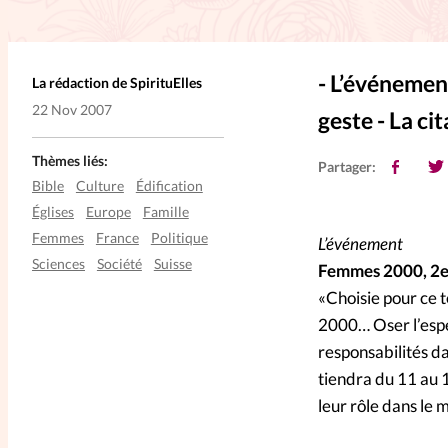
L'anecdote
La Bible au fémin
- L’événement
La rédaction de SpirituElles
Lifestyle
Littérature
Pers
22 Nov 2007
geste - La ci
RelationnElles
Shopping Spi
Thèmes liés:
Partager:
Bible
Culture
Édification
Églises
Europe
Famille
Si(x) simple de...
SpirituElles
Femmes
France
Politique
L’événement
Sciences
Société
Suisse
Femmes 2000, 2e
«Choisie pour ce 
2000… Oser l’espé
responsabilités da
tiendra du 11 au 
leur rôle dans le 