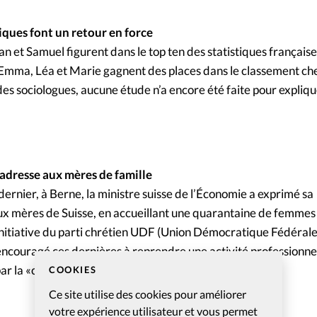
iques font un retour en force
 et Samuel figurent dans le top ten des statistiques française
. Emma, Léa et Marie gagnent des places dans le classement ch
é des sociologues, aucune étude n’a encore été faite pour expliq
adresse aux mères de famille
ernier, à Berne, la ministre suisse de l’Économie a exprimé sa
x mères de Suisse, en accueillant une quarantaine de femmes
’initiative du parti chrétien UDF (Union Démocratique Fédérale
encouragé ces dernières à reprendre une activité professionne
par la «case maternité»
COOKIES
Ce site utilise des cookies pour améliorer
votre expérience utilisateur et vous permet