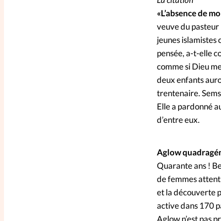
«L’absence de mo
veuve du pasteur 
jeunes islamistes 
pensée, a-t-elle 
comme si Dieu me d
deux enfants auro
trentenaire. Sems
Elle a pardonné au
d’entre eux.
Aglow quadragén
Quarante ans ! Be
de femmes attenti
et la découverte p
active dans 170 p
Aglow n’est pas pr