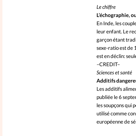
Le chiffre
L’échographie, o
En Inde, les coupl
leur enfant. Le rec
garçon étant tradi
sexe-ratio est de 
est en déclin: seu
–CREDIT–
Sciences et santé
Additifs dangere
Les additifs alime
publiée le 6 sept
les soupçons qui p
utilisé comme con
européenne de séc