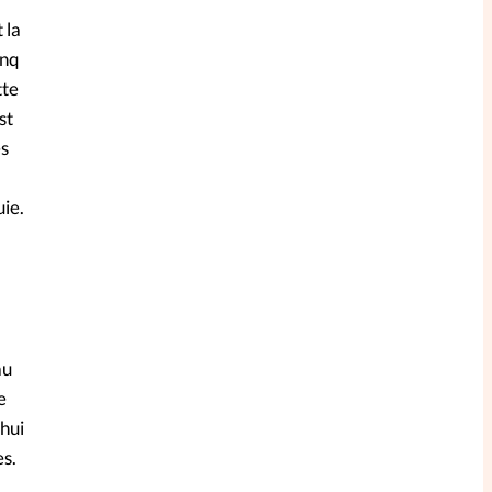
 la
inq
tte
st
es
ie.
au
e
hui
s.