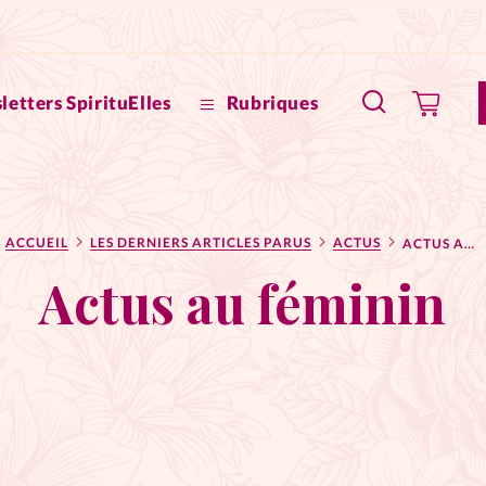
letters SpirituElles
Rubriques
SpirituE
ACCUEIL
LES DERNIERS ARTICLES PARUS
ACTUS
ACTUS AU FÉMININ
Faire u
Actus au féminin
Bible
La Bout
to
La Pause
À propo
eux