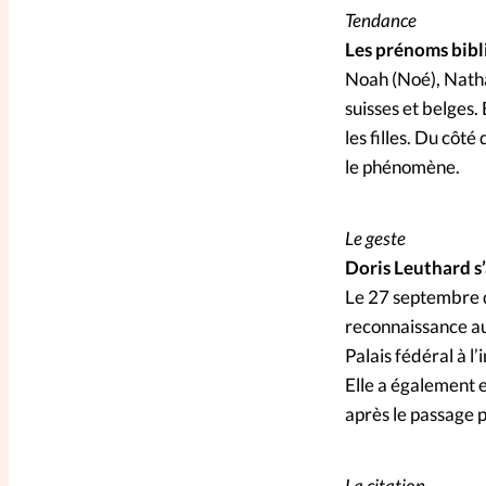
Tendance
Les prénoms bibl
Noah (Noé), Nathan
suisses et belges
les filles. Du côt
le phénomène.
Le geste
Doris Leuthard s’
Le 27 septembre d
reconnaissance au
Palais fédéral à l
Elle a également 
après le passage 
La citation