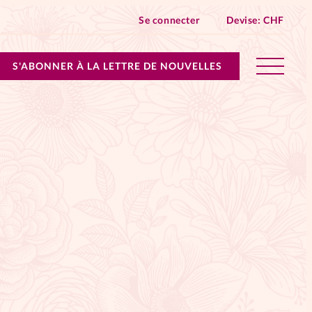
Se connecter
Devise:
CHF
S'ABONNER À LA LETTRE DE NOUVELLES
lles devient Relations Aujourd’hui!
n don
ique
 SpirituElles - toutes les éditions
s