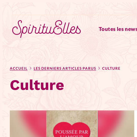
Toutes les news
RUBRIQUES
ACCUEIL
LES DERNIERS ARTICLES PARUS
CULTURE
Tous les articles
Actus
Culture
Actus au féminin
Astuces
Chroniques
Dossiers
Edi
Elles nous inspirent
Entre4y