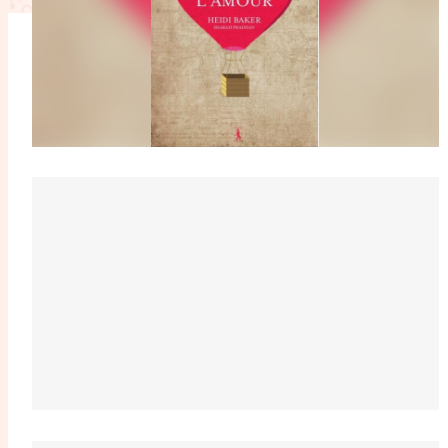
L'anecdote
La Bible au fémin
Lifestyle
Littérature
Pers
RelationnElles
Shopping Spi
Si(x) simple de...
SpirituElles