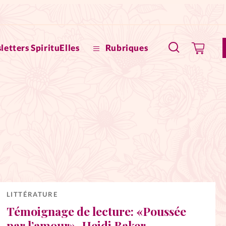
letters SpirituElles
Rubriques
SpirituE
Faire u
Bible
La Bout
to
La Pause
LITTÉRATURE
Témoignage de lecture: «Poussée
À propo
eux
par l’amour», Heidi Baker