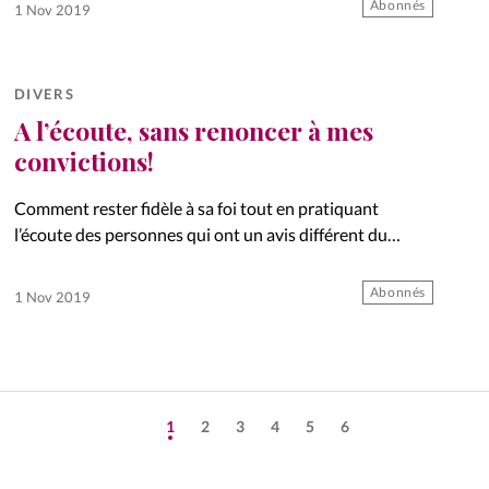
Abonnés
1 Nov 2019
DIVERS
A l’écoute, sans renoncer à mes
convictions!
Comment rester fidèle à sa foi tout en pratiquant
l’écoute des personnes qui ont un avis différent du
nôtre? Tour d’horizon avec le philosophe évangélique
Charles-Eric de Saint-Germain.
Abonnés
1 Nov 2019
1
2
3
4
5
6