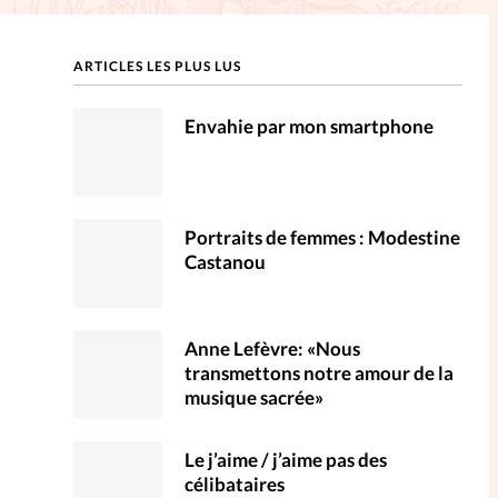
ction
ARTICLES LES PLUS LUS
mpte
Envahie par mon smartphone
ent d'adresse
ntacter
Portraits de femmes : Modestine
Castanou
Anne Lefèvre: «Nous
transmettons notre amour de la
musique sacrée»
Le j’aime / j’aime pas des
célibataires