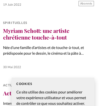
œuvre qui laisse une grande part à la fiction et…
Abonnés
19 Juin 2022
SPIRITUELLES
Myriam Schott: une artiste
chrétienne touche-à-tout
Née d’une famille d’artistes et de touche-à-tout, et
prédisposée pour le dessin, le cinéma et la pâte à
modeler, cette artiste plasticienne, réalisatrice et
illustratrice, continue à multiplier les projets. Rencontre.
30 Mai 2022
COOKIES
ACTUS AU FÉMININ
Actus au féminin
Ce site utilise des cookies pour améliorer
votre expérience utilisateur et vous permet
International, culture, foi, Eglises... Notre sélection
de contrôler ce que vous souhaitez activer.