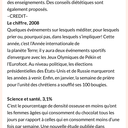
des enseignements. Des conseils diététiques sont
également proposés.
La rédaction
–CREDIT–
Le chiffre, 2008
Mon compte
Quelques événements sur lesquels méditer, pour lesquels
prier ou, pourquoi pas, dans lesquels s’impliquer! Cette
Changement d'adresse
année, c’est l’Année internationale de
la planète Terre; il y aura deux événements sportifs
Nous contacter
d’envergure avec les Jeux Olymiques de Pékin et
l’Eurofoot. Au niveau politique, les élections
présidentielles des États-Unis et de Russie marqueront
les années à venir. Enfin, en janvier, la semaine de prière
pour l’unité des chrétiens a soufflé ses 100 bougies.
Science et santé, 3,1%
C’est le pourcentage de densité osseuse en moins qu’ont
les femmes âgées qui consomment du chocolat tous les
jours par rapport à celles qui en consomment moins d’une
fois par semaine. Une nouvelle étude publiée dans