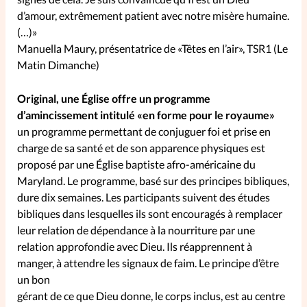
d’amour, extrêmement patient avec notre misère humaine.
(…)»
SpirituElles
Vive la famille
Manuella Maury, présentatrice de «Têtes en l’air», TSR1 (Le
Matin Dimanche)
SpirituElles devient Relations
Original, une Église offre un programme
Aujourd’hui!
d’amincissement intitulé «en forme pour le royaume»
un programme permettant de conjuguer foi et prise en
charge de sa santé et de son apparence physiques est
proposé par une Église baptiste afro-américaine du
Faire un don
Maryland. Le programme, basé sur des principes bibliques,
dure dix semaines. Les participants suivent des études
La Boutique
bibliques dans lesquelles ils sont encouragés à remplacer
La Pause SpirituElles - toutes les
leur relation de dépendance à la nourriture par une
éditions
relation approfondie avec Dieu. Ils réapprennent à
manger, à attendre les signaux de faim. Le principe d’être
un bon
À propos
gérant de ce que Dieu donne, le corps inclus, est au centre