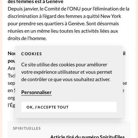
des femmes est à Genève
Depuis janvier, le Comité de l’ONU pour l’élimination de la
discrimination à l’égard des femmes a quitté New York
pour prendre ses quartiers à Genève. Sont désormais
réunies en un même lieu toutes les activités liées aux
droits de l’homme.
Nouvelle tête une femme préside le Groupe de travail
COOKIES
pour la liberté religieuse
Ce site utilise des cookies pour améliorer
Annette Walder-Stückelberger de CSI succède à Pierre
votre expérience utilisateur et vous permet
Tschanz de Portes Ouvertes pour diriger le groupe des
de contrôler ce que vous souhaitez activer.
sept ONG actives dans le domaine de la liberté religieuse
en Suisse. Ce groupe de travail de l’Alliance Évangélique
Personnaliser
organisera en 2008 la dixième édition du Dimanche de
l’Église persécutée.
OK, J'ACCEPTE TOUT
SPIRITUELLES
Article tiré du numéro SpirituElles