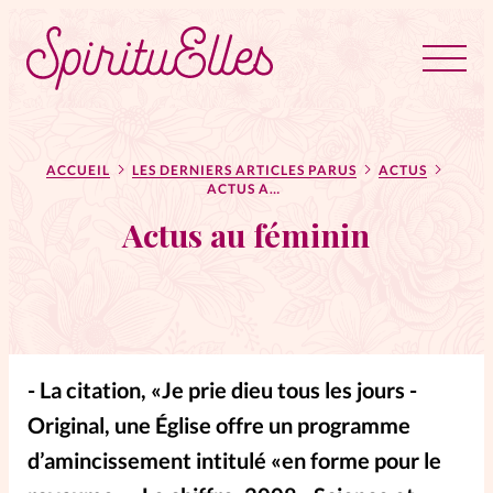
RUBRIQUES
Tous les articles
Actus
ACCUEIL
LES DERNIERS ARTICLES PARUS
ACTUS
ACTUS AU FÉMININ
Actus au féminin
Actus au féminin
Astuces
Bible
Chroniques
Dossiers
- La citation, «Je prie dieu tous les jours -
Original, une Église offre un programme
Edito
d’amincissement intitulé «en forme pour le