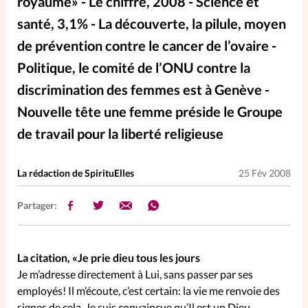
royaume» - Le chiffre, 2008 - Science et
Elles nous inspirent
santé, 3,1% - La découverte, la pilule, moyen
de prévention contre le cancer de l’ovaire -
Entre4yeux
L'anecdote
Politique, le comité de l’ONU contre la
discrimination des femmes est à Genève -
La Bible au féminin
Nouvelle tête une femme préside le Groupe
de travail pour la liberté religieuse
Lifestyle
Littérature
La rédaction de SpirituElles
25 Fév 2008
PersonnElles
Partager:
RelationnElles
La citation, «Je prie dieu tous les jours
Shopping Spi
Je m’adresse directement à Lui, sans passer par ses
employés! Il m’écoute, c’est certain: la vie me renvoie des
Si(x) simple de...
signes de cela. Je suis convaincue qu’Il est un Dieu